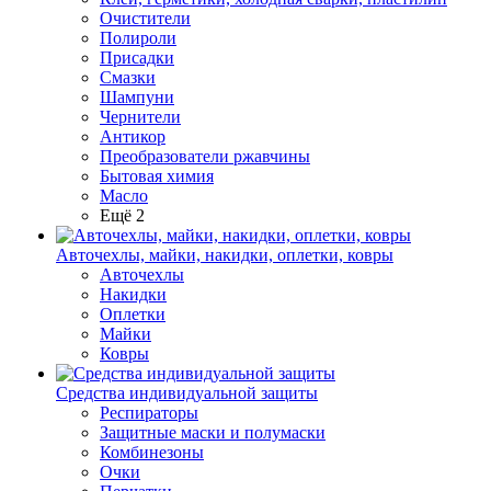
Очистители
Полироли
Присадки
Смазки
Шампуни
Чернители
Антикор
Преобразователи ржавчины
Бытовая химия
Масло
Ещё 2
Авточехлы, майки, накидки, оплетки, ковры
Авточехлы
Накидки
Оплетки
Майки
Ковры
Средства индивидуальной защиты
Респираторы
Защитные маски и полумаски
Комбинезоны
Очки