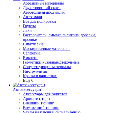
Абразивные материалы
Двухсторонний скотч
Аэрозольная продукция
Автоэмали
Всё для полировки
Грунты
Лаки
Растворители, смывка силикона, добавки,
проявки
Шпатлевки
Маскировачные материалы
Салфетки
Емкости
Герметики кузовные,стекольные
Сопутствующие материалы
Инструменты
Краска в канистрах
Ещё 6
Автоаксессуары
Аксессуары для гаджетов
Ароматизаторы
Внешний тюнинг
Внутренний тюнинг
Чехлы на ключи и сигнализацию