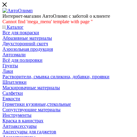
Интернет-магазин АвтоОлимп с заботой о клиенте
Cannot find 'mega_menu' template with page ''
Каталог
Все для покраски
Абразивные материалы
Двухсторонний скотч
Аэрозольная продукция
Автоэмали
Всё для полировки
Грунты
Лаки
Растворители, смывка силикона, добавки, проявки
Шпатлевки
Маскировачные материалы
Салфетки
Емкости
Герметики кузовные,стекольные
Сопутствующие материалы
Инструменты
Краска в канистрах
Автоаксессуары
Аксессуары для гаджетов