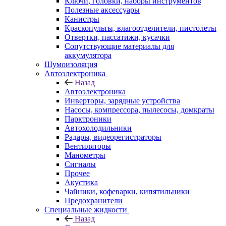
Ключи, головки, наборы инструментов
Полезные аксессуары
Канистры
Краскопульты, влагоотделители, пистолеты
Отвертки, пассатижи, кусачки
Сопутствующие материалы для
аккумулятора
Шумоизоляция
Автоэлектроника
Назад
Автоэлектроника
Инверторы, зарядные устройства
Насосы, компрессора, пылесосы, домкраты
Парктроники
Автохолодильники
Радары, видеорегистраторы
Вентиляторы
Манометры
Сигналы
Прочее
Акустика
Чайники, кофеварки, кипятильники
Предохранители
Специальные жидкости
Назад