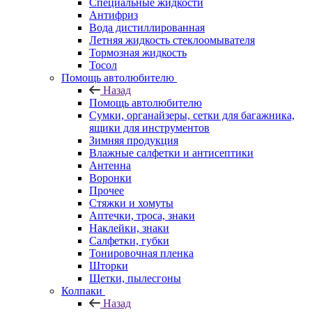
Специальные жидкости
Антифриз
Вода дистиллированная
Летняя жидкость стеклоомывателя
Тормозная жидкость
Тосол
Помощь автолюбителю
Назад
Помощь автолюбителю
Сумки, органайзеры, сетки для багажника,
ящики для инструментов
Зимняя продукция
Влажные салфетки и антисептики
Антенна
Воронки
Прочее
Стяжки и хомуты
Аптечки, троса, знаки
Наклейки, знаки
Салфетки, губки
Тонировочная пленка
Шторки
Щетки, пылесгоны
Колпаки
Назад