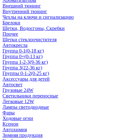
Ароматизаторы
Внешний тюнинг
Внутренний тюнинг
Чехлы на ключи и сигнализацию
Брелоки
Щетки, Водосгоны, Скребки
Прочее
Щетки стеклоочистителя
Автокресла
Группа 0-1(0-18 кг)
Группа 0+(0-13 кг)
Группа 1-2-3(9-36 кг)
Группа 3(22-36 кг)
Группы 0-1-2(0-25 кг)
Аксессуары для детей
Автосвет
Грузовые 24W
Светильники переносные
Легковые 12W
Лампы светодиодные
Фары
Ходовые огни
Ксенон
Автохимия
Зимняя продукция