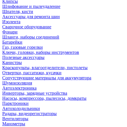
Клипсы
Шлифование и пылеудаление
Шпателя, кисти
Аксессуары для ремонта шин
Изолента
Сварочное оборудование
Фонари
Шланги, наборы соединений
Батарейки
Газ, газовые горелки
Ключи, головки, наборы инструментов
Полезные аксессуары
Канистры
Краскопульты, влагоотделители, пистолеты
Отвертки, пассатижи, кусачки
Сопутствующие материалы для аккумулятора
Шумоизоляция
Автоэлектроника
Инверторы, зарядные устройства
Насосы, компрессора, пылесосы, домкраты
Парктроники
Автохолодильники
Радары, видеорегистраторы
Вентиляторы
Манометры