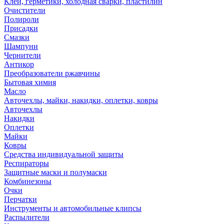
Клей, герметики, холодная сварки, пластилин
Очистители
Полироли
Присадки
Смазки
Шампуни
Чернители
Антикор
Преобразователи ржавчины
Бытовая химия
Масло
Авточехлы, майки, накидки, оплетки, ковры
Авточехлы
Накидки
Оплетки
Майки
Ковры
Средства индивидуальной защиты
Респираторы
Защитные маски и полумаски
Комбинезоны
Очки
Перчатки
Инструменты и автомобильные клипсы
Распылители