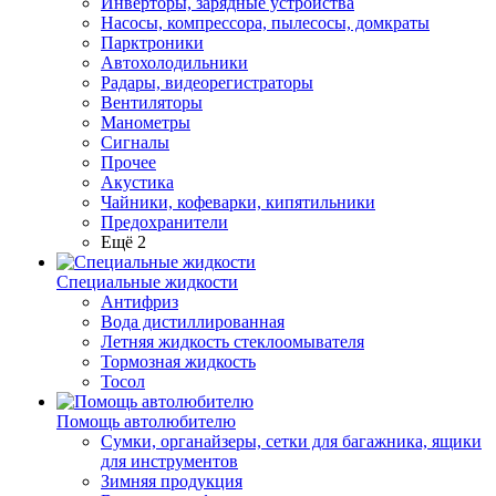
Инверторы, зарядные устройства
Насосы, компрессора, пылесосы, домкраты
Парктроники
Автохолодильники
Радары, видеорегистраторы
Вентиляторы
Манометры
Сигналы
Прочее
Акустика
Чайники, кофеварки, кипятильники
Предохранители
Ещё 2
Специальные жидкости
Антифриз
Вода дистиллированная
Летняя жидкость стеклоомывателя
Тормозная жидкость
Тосол
Помощь автолюбителю
Сумки, органайзеры, сетки для багажника, ящики
для инструментов
Зимняя продукция