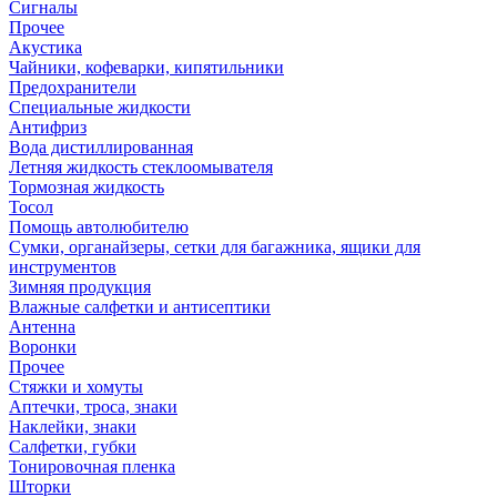
Сигналы
Прочее
Акустика
Чайники, кофеварки, кипятильники
Предохранители
Специальные жидкости
Антифриз
Вода дистиллированная
Летняя жидкость стеклоомывателя
Тормозная жидкость
Тосол
Помощь автолюбителю
Сумки, органайзеры, сетки для багажника, ящики для
инструментов
Зимняя продукция
Влажные салфетки и антисептики
Антенна
Воронки
Прочее
Стяжки и хомуты
Аптечки, троса, знаки
Наклейки, знаки
Салфетки, губки
Тонировочная пленка
Шторки