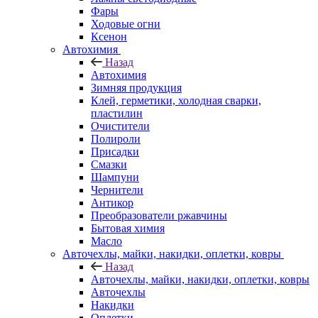
Фары
Ходовые огни
Ксенон
Автохимия
Назад
Автохимия
Зимняя продукция
Клей, герметики, холодная сварки,
пластилин
Очистители
Полироли
Присадки
Смазки
Шампуни
Чернители
Антикор
Преобразователи ржавчины
Бытовая химия
Масло
Авточехлы, майки, накидки, оплетки, ковры
Назад
Авточехлы, майки, накидки, оплетки, ковры
Авточехлы
Накидки
Оплетки