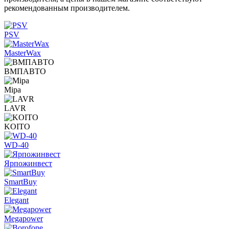
рекомендованным производителем.
PSV
MasterWax
ВМПАВТО
Mipa
LAVR
KOITO
WD-40
Яpпoжинвecт
SmartBuy
Elegant
Megapower