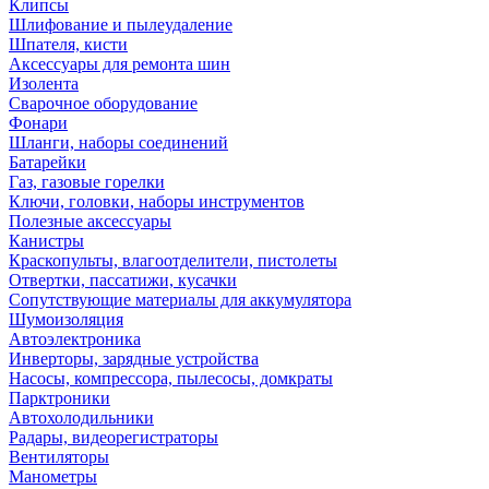
Клипсы
Шлифование и пылеудаление
Шпателя, кисти
Аксессуары для ремонта шин
Изолента
Сварочное оборудование
Фонари
Шланги, наборы соединений
Батарейки
Газ, газовые горелки
Ключи, головки, наборы инструментов
Полезные аксессуары
Канистры
Краскопульты, влагоотделители, пистолеты
Отвертки, пассатижи, кусачки
Сопутствующие материалы для аккумулятора
Шумоизоляция
Автоэлектроника
Инверторы, зарядные устройства
Насосы, компрессора, пылесосы, домкраты
Парктроники
Автохолодильники
Радары, видеорегистраторы
Вентиляторы
Манометры