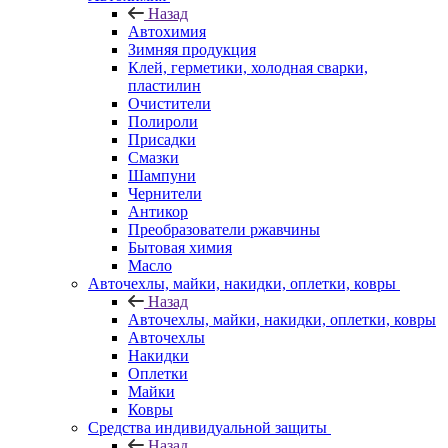
Назад
Автохимия
Зимняя продукция
Клей, герметики, холодная сварки,
пластилин
Очистители
Полироли
Присадки
Смазки
Шампуни
Чернители
Антикор
Преобразователи ржавчины
Бытовая химия
Масло
Авточехлы, майки, накидки, оплетки, ковры
Назад
Авточехлы, майки, накидки, оплетки, ковры
Авточехлы
Накидки
Оплетки
Майки
Ковры
Средства индивидуальной защиты
Назад