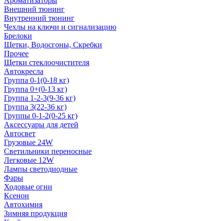
Ароматизаторы
Внешний тюнинг
Внутренний тюнинг
Чехлы на ключи и сигнализацию
Брелоки
Щетки, Водосгоны, Скребки
Прочее
Щетки стеклоочистителя
Автокресла
Группа 0-1(0-18 кг)
Группа 0+(0-13 кг)
Группа 1-2-3(9-36 кг)
Группа 3(22-36 кг)
Группы 0-1-2(0-25 кг)
Аксессуары для детей
Автосвет
Грузовые 24W
Светильники переносные
Легковые 12W
Лампы светодиодные
Фары
Ходовые огни
Ксенон
Автохимия
Зимняя продукция