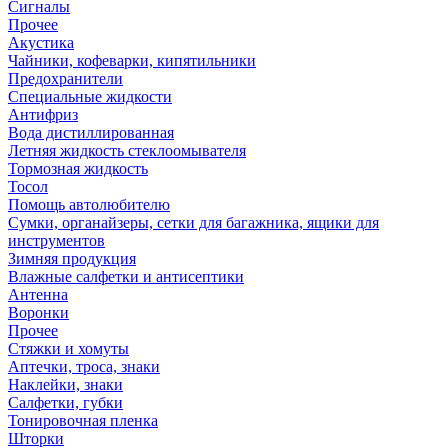
Сигналы
Прочее
Акустика
Чайники, кофеварки, кипятильники
Предохранители
Специальные жидкости
Антифриз
Вода дистиллированная
Летняя жидкость стеклоомывателя
Тормозная жидкость
Тосол
Помощь автолюбителю
Сумки, органайзеры, сетки для багажника, ящики для
инструментов
Зимняя продукция
Влажные салфетки и антисептики
Антенна
Воронки
Прочее
Стяжки и хомуты
Аптечки, троса, знаки
Наклейки, знаки
Салфетки, губки
Тонировочная пленка
Шторки