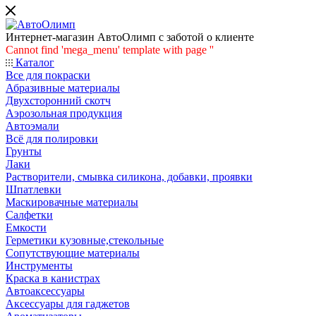
Интернет-магазин АвтоОлимп с заботой о клиенте
Cannot find 'mega_menu' template with page ''
Каталог
Все для покраски
Абразивные материалы
Двухсторонний скотч
Аэрозольная продукция
Автоэмали
Всё для полировки
Грунты
Лаки
Растворители, смывка силикона, добавки, проявки
Шпатлевки
Маскировачные материалы
Салфетки
Емкости
Герметики кузовные,стекольные
Сопутствующие материалы
Инструменты
Краска в канистрах
Автоаксессуары
Аксессуары для гаджетов