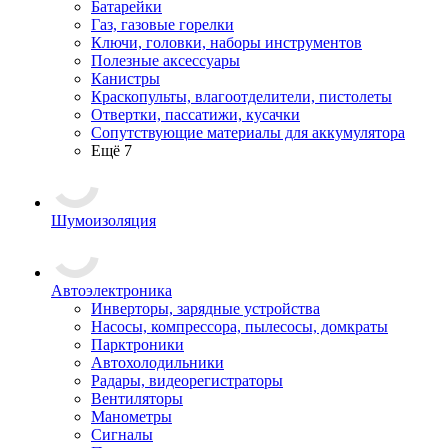
Батарейки
Газ, газовые горелки
Ключи, головки, наборы инструментов
Полезные аксессуары
Канистры
Краскопульты, влагоотделители, пистолеты
Отвертки, пассатижи, кусачки
Сопутствующие материалы для аккумулятора
Ещё 7
Шумоизоляция
Автоэлектроника
Инверторы, зарядные устройства
Насосы, компрессора, пылесосы, домкраты
Парктроники
Автохолодильники
Радары, видеорегистраторы
Вентиляторы
Манометры
Сигналы