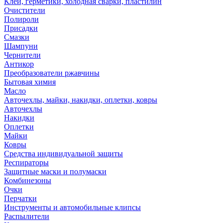
Клей, герметики, холодная сварки, пластилин
Очистители
Полироли
Присадки
Смазки
Шампуни
Чернители
Антикор
Преобразователи ржавчины
Бытовая химия
Масло
Авточехлы, майки, накидки, оплетки, ковры
Авточехлы
Накидки
Оплетки
Майки
Ковры
Средства индивидуальной защиты
Респираторы
Защитные маски и полумаски
Комбинезоны
Очки
Перчатки
Инструменты и автомобильные клипсы
Распылители