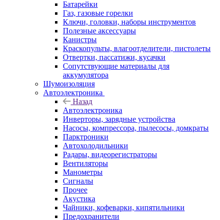
Батарейки
Газ, газовые горелки
Ключи, головки, наборы инструментов
Полезные аксессуары
Канистры
Краскопульты, влагоотделители, пистолеты
Отвертки, пассатижи, кусачки
Сопутствующие материалы для
аккумулятора
Шумоизоляция
Автоэлектроника
Назад
Автоэлектроника
Инверторы, зарядные устройства
Насосы, компрессора, пылесосы, домкраты
Парктроники
Автохолодильники
Радары, видеорегистраторы
Вентиляторы
Манометры
Сигналы
Прочее
Акустика
Чайники, кофеварки, кипятильники
Предохранители