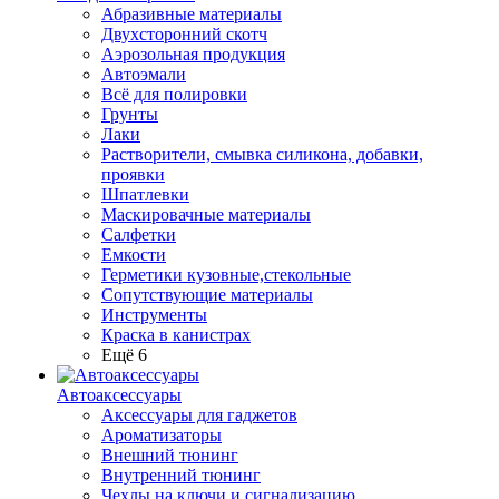
Абразивные материалы
Двухсторонний скотч
Аэрозольная продукция
Автоэмали
Всё для полировки
Грунты
Лаки
Растворители, смывка силикона, добавки,
проявки
Шпатлевки
Маскировачные материалы
Салфетки
Емкости
Герметики кузовные,стекольные
Сопутствующие материалы
Инструменты
Краска в канистрах
Ещё 6
Автоаксессуары
Аксессуары для гаджетов
Ароматизаторы
Внешний тюнинг
Внутренний тюнинг
Чехлы на ключи и сигнализацию