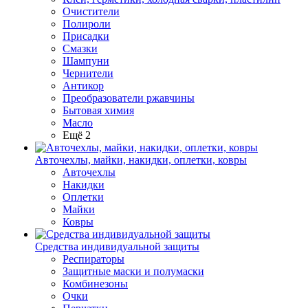
Очистители
Полироли
Присадки
Смазки
Шампуни
Чернители
Антикор
Преобразователи ржавчины
Бытовая химия
Масло
Ещё 2
Авточехлы, майки, накидки, оплетки, ковры
Авточехлы
Накидки
Оплетки
Майки
Ковры
Средства индивидуальной защиты
Респираторы
Защитные маски и полумаски
Комбинезоны
Очки