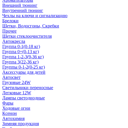
Ароматизаторы
Внешний тюнинг
Внутренний тюнинг
Чехлы на ключи и сигнализацию
Брелоки
Щетки, Водосгоны, Скребки
Прочее
Щетки стеклоочистителя
Автокресла
Группа 0-1(0-18 кг)
Группа 0+(0-13 кг)
Группа 1-2-3(9-36 кг)
Группа 3(22-36 кг)
Группы 0-1-2(0-25 кг)
Аксессуары для детей
Автосвет
Грузовые 24W
Светильники переносные
Легковые 12W
Лампы светодиодные
Фары
Ходовые огни
Ксенон
Автохимия
Зимняя продукция