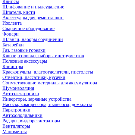
Клипсы
Шлифование и пылеудаление
Шпателя, кисти
Аксессуары для ремонта шин
Изолента
Сварочное оборудование
Фонари
Шланги, наборы соединений
Батарейки
Газ, газовые горелки
Ключи, головки, наборы инструментов
Полезные аксессуары
Канистры
Краскопульты, влагоотделители, пистолеты
Отвертки, пассатижи, кусачки
Сопутствующие материалы для аккумулятора
Шумоизоляция
Автоэлектроника
Инверторы, зарядные устройства
Насосы, компрессора, пылесосы, домкраты
Парктроники
Автохолодильники
Радары, видеорегистраторы
Вентиляторы
Манометры