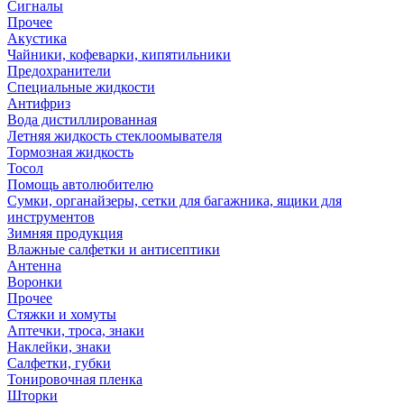
Сигналы
Прочее
Акустика
Чайники, кофеварки, кипятильники
Предохранители
Специальные жидкости
Антифриз
Вода дистиллированная
Летняя жидкость стеклоомывателя
Тормозная жидкость
Тосол
Помощь автолюбителю
Сумки, органайзеры, сетки для багажника, ящики для
инструментов
Зимняя продукция
Влажные салфетки и антисептики
Антенна
Воронки
Прочее
Стяжки и хомуты
Аптечки, троса, знаки
Наклейки, знаки
Салфетки, губки
Тонировочная пленка
Шторки