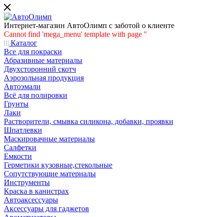
Интернет-магазин АвтоОлимп с заботой о клиенте
Cannot find 'mega_menu' template with page ''
Каталог
Все для покраски
Абразивные материалы
Двухсторонний скотч
Аэрозольная продукция
Автоэмали
Всё для полировки
Грунты
Лаки
Растворители, смывка силикона, добавки, проявки
Шпатлевки
Маскировачные материалы
Салфетки
Емкости
Герметики кузовные,стекольные
Сопутствующие материалы
Инструменты
Краска в канистрах
Автоаксессуары
Аксессуары для гаджетов