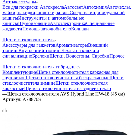
Автоаксессуары
Все для покраски
Автокресла
Автосвет
Автохимия
Авточехлы,
майки, накидки, оплетки, ковры
Средства индивидуальной
защиты
Инструменты и автомобильные
клипсы
Шумоизоляция
Автоэлектроника
Специальные
жидкости
Помощь автолюбителю
Колпаки
—
Щетки стеклоочистителя
Аксессуары для гаджетов
Ароматизаторы
Внешний
тюнинг
Внутренний тюнинг
Чехлы на ключи и
сигнализацию
Брелоки
Щетки, Водосгоны, Скребки
Прочее
—
Щетки стеклоочистителя гибридные
Комплектующие
Щетка стеклоочистителя каркасная для
грузовиков
Щетки стеклоочистителя бескраскасные
Щетки
стеклоочистителя зимние
Щетки стеклоочистителя
каркасные
Щетка стеклоочистителя на заднее стекло
—
Щетка стеклоочистителя AVS Hybrid Line HW-18 (45 см)
Артикул:
A78876S