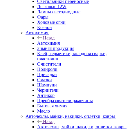
Светильники переносные
Легковые 12W
Лампы светодиодные
Фары
Ходовые огни
Ксенон
Автохимия
Назад
Автохимия
Зимняя продукция
Клей, герметики, холодная сварки,
пластилин
Очистители
Полироли
Присадки
Смазки
Шампуни
Чернители
Антикор
Преобразователи ржавчины
Бытовая химия
Масло
Авточехлы, майки, накидки, оплетки, ковры
Назад
Авточехлы, майки, накидки, оплетки, ковры