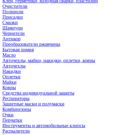
Клей, герметики, холодная сварки, пластилин
Очистители
Полироли
Присадки
Смазки
Шампуни
Чернители
Антикор
Преобразователи ржавчины
Бытовая химия
Масло
Авточехлы, майки, накидки, оплетки, ковры
Авточехлы
Накидки
Оплетки
Майки
Ковры
Средства индивидуальной защиты
Респираторы
Защитные маски и полумаски
Комбинезоны
Очки
Перчатки
Инструменты и автомобильные клипсы
Распылители