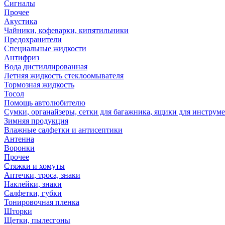
Сигналы
Прочее
Акустика
Чайники, кофеварки, кипятильники
Предохранители
Специальные жидкости
Антифриз
Вода дистиллированная
Летняя жидкость стеклоомывателя
Тормозная жидкость
Тосол
Помощь автолюбителю
Сумки, органайзеры, сетки для багажника, ящики для инструм
Зимняя продукция
Влажные салфетки и антисептики
Антенна
Воронки
Прочее
Стяжки и хомуты
Аптечки, троса, знаки
Наклейки, знаки
Салфетки, губки
Тонировочная пленка
Шторки
Щетки, пылесгоны