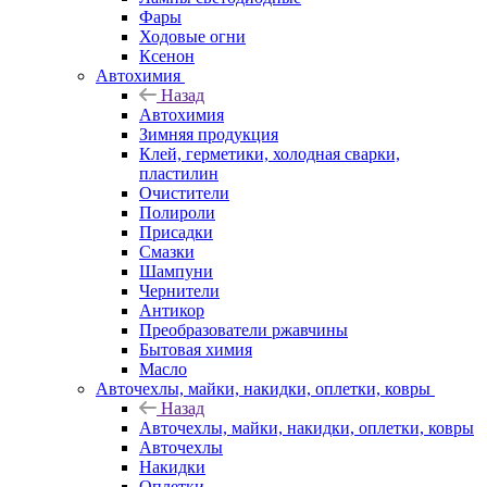
Фары
Ходовые огни
Ксенон
Автохимия
Назад
Автохимия
Зимняя продукция
Клей, герметики, холодная сварки,
пластилин
Очистители
Полироли
Присадки
Смазки
Шампуни
Чернители
Антикор
Преобразователи ржавчины
Бытовая химия
Масло
Авточехлы, майки, накидки, оплетки, ковры
Назад
Авточехлы, майки, накидки, оплетки, ковры
Авточехлы
Накидки
Оплетки