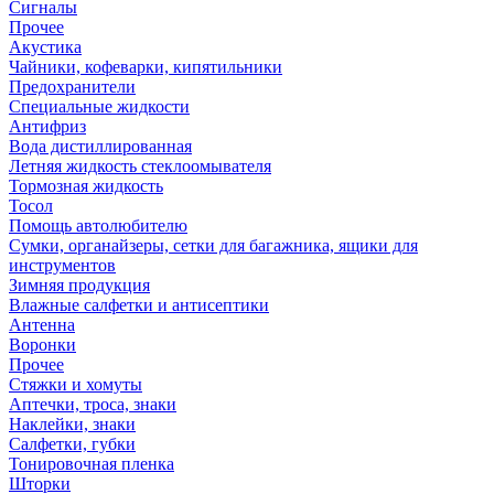
Сигналы
Прочее
Акустика
Чайники, кофеварки, кипятильники
Предохранители
Специальные жидкости
Антифриз
Вода дистиллированная
Летняя жидкость стеклоомывателя
Тормозная жидкость
Тосол
Помощь автолюбителю
Сумки, органайзеры, сетки для багажника, ящики для
инструментов
Зимняя продукция
Влажные салфетки и антисептики
Антенна
Воронки
Прочее
Стяжки и хомуты
Аптечки, троса, знаки
Наклейки, знаки
Салфетки, губки
Тонировочная пленка
Шторки