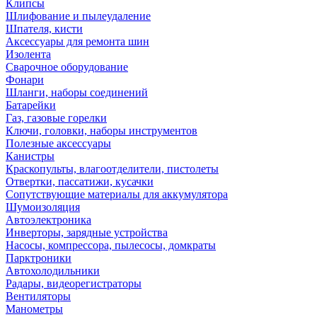
Клипсы
Шлифование и пылеудаление
Шпателя, кисти
Аксессуары для ремонта шин
Изолента
Сварочное оборудование
Фонари
Шланги, наборы соединений
Батарейки
Газ, газовые горелки
Ключи, головки, наборы инструментов
Полезные аксессуары
Канистры
Краскопульты, влагоотделители, пистолеты
Отвертки, пассатижи, кусачки
Сопутствующие материалы для аккумулятора
Шумоизоляция
Автоэлектроника
Инверторы, зарядные устройства
Насосы, компрессора, пылесосы, домкраты
Парктроники
Автохолодильники
Радары, видеорегистраторы
Вентиляторы
Манометры