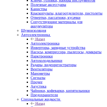
Ключи, головки, наборы инструментов
Полезные аксессуары
Канистры
Краскопульты, влагоотделители, пистолеты
Отвертки, пассатижи, кусачки
Сопутствующие материалы для
аккумулятора
Шумоизоляция
Автоэлектроника
Назад
Автоэлектроника
Инверторы, зарядные устройства
Насосы, компрессора, пылесосы, домкраты
Парктроники
Автохолодильники
Радары, видеорегистраторы
Вентиляторы
Манометры
Сигналы
Прочее
Акустика
Чайники, кофеварки, кипятильники
Предохранители
Специальные жидкости
Назад