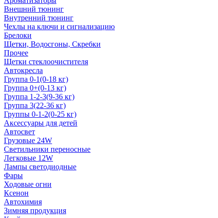
Ароматизаторы
Внешний тюнинг
Внутренний тюнинг
Чехлы на ключи и сигнализацию
Брелоки
Щетки, Водосгоны, Скребки
Прочее
Щетки стеклоочистителя
Автокресла
Группа 0-1(0-18 кг)
Группа 0+(0-13 кг)
Группа 1-2-3(9-36 кг)
Группа 3(22-36 кг)
Группы 0-1-2(0-25 кг)
Аксессуары для детей
Автосвет
Грузовые 24W
Светильники переносные
Легковые 12W
Лампы светодиодные
Фары
Ходовые огни
Ксенон
Автохимия
Зимняя продукция