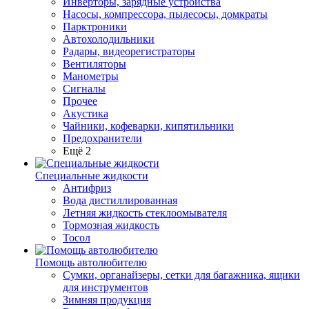
Инверторы, зарядные устройства
Насосы, компрессора, пылесосы, домкраты
Парктроники
Автохолодильники
Радары, видеорегистраторы
Вентиляторы
Манометры
Сигналы
Прочее
Акустика
Чайники, кофеварки, кипятильники
Предохранители
Ещё 2
Специальные жидкости
Антифриз
Вода дистиллированная
Летняя жидкость стеклоомывателя
Тормозная жидкость
Тосол
Помощь автолюбителю
Сумки, органайзеры, сетки для багажника, ящики
для инструментов
Зимняя продукция