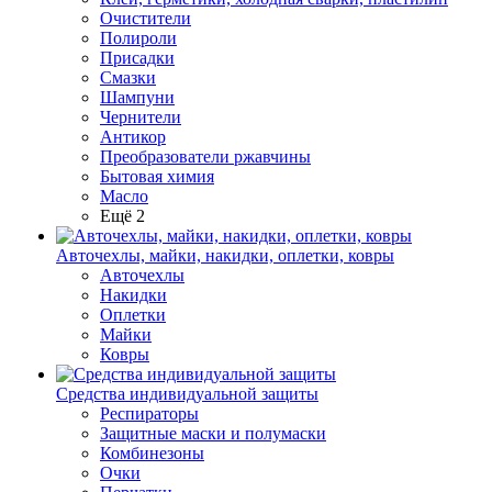
Очистители
Полироли
Присадки
Смазки
Шампуни
Чернители
Антикор
Преобразователи ржавчины
Бытовая химия
Масло
Ещё 2
Авточехлы, майки, накидки, оплетки, ковры
Авточехлы
Накидки
Оплетки
Майки
Ковры
Средства индивидуальной защиты
Респираторы
Защитные маски и полумаски
Комбинезоны
Очки