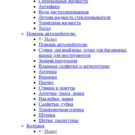
Специальные жидкости
Антифриз
Вода дистиллированная
Летняя жидкость стеклоомывателя
Тормозная жидкость
Тосол
Помощь автолюбителю
Назад
Помощь автолюбителю
Сумки, органайзеры, сетки для багажника,
ящики для инструментов
Зимняя продукция
Влажные салфетки и антисептики
Антенна
Воронки
Прочее
Стяжки и хомуты
Аптечки, троса, знаки
Наклейки, знаки
Салфетки, губки
Тонировочная пленка
Шторки
Щетки, пылесгоны
Колпаки
Назад