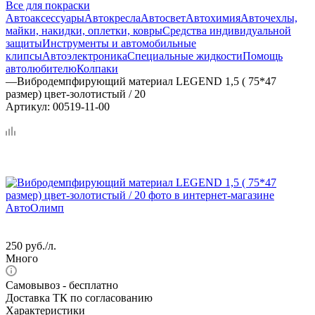
Все для покраски
Автоаксессуары
Автокресла
Автосвет
Автохимия
Авточехлы,
майки, накидки, оплетки, ковры
Средства индивидуальной
защиты
Инструменты и автомобильные
клипсы
Автоэлектроника
Специальные жидкости
Помощь
автолюбителю
Колпаки
—
Вибродемпфирующий материал LEGEND 1,5 ( 75*47
размер) цвет-золотистый / 20
Артикул:
00519-11-00
250
руб.
/л.
Много
Самовывоз - бесплатно
Доставка ТК по согласованию
Характеристики