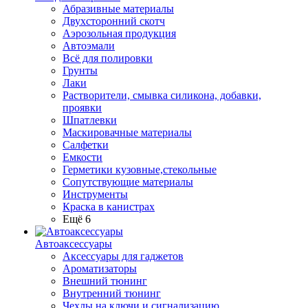
Абразивные материалы
Двухсторонний скотч
Аэрозольная продукция
Автоэмали
Всё для полировки
Грунты
Лаки
Растворители, смывка силикона, добавки,
проявки
Шпатлевки
Маскировачные материалы
Салфетки
Емкости
Герметики кузовные,стекольные
Сопутствующие материалы
Инструменты
Краска в канистрах
Ещё 6
Автоаксессуары
Аксессуары для гаджетов
Ароматизаторы
Внешний тюнинг
Внутренний тюнинг
Чехлы на ключи и сигнализацию