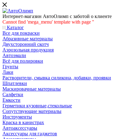
Интернет-магазин АвтоОлимп с заботой о клиенте
Cannot find 'mega_menu' template with page ''
Каталог
Все для покраски
Абразивные материалы
Двухсторонний скотч
Аэрозольная продукция
Автоэмали
Всё для полировки
Грунты
Лаки
Растворители, смывка силикона, добавки, проявки
Шпатлевки
Маскировачные материалы
Салфетки
Емкости
Герметики кузовные,стекольные
Сопутствующие материалы
Инструменты
Краска в канистрах
Автоаксессуары
Аксессуары для гаджетов