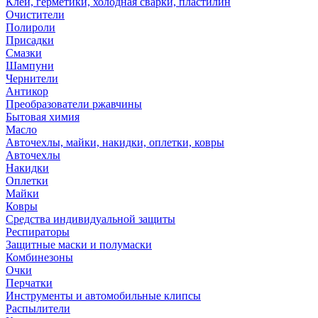
Клей, герметики, холодная сварки, пластилин
Очистители
Полироли
Присадки
Смазки
Шампуни
Чернители
Антикор
Преобразователи ржавчины
Бытовая химия
Масло
Авточехлы, майки, накидки, оплетки, ковры
Авточехлы
Накидки
Оплетки
Майки
Ковры
Средства индивидуальной защиты
Респираторы
Защитные маски и полумаски
Комбинезоны
Очки
Перчатки
Инструменты и автомобильные клипсы
Распылители