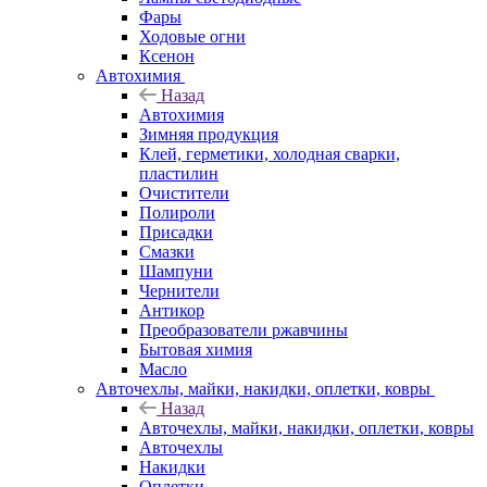
Фары
Ходовые огни
Ксенон
Автохимия
Назад
Автохимия
Зимняя продукция
Клей, герметики, холодная сварки,
пластилин
Очистители
Полироли
Присадки
Смазки
Шампуни
Чернители
Антикор
Преобразователи ржавчины
Бытовая химия
Масло
Авточехлы, майки, накидки, оплетки, ковры
Назад
Авточехлы, майки, накидки, оплетки, ковры
Авточехлы
Накидки
Оплетки