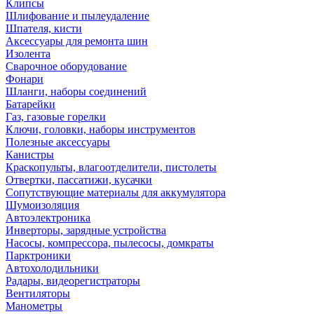
Клипсы
Шлифование и пылеудаление
Шпателя, кисти
Аксессуары для ремонта шин
Изолента
Сварочное оборудование
Фонари
Шланги, наборы соединений
Батарейки
Газ, газовые горелки
Ключи, головки, наборы инструментов
Полезные аксессуары
Канистры
Краскопульты, влагоотделители, пистолеты
Отвертки, пассатижи, кусачки
Сопутствующие материалы для аккумулятора
Шумоизоляция
Автоэлектроника
Инверторы, зарядные устройства
Насосы, компрессора, пылесосы, домкраты
Парктроники
Автохолодильники
Радары, видеорегистраторы
Вентиляторы
Манометры