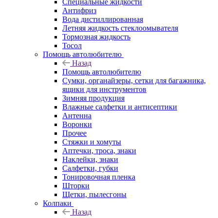
Специальные жидкости
Антифриз
Вода дистиллированная
Летняя жидкость стеклоомывателя
Тормозная жидкость
Тосол
Помощь автолюбителю
Назад
Помощь автолюбителю
Сумки, органайзеры, сетки для багажника,
ящики для инструментов
Зимняя продукция
Влажные салфетки и антисептики
Антенна
Воронки
Прочее
Стяжки и хомуты
Аптечки, троса, знаки
Наклейки, знаки
Салфетки, губки
Тонировочная пленка
Шторки
Щетки, пылесгоны
Колпаки
Назад