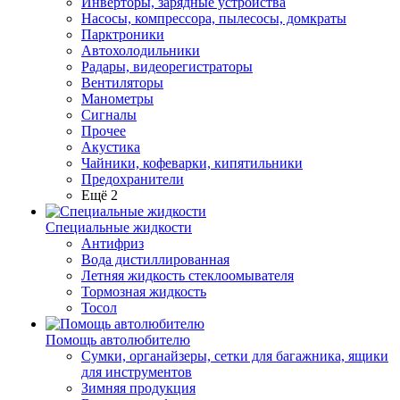
Инверторы, зарядные устройства
Насосы, компрессора, пылесосы, домкраты
Парктроники
Автохолодильники
Радары, видеорегистраторы
Вентиляторы
Манометры
Сигналы
Прочее
Акустика
Чайники, кофеварки, кипятильники
Предохранители
Ещё 2
Специальные жидкости
Антифриз
Вода дистиллированная
Летняя жидкость стеклоомывателя
Тормозная жидкость
Тосол
Помощь автолюбителю
Сумки, органайзеры, сетки для багажника, ящики
для инструментов
Зимняя продукция