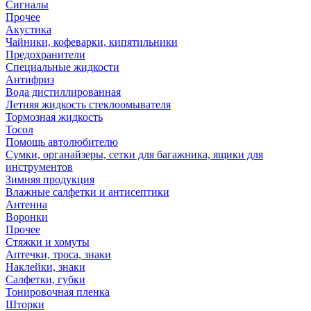
Сигналы
Прочее
Акустика
Чайники, кофеварки, кипятильники
Предохранители
Специальные жидкости
Антифриз
Вода дистиллированная
Летняя жидкость стеклоомывателя
Тормозная жидкость
Тосол
Помощь автолюбителю
Сумки, органайзеры, сетки для багажника, ящики для
инструментов
Зимняя продукция
Влажные салфетки и антисептики
Антенна
Воронки
Прочее
Стяжки и хомуты
Аптечки, троса, знаки
Наклейки, знаки
Салфетки, губки
Тонировочная пленка
Шторки