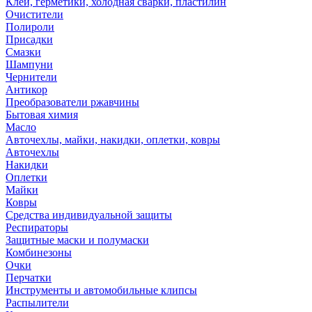
Клей, герметики, холодная сварки, пластилин
Очистители
Полироли
Присадки
Смазки
Шампуни
Чернители
Антикор
Преобразователи ржавчины
Бытовая химия
Масло
Авточехлы, майки, накидки, оплетки, ковры
Авточехлы
Накидки
Оплетки
Майки
Ковры
Средства индивидуальной защиты
Респираторы
Защитные маски и полумаски
Комбинезоны
Очки
Перчатки
Инструменты и автомобильные клипсы
Распылители