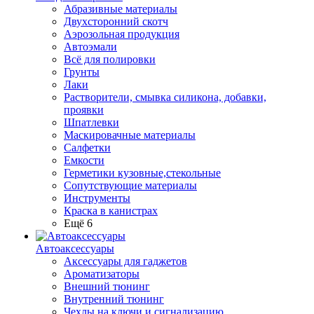
Абразивные материалы
Двухсторонний скотч
Аэрозольная продукция
Автоэмали
Всё для полировки
Грунты
Лаки
Растворители, смывка силикона, добавки,
проявки
Шпатлевки
Маскировачные материалы
Салфетки
Емкости
Герметики кузовные,стекольные
Сопутствующие материалы
Инструменты
Краска в канистрах
Ещё 6
Автоаксессуары
Аксессуары для гаджетов
Ароматизаторы
Внешний тюнинг
Внутренний тюнинг
Чехлы на ключи и сигнализацию