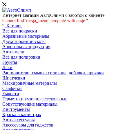
Интернет-магазин АвтоОлимп с заботой о клиенте
Cannot find 'mega_menu' template with page ''
Каталог
Все для покраски
Абразивные материалы
Двухсторонний скотч
Аэрозольная продукция
Автоэмали
Всё для полировки
Грунты
Лаки
Растворители, смывка силикона, добавки, проявки
Шпатлевки
Маскировачные материалы
Салфетки
Емкости
Герметики кузовные,стекольные
Сопутствующие материалы
Инструменты
Краска в канистрах
Автоаксессуары
Аксессуары для гаджетов