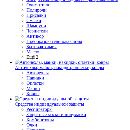
Очистители
Полироли
Присадки
Смазки
Шампуни
Чернители
Антикор
Преобразователи ржавчины
Бытовая химия
Масло
Ещё 2
Авточехлы, майки, накидки, оплетки, ковры
Авточехлы
Накидки
Оплетки
Майки
Ковры
Средства индивидуальной защиты
Респираторы
Защитные маски и полумаски
Комбинезоны
Очки