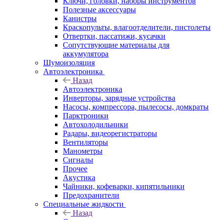
Ключи, головки, наборы инструментов
Полезные аксессуары
Канистры
Краскопульты, влагоотделители, пистолеты
Отвертки, пассатижи, кусачки
Сопутствующие материалы для
аккумулятора
Шумоизоляция
Автоэлектроника
Назад
Автоэлектроника
Инверторы, зарядные устройства
Насосы, компрессора, пылесосы, домкраты
Парктроники
Автохолодильники
Радары, видеорегистраторы
Вентиляторы
Манометры
Сигналы
Прочее
Акустика
Чайники, кофеварки, кипятильники
Предохранители
Специальные жидкости
Назад