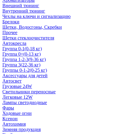
Ароматизаторы
Внешний тюнинг
Внутренний тюнинг
Чехлы на ключи и сигнализацию
Брелоки
Щетки, Водосгоны, Скребки
Прочее
Щетки стеклоочистителя
Автокресла
Группа 0-1(0-18 кг)
Группа 0+(0-13 кг)
Группа 1-2-3(9-36 кг)
Группа 3(22-36 кг)
Группы 0-1-2(0-25 кг)
Аксессуары для детей
Автосвет
Грузовые 24W
Светильники переносные
Легковые 12W
Лампы светодиодные
Фары
Ходовые огни
Ксенон
Автохимия
Зимняя продукция