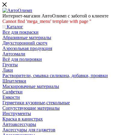
Интернет-магазин АвтоОлимп с заботой о клиенте
Cannot find 'mega_menu' template with page ''
Каталог
Все для покраски
Абразивные материалы
Двухсторонний скотч
Аэрозольная продукция
Автоэмали
Всё для полировки
Грунты
Лаки
Растворители, смывка силикона, добавки, проявки
Шпатлевки
Маскировачные материалы
Салфетки
Емкости
Герметики кузовные,стекольные
Сопутствующие материалы
Инструменты
Краска в канистрах
Автоаксессуары
Аксессуары для гаджетов