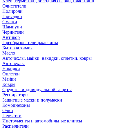
Клей, герметики, холодная сварки, пластилин
Очистители
Полироли
Присадки
Смазки
Шампуни
Чернители
Антикор
Преобразователи ржавчины
Бытовая химия
Масло
Авточехлы, майки, накидки, оплетки, ковры
Авточехлы
Накидки
Оплетки
Майки
Ковры
Средства индивидуальной защиты
Респираторы
Защитные маски и полумаски
Комбинезоны
Очки
Перчатки
Инструменты и автомобильные клипсы
Распылители