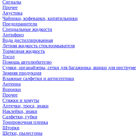
Сигналы
Прочее
Акустика
Чайники, кофеварки, кипятильники
Предохранители
Специальные жидкости
Антифриз
Вода дистиллированная
Летняя жидкость стеклоомывателя
Тормозная жидкость
Тосол
Помощь автолюбителю
Сумки, органайзеры, сетки для багажника, ящики для инструм
Зимняя продукция
Влажные салфетки и антисептики
Антенна
Воронки
Прочее
Стяжки и хомуты
Аптечки, троса, знаки
Наклейки, знаки
Салфетки, губки
Тонировочная пленка
Шторки
Щетки, пылесгоны