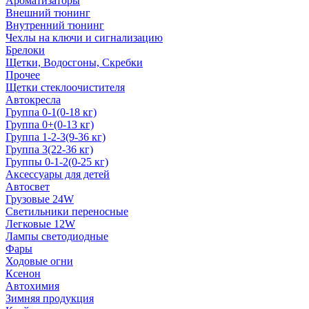
Ароматизаторы
Внешний тюнинг
Внутренний тюнинг
Чехлы на ключи и сигнализацию
Брелоки
Щетки, Водосгоны, Скребки
Прочее
Щетки стеклоочистителя
Автокресла
Группа 0-1(0-18 кг)
Группа 0+(0-13 кг)
Группа 1-2-3(9-36 кг)
Группа 3(22-36 кг)
Группы 0-1-2(0-25 кг)
Аксессуары для детей
Автосвет
Грузовые 24W
Светильники переносные
Легковые 12W
Лампы светодиодные
Фары
Ходовые огни
Ксенон
Автохимия
Зимняя продукция