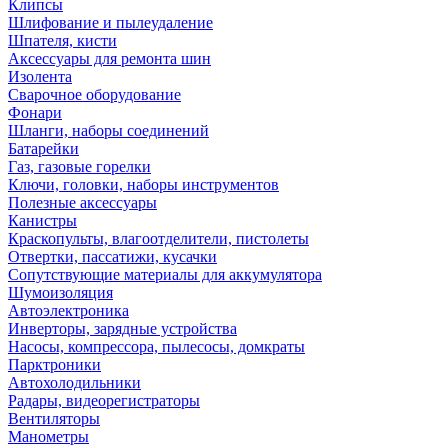
Клипсы
Шлифование и пылеудаление
Шпателя, кисти
Аксессуары для ремонта шин
Изолента
Сварочное оборудование
Фонари
Шланги, наборы соединений
Батарейки
Газ, газовые горелки
Ключи, головки, наборы инструментов
Полезные аксессуары
Канистры
Краскопульты, влагоотделители, пистолеты
Отвертки, пассатижи, кусачки
Сопутствующие материалы для аккумулятора
Шумоизоляция
Автоэлектроника
Инверторы, зарядные устройства
Насосы, компрессора, пылесосы, домкраты
Парктроники
Автохолодильники
Радары, видеорегистраторы
Вентиляторы
Манометры