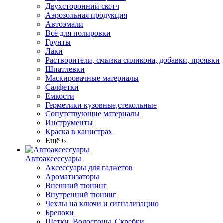
Двухсторонний скотч
Аэрозольная продукция
Автоэмали
Всё для полировки
Грунты
Лаки
Растворители, смывка силикона, добавки, проявки
Шпатлевки
Маскировачные материалы
Салфетки
Емкости
Герметики кузовные,стекольные
Сопутствующие материалы
Инструменты
Краска в канистрах
Ещё 6
Автоаксессуары
Аксессуары для гаджетов
Ароматизаторы
Внешний тюнинг
Внутренний тюнинг
Чехлы на ключи и сигнализацию
Брелоки
Щетки, Водосгоны, Скребки