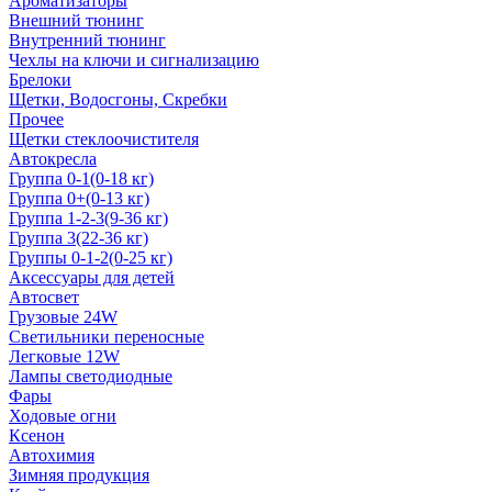
Ароматизаторы
Внешний тюнинг
Внутренний тюнинг
Чехлы на ключи и сигнализацию
Брелоки
Щетки, Водосгоны, Скребки
Прочее
Щетки стеклоочистителя
Автокресла
Группа 0-1(0-18 кг)
Группа 0+(0-13 кг)
Группа 1-2-3(9-36 кг)
Группа 3(22-36 кг)
Группы 0-1-2(0-25 кг)
Аксессуары для детей
Автосвет
Грузовые 24W
Светильники переносные
Легковые 12W
Лампы светодиодные
Фары
Ходовые огни
Ксенон
Автохимия
Зимняя продукция