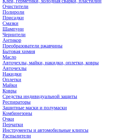
Клей, герметики, холодная сварки, пластилин
Очистители
Полироли
Присадки
Смазки
Шампуни
Чернители
Антикор
Преобразователи ржавчины
Бытовая химия
Масло
Авточехлы, майки, накидки, оплетки, ковры
Авточехлы
Накидки
Оплетки
Майки
Ковры
Средства индивидуальной защиты
Респираторы
Защитные маски и полумаски
Комбинезоны
Очки
Перчатки
Инструменты и автомобильные клипсы
Распылители