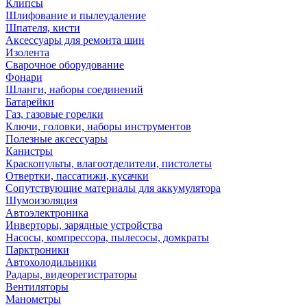
Клипсы
Шлифование и пылеудаление
Шпателя, кисти
Аксессуары для ремонта шин
Изолента
Сварочное оборудование
Фонари
Шланги, наборы соединений
Батарейки
Газ, газовые горелки
Ключи, головки, наборы инструментов
Полезные аксессуары
Канистры
Краскопульты, влагоотделители, пистолеты
Отвертки, пассатижи, кусачки
Сопутствующие материалы для аккумулятора
Шумоизоляция
Автоэлектроника
Инверторы, зарядные устройства
Насосы, компрессора, пылесосы, домкраты
Парктроники
Автохолодильники
Радары, видеорегистраторы
Вентиляторы
Манометры