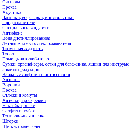
Сигналы
Прочее
Акустика
Чайники, кофеварки, кипятильники
Предохранители
Специальные жидкости
Антифриз
Вода дистиллированная
Летняя жидкость стеклоомывателя
Тормозная жидкость
Тосол
Помощь автолюбителю
Сумки, органайзеры, сетки для багажника, ящики для инструм
Зимняя продукция
Влажные салфетки и антисептики
Антенна
Воронки
Прочее
Стяжки и хомуты
Аптечки, троса, знаки
Наклейки, знаки
Салфетки, губки
Тонировочная пленка
Шторки
Щетки, пылесгоны