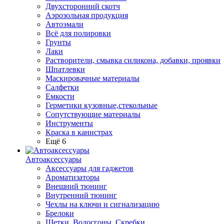
Двухсторонний скотч
Аэрозольная продукция
Автоэмали
Всё для полировки
Грунты
Лаки
Растворители, смывка силикона, добавки, проявки
Шпатлевки
Маскировачные материалы
Салфетки
Емкости
Герметики кузовные,стекольные
Сопутствующие материалы
Инструменты
Краска в канистрах
Ещё 6
Автоаксессуары
Аксессуары для гаджетов
Ароматизаторы
Внешний тюнинг
Внутренний тюнинг
Чехлы на ключи и сигнализацию
Брелоки
Щетки, Водосгоны, Скребки