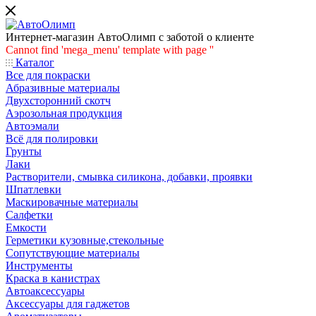
Интернет-магазин АвтоОлимп с заботой о клиенте
Cannot find 'mega_menu' template with page ''
Каталог
Все для покраски
Абразивные материалы
Двухсторонний скотч
Аэрозольная продукция
Автоэмали
Всё для полировки
Грунты
Лаки
Растворители, смывка силикона, добавки, проявки
Шпатлевки
Маскировачные материалы
Салфетки
Емкости
Герметики кузовные,стекольные
Сопутствующие материалы
Инструменты
Краска в канистрах
Автоаксессуары
Аксессуары для гаджетов