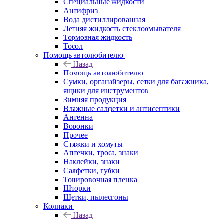
Специальные жидкости
Антифриз
Вода дистиллированная
Летняя жидкость стеклоомывателя
Тормозная жидкость
Тосол
Помощь автолюбителю
Назад
Помощь автолюбителю
Сумки, органайзеры, сетки для багажника,
ящики для инструментов
Зимняя продукция
Влажные салфетки и антисептики
Антенна
Воронки
Прочее
Стяжки и хомуты
Аптечки, троса, знаки
Наклейки, знаки
Салфетки, губки
Тонировочная пленка
Шторки
Щетки, пылесгоны
Колпаки
Назад