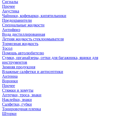
Сигналы
Прочее
Акустика
Чайники, кофеварки, кипятильники
Предохранители
Специальные жидкости
Антифриз
Вода дистиллированная
Летняя жидкость стеклоомывателя
Тормозная жидкость
Тосол
Помощь автолюбителю
Сумки, органайзеры, сетки для багажника, ящики для
инструментов
Зимняя продукция
Влажные салфетки и антисептики
Антенна
Воронки
Прочее
Стяжки и хомуты
Аптечки, троса, знаки
Наклейки, знаки
Салфетки, губки
Тонировочная пленка
Шторки