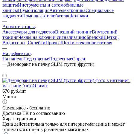
защиты
Инструменты и автомобильные
клипсы
Шумоизоляция
Автоэлектроника
Специальные
жидкости
Помощь автолюбителю
Колпаки
—
Ароматизаторы
Аксессуары для гаджетов
Внешний тюнинг
Внутренний
тюнинг
Чехлы на ключи и сигнализацию
Брелоки
Щетки,
Водосгоны, Скребки
Прочее
Щетки стеклоочистителя
—
На дефлектор
На панель
Под сиденье
Подвесные
Спреи
—
Дезодорант на печку SLIM (тутти-фрутти)
670
руб.
/шт
Много
Самовывоз - бесплатно
Доставка ТК по согласованию
Характеристики
Цена действительна только для интернет-магазина и может
отличаться от цен в розничных магазинах