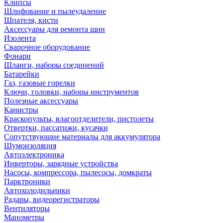
Клипсы
Шлифование и пылеудаление
Шпателя, кисти
Аксессуары для ремонта шин
Изолента
Сварочное оборудование
Фонари
Шланги, наборы соединений
Батарейки
Газ, газовые горелки
Ключи, головки, наборы инструментов
Полезные аксессуары
Канистры
Краскопульты, влагоотделители, пистолеты
Отвертки, пассатижи, кусачки
Сопутствующие материалы для аккумулятора
Шумоизоляция
Автоэлектроника
Инверторы, зарядные устройства
Насосы, компрессора, пылесосы, домкраты
Парктроники
Автохолодильники
Радары, видеорегистраторы
Вентиляторы
Манометры