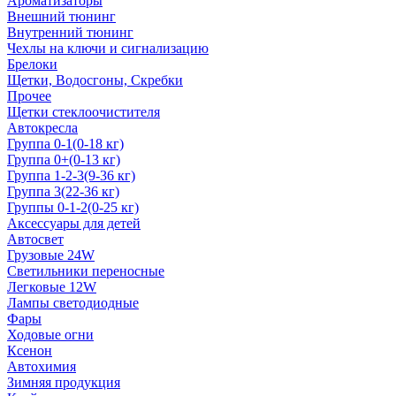
Ароматизаторы
Внешний тюнинг
Внутренний тюнинг
Чехлы на ключи и сигнализацию
Брелоки
Щетки, Водосгоны, Скребки
Прочее
Щетки стеклоочистителя
Автокресла
Группа 0-1(0-18 кг)
Группа 0+(0-13 кг)
Группа 1-2-3(9-36 кг)
Группа 3(22-36 кг)
Группы 0-1-2(0-25 кг)
Аксессуары для детей
Автосвет
Грузовые 24W
Светильники переносные
Легковые 12W
Лампы светодиодные
Фары
Ходовые огни
Ксенон
Автохимия
Зимняя продукция