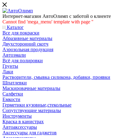
Интернет-магазин АвтоОлимп с заботой о клиенте
Cannot find 'mega_menu' template with page ''
Каталог
Все для покраски
Абразивные материалы
Двухсторонний скотч
Аэрозольная продукция
Автоэмали
Всё для полировки
Грунты
Лаки
Растворители, смывка силикона, добавки, проявки
Шпатлевки
Маскировачные материалы
Салфетки
Емкости
Герметики кузовные,стекольные
Сопутствующие материалы
Инструменты
Краска в канистрах
Автоаксессуары
Аксессуары для гаджетов