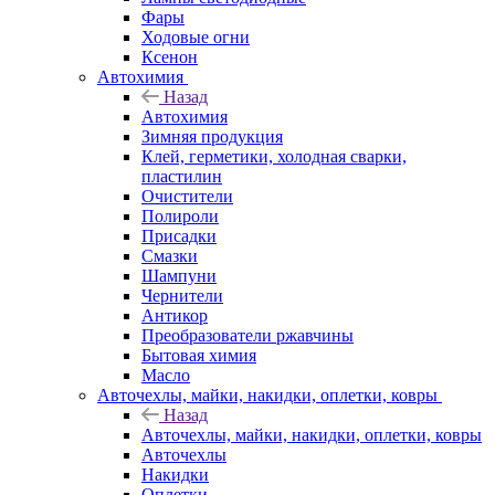
Фары
Ходовые огни
Ксенон
Автохимия
Назад
Автохимия
Зимняя продукция
Клей, герметики, холодная сварки,
пластилин
Очистители
Полироли
Присадки
Смазки
Шампуни
Чернители
Антикор
Преобразователи ржавчины
Бытовая химия
Масло
Авточехлы, майки, накидки, оплетки, ковры
Назад
Авточехлы, майки, накидки, оплетки, ковры
Авточехлы
Накидки
Оплетки