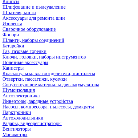
Клипсы
Шлифование и пылеудаление
Шпателя, кисти
Аксессуары для ремонта шин
Изолента
Сварочное оборудование
Фонари
Шланги, наборы соединений
Батарейки
Газ, газовые горелки
Ключи, головки, наборы инструментов
Полезные аксессуары
Канистры
Краскопульты, влагоотделители, пистолеты
Отвертки, пассатижи, кусачки
Сопутствующие материалы для аккумулятора
Шумоизоляция
Автоэлектроника
Инверторы, зарядные устройства
Насосы, компрессора, пылесосы, домкраты
Парктроники
Автохолодильники
Радары, видеорегистраторы
Вентиляторы
Манометры