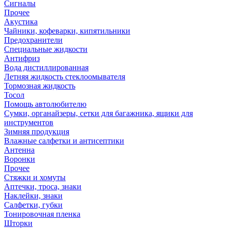
Сигналы
Прочее
Акустика
Чайники, кофеварки, кипятильники
Предохранители
Специальные жидкости
Антифриз
Вода дистиллированная
Летняя жидкость стеклоомывателя
Тормозная жидкость
Тосол
Помощь автолюбителю
Сумки, органайзеры, сетки для багажника, ящики для
инструментов
Зимняя продукция
Влажные салфетки и антисептики
Антенна
Воронки
Прочее
Стяжки и хомуты
Аптечки, троса, знаки
Наклейки, знаки
Салфетки, губки
Тонировочная пленка
Шторки