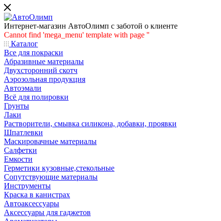
Интернет-магазин АвтоОлимп с заботой о клиенте
Cannot find 'mega_menu' template with page ''
Каталог
Все для покраски
Абразивные материалы
Двухсторонний скотч
Аэрозольная продукция
Автоэмали
Всё для полировки
Грунты
Лаки
Растворители, смывка силикона, добавки, проявки
Шпатлевки
Маскировачные материалы
Салфетки
Емкости
Герметики кузовные,стекольные
Сопутствующие материалы
Инструменты
Краска в канистрах
Автоаксессуары
Аксессуары для гаджетов