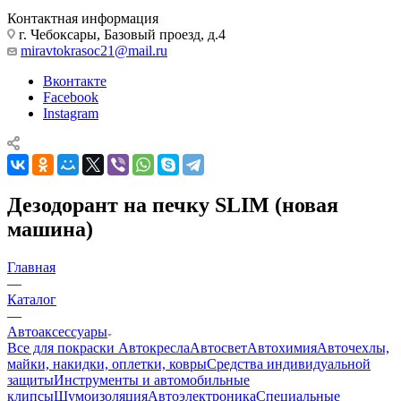
Контактная информация
г. Чебоксары, Базовый проезд, д.4
miravtokrasoc21@mail.ru
Вконтакте
Facebook
Instagram
Дезодорант на печку SLIM (новая
машина)
Главная
—
Каталог
—
Автоаксессуары
Все для покраски
Автокресла
Автосвет
Автохимия
Авточехлы,
майки, накидки, оплетки, ковры
Средства индивидуальной
защиты
Инструменты и автомобильные
клипсы
Шумоизоляция
Автоэлектроника
Специальные