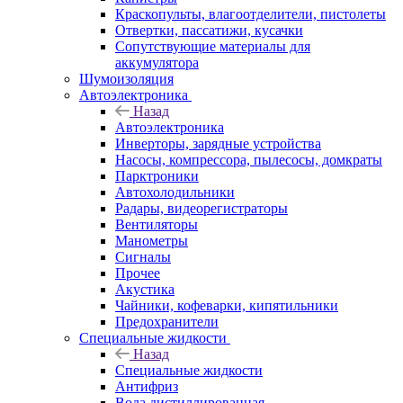
Краскопульты, влагоотделители, пистолеты
Отвертки, пассатижи, кусачки
Сопутствующие материалы для
аккумулятора
Шумоизоляция
Автоэлектроника
Назад
Автоэлектроника
Инверторы, зарядные устройства
Насосы, компрессора, пылесосы, домкраты
Парктроники
Автохолодильники
Радары, видеорегистраторы
Вентиляторы
Манометры
Сигналы
Прочее
Акустика
Чайники, кофеварки, кипятильники
Предохранители
Специальные жидкости
Назад
Специальные жидкости
Антифриз
Вода дистиллированная