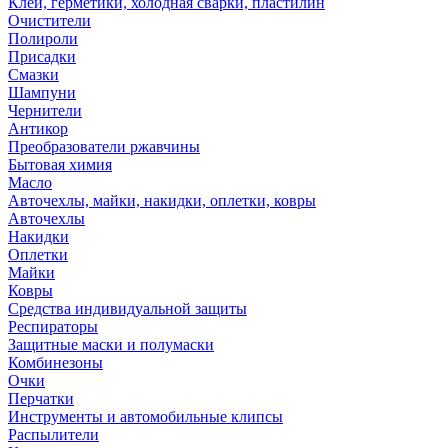
Клей, герметики, холодная сварки, пластилин
Очистители
Полироли
Присадки
Смазки
Шампуни
Чернители
Антикор
Преобразователи ржавчины
Бытовая химия
Масло
Авточехлы, майки, накидки, оплетки, ковры
Авточехлы
Накидки
Оплетки
Майки
Ковры
Средства индивидуальной защиты
Респираторы
Защитные маски и полумаски
Комбинезоны
Очки
Перчатки
Инструменты и автомобильные клипсы
Распылители