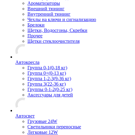
Ароматизаторы
Внешний тюнинг
Внутренний тюнинг
Чехлы на ключи и сигнализацию
Брелоки
Щетки, Водосгоны, Скребки
Прочее
Щетки стеклоочистителя
Автокресла
Группа 0-1(0-18 кг)
Группа 0+(0-13 кг)
Группа 1-2-3(9-36 кг)
Группа 3(22-36 кг)
Группы 0-1-2(0-25 кг)
Аксессуары для детей
Автосвет
Грузовые 24W
Светильники переносные
Легковые 12W