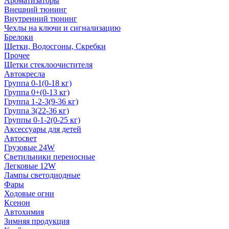
Ароматизаторы
Внешний тюнинг
Внутренний тюнинг
Чехлы на ключи и сигнализацию
Брелоки
Щетки, Водосгоны, Скребки
Прочее
Щетки стеклоочистителя
Автокресла
Группа 0-1(0-18 кг)
Группа 0+(0-13 кг)
Группа 1-2-3(9-36 кг)
Группа 3(22-36 кг)
Группы 0-1-2(0-25 кг)
Аксессуары для детей
Автосвет
Грузовые 24W
Светильники переносные
Легковые 12W
Лампы светодиодные
Фары
Ходовые огни
Ксенон
Автохимия
Зимняя продукция