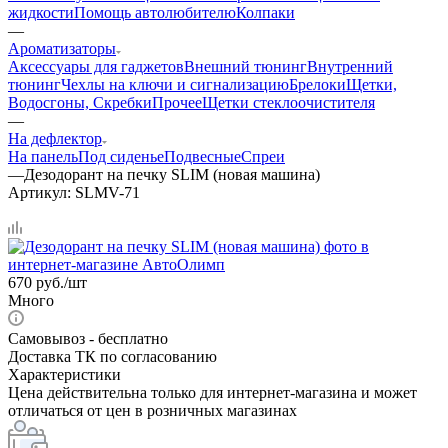
жидкости
Помощь автолюбителю
Колпаки
—
Ароматизаторы
Аксессуары для гаджетов
Внешний тюнинг
Внутренний
тюнинг
Чехлы на ключи и сигнализацию
Брелоки
Щетки,
Водосгоны, Скребки
Прочее
Щетки стеклоочистителя
—
На дефлектор
На панель
Под сиденье
Подвесные
Спреи
—
Дезодорант на печку SLIM (новая машина)
Артикул:
SLMV-71
670
руб.
/шт
Много
Самовывоз - бесплатно
Доставка ТК по согласованию
Характеристики
Цена действительна только для интернет-магазина и может
отличаться от цен в розничных магазинах