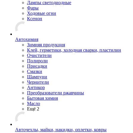
Лампы светодиодные
Фары
Ходовые огни
Ксенон
Автохимия
Зимняя продукция
Клей, герметики, холодная сварки, пластилин
Очистители
Полироли
Присадки
Смазки
Шампуни
Чернители
Антикор
Преобразователи ржавчины
Бытовая химия
Масло
Ещё 2
Авточехлы, майки, накидки, оплетки, ковры