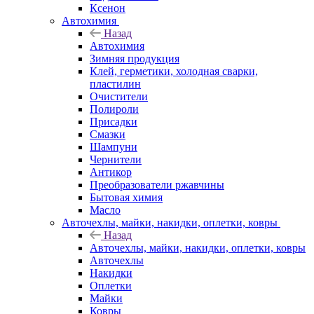
Ксенон
Автохимия
Назад
Автохимия
Зимняя продукция
Клей, герметики, холодная сварки,
пластилин
Очистители
Полироли
Присадки
Смазки
Шампуни
Чернители
Антикор
Преобразователи ржавчины
Бытовая химия
Масло
Авточехлы, майки, накидки, оплетки, ковры
Назад
Авточехлы, майки, накидки, оплетки, ковры
Авточехлы
Накидки
Оплетки
Майки
Ковры