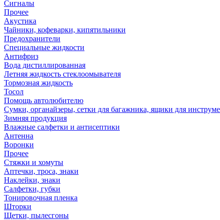
Сигналы
Прочее
Акустика
Чайники, кофеварки, кипятильники
Предохранители
Специальные жидкости
Антифриз
Вода дистиллированная
Летняя жидкость стеклоомывателя
Тормозная жидкость
Тосол
Помощь автолюбителю
Сумки, органайзеры, сетки для багажника, ящики для инструм
Зимняя продукция
Влажные салфетки и антисептики
Антенна
Воронки
Прочее
Стяжки и хомуты
Аптечки, троса, знаки
Наклейки, знаки
Салфетки, губки
Тонировочная пленка
Шторки
Щетки, пылесгоны