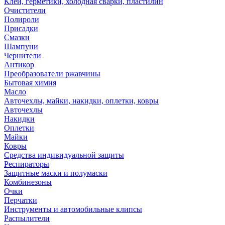
Клей, герметики, холодная сварки, пластилин
Очистители
Полироли
Присадки
Смазки
Шампуни
Чернители
Антикор
Преобразователи ржавчины
Бытовая химия
Масло
Авточехлы, майки, накидки, оплетки, ковры
Авточехлы
Накидки
Оплетки
Майки
Ковры
Средства индивидуальной защиты
Респираторы
Защитные маски и полумаски
Комбинезоны
Очки
Перчатки
Инструменты и автомобильные клипсы
Распылители