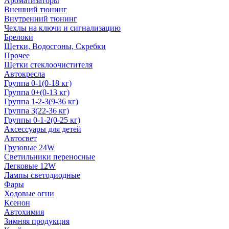
Ароматизаторы
Внешний тюнинг
Внутренний тюнинг
Чехлы на ключи и сигнализацию
Брелоки
Щетки, Водосгоны, Скребки
Прочее
Щетки стеклоочистителя
Автокресла
Группа 0-1(0-18 кг)
Группа 0+(0-13 кг)
Группа 1-2-3(9-36 кг)
Группа 3(22-36 кг)
Группы 0-1-2(0-25 кг)
Аксессуары для детей
Автосвет
Грузовые 24W
Светильники переносные
Легковые 12W
Лампы светодиодные
Фары
Ходовые огни
Ксенон
Автохимия
Зимняя продукция