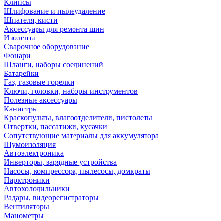
Клипсы
Шлифование и пылеудаление
Шпателя, кисти
Аксессуары для ремонта шин
Изолента
Сварочное оборудование
Фонари
Шланги, наборы соединений
Батарейки
Газ, газовые горелки
Ключи, головки, наборы инструментов
Полезные аксессуары
Канистры
Краскопульты, влагоотделители, пистолеты
Отвертки, пассатижи, кусачки
Сопутствующие материалы для аккумулятора
Шумоизоляция
Автоэлектроника
Инверторы, зарядные устройства
Насосы, компрессора, пылесосы, домкраты
Парктроники
Автохолодильники
Радары, видеорегистраторы
Вентиляторы
Манометры