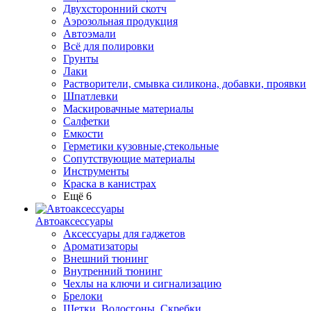
Двухсторонний скотч
Аэрозольная продукция
Автоэмали
Всё для полировки
Грунты
Лаки
Растворители, смывка силикона, добавки, проявки
Шпатлевки
Маскировачные материалы
Салфетки
Емкости
Герметики кузовные,стекольные
Сопутствующие материалы
Инструменты
Краска в канистрах
Ещё 6
Автоаксессуары
Аксессуары для гаджетов
Ароматизаторы
Внешний тюнинг
Внутренний тюнинг
Чехлы на ключи и сигнализацию
Брелоки
Щетки, Водосгоны, Скребки