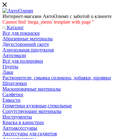
Интернет-магазин АвтоОлимп с заботой о клиенте
Cannot find 'mega_menu' template with page ''
Каталог
Все для покраски
Абразивные материалы
Двухсторонний скотч
Аэрозольная продукция
Автоэмали
Всё для полировки
Грунты
Лаки
Растворители, смывка силикона, добавки, проявки
Шпатлевки
Маскировачные материалы
Салфетки
Емкости
Герметики кузовные,стекольные
Сопутствующие материалы
Инструменты
Краска в канистрах
Автоаксессуары
Аксессуары для гаджетов