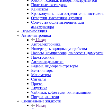
Ключи, головки, наборы инструментов
Полезные аксессуары
Канистры
Краскопульты, влагоотделители, пистолеты
Отвертки, пассатижи, кусачки
Сопутствующие материалы для
аккумулятора
Шумоизоляция
Автоэлектроника
Назад
Автоэлектроника
Инверторы, зарядные устройства
Насосы, компрессора, пылесосы, домкраты
Парктроники
Автохолодильники
Радары, видеорегистраторы
Вентиляторы
Манометры
Сигналы
Прочее
Акустика
Чайники, кофеварки, кипятильники
Предохранители
Специальные жидкости
Назад