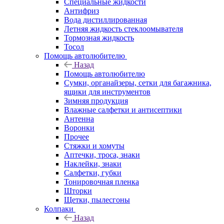
Специальные жидкости
Антифриз
Вода дистиллированная
Летняя жидкость стеклоомывателя
Тормозная жидкость
Тосол
Помощь автолюбителю
Назад
Помощь автолюбителю
Сумки, органайзеры, сетки для багажника,
ящики для инструментов
Зимняя продукция
Влажные салфетки и антисептики
Антенна
Воронки
Прочее
Стяжки и хомуты
Аптечки, троса, знаки
Наклейки, знаки
Салфетки, губки
Тонировочная пленка
Шторки
Щетки, пылесгоны
Колпаки
Назад