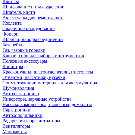
Клипсы
Шлифование и пылеудаление
Шпателя, кисти
Аксессуары для ремонта шин
Изолента
Сварочное оборудование
Фонари
Шланги, наборы соединений
Батарейки
Газ, газовые горелки
Ключи, головки, наборы инструментов
Полезные аксессуары
Канистры
Краскопульты, влагоотделители, пистолеты
Отвертки, пассатижи, кусачки
Сопутствующие материалы для аккумулятора
Шумоизоляция
Автоэлектроника
Инверторы, зарядные устройства
Насосы, компрессора, пылесосы, домкраты
Парктроники
Автохолодильники
Радары, видеорегистраторы
Вентиляторы
Манометры