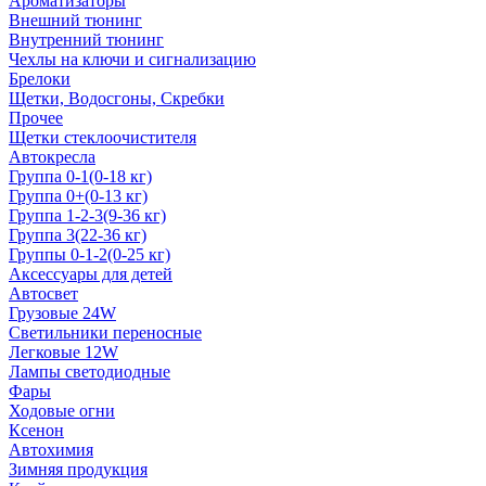
Ароматизаторы
Внешний тюнинг
Внутренний тюнинг
Чехлы на ключи и сигнализацию
Брелоки
Щетки, Водосгоны, Скребки
Прочее
Щетки стеклоочистителя
Автокресла
Группа 0-1(0-18 кг)
Группа 0+(0-13 кг)
Группа 1-2-3(9-36 кг)
Группа 3(22-36 кг)
Группы 0-1-2(0-25 кг)
Аксессуары для детей
Автосвет
Грузовые 24W
Светильники переносные
Легковые 12W
Лампы светодиодные
Фары
Ходовые огни
Ксенон
Автохимия
Зимняя продукция