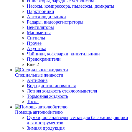
Инверторы, зарядные устройства
Насосы, компрессора, пылесосы, домкраты
Парктроники
Автохолодильники
Радары, видеорегистраторы
Вентиляторы
Манометры
Сигналы
Прочее
Акустика
Чайники, кофеварки, кипятильники
Предохранители
Ещё 2
Специальные жидкости
Антифриз
Вода дистиллированная
Летняя жидкость стеклоомывателя
Тормозная жидкость
Тосол
Помощь автолюбителю
Сумки, органайзеры, сетки для багажника, ящики
для инструментов
Зимняя продукция