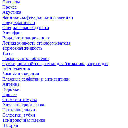
Сигналы
Прочее
Акустика
Чайники, кофеварки, кипятильники
Предохранители
Специальные жидкости
Антифриз
Вода дистиллированная
Летняя жидкость стеклоомывателя
Тормозная жидкость
Тосол
Помощь автолюбителю
Сумки, органайзеры, сетки для багажника, ящики для
инструментов
Зимняя продукция
Влажные салфетки и антисептики
Антенна
Воронки
Прочее
Стяжки и хомуты
Аптечки, троса, знаки
Наклейки, знаки
Салфетки, губки
Тонировочная пленка
Шторки