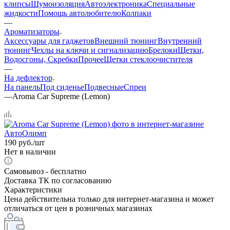
клипсы
Шумоизоляция
Автоэлектроника
Специальные
жидкости
Помощь автолюбителю
Колпаки
—
Ароматизаторы
Аксессуары для гаджетов
Внешний тюнинг
Внутренний
тюнинг
Чехлы на ключи и сигнализацию
Брелоки
Щетки,
Водосгоны, Скребки
Прочее
Щетки стеклоочистителя
—
На дефлектор
На панель
Под сиденье
Подвесные
Спреи
—
Aroma Car Supreme (Lemon)
190
руб.
/шт
Нет в наличии
Самовывоз - бесплатно
Доставка ТК по согласованию
Характеристики
Цена действительна только для интернет-магазина и может
отличаться от цен в розничных магазинах