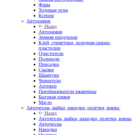
Фары
Ходовые огни
Ксенон
Автохимия
Назад
Автохимия
Зимняя продукция
Клей, герметики, холодная сварки,
пластилин
Очистители
Полироли
Присадки
Смазки
Шампуни
Чернители
Антикор
Преобразователи ржавчины
Бытовая химия
Масло
Авточехлы, майки, накидки, оплетки, ковры
Назад
Авточехлы, майки, накидки, оплетки, ковры
Авточехлы
Накидки
Оплетки