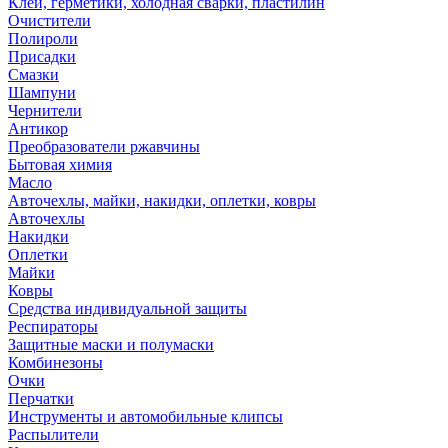
Клей, герметики, холодная сварки, пластилин
Очистители
Полироли
Присадки
Смазки
Шампуни
Чернители
Антикор
Преобразователи ржавчины
Бытовая химия
Масло
Авточехлы, майки, накидки, оплетки, ковры
Авточехлы
Накидки
Оплетки
Майки
Ковры
Средства индивидуальной защиты
Респираторы
Защитные маски и полумаски
Комбинезоны
Очки
Перчатки
Инструменты и автомобильные клипсы
Распылители