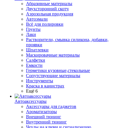
Абразивные материалы
Двухсторонний скотч
Аэрозольная продукция
Автоэмали
Всё для полировки
Грунты
Лаки
Растворители, смывка силикона, добавки,
проявки
Шпатлевки
Маскировачные материалы
Салфетки
Емкости
Герметики кузовные,стекольные
Сопутствующие материалы
Инструменты
Краска в канистрах
Ещё 6
Автоаксессуары
Аксессуары для гаджетов
Ароматизаторы
Внешний тюнинг
Внутренний тюнинг
Чехлы на ключи и сигнализацию