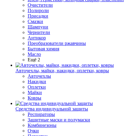
Очистители
Полироли
Присадки
Смазки
Шампуни
Чернители
Антикор
Преобразователи ржавчины
Бытовая химия
Масло
Ещё 2
Авточехлы, майки, накидки, оплетки, ковры
Авточехлы
Накидки
Оплетки
Майки
Ковры
Средства индивидуальной защиты
Респираторы
Защитные маски и полумаски
Комбинезоны
Очки