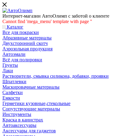
Интернет-магазин АвтоОлимп с заботой о клиенте
Cannot find 'mega_menu' template with page ''
Каталог
Все для покраски
Абразивные материалы
Двухсторонний скотч
Аэрозольная продукция
Автоэмали
Всё для полировки
Грунты
Лаки
Растворители, смывка силикона, добавки, проявки
Шпатлевки
Маскировачные материалы
Салфетки
Емкости
Герметики кузовные,стекольные
Сопутствующие материалы
Инструменты
Краска в канистрах
Автоаксессуары
Аксессуары для гаджетов