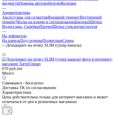
жидкости
Помощь автолюбителю
Колпаки
—
Ароматизаторы
Аксессуары для гаджетов
Внешний тюнинг
Внутренний
тюнинг
Чехлы на ключи и сигнализацию
Брелоки
Щетки,
Водосгоны, Скребки
Прочее
Щетки стеклоочистителя
—
На дефлектор
На панель
Под сиденье
Подвесные
Спреи
—
Дезодорант на печку SLIM (супер ваниль)
670
руб.
/шт
Много
Самовывоз - бесплатно
Доставка ТК по согласованию
Характеристики
Цена действительна только для интернет-магазина и может
отличаться от цен в розничных магазинах