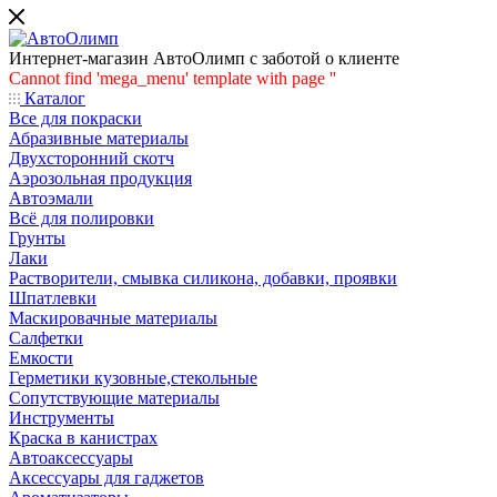
Интернет-магазин АвтоОлимп с заботой о клиенте
Cannot find 'mega_menu' template with page ''
Каталог
Все для покраски
Абразивные материалы
Двухсторонний скотч
Аэрозольная продукция
Автоэмали
Всё для полировки
Грунты
Лаки
Растворители, смывка силикона, добавки, проявки
Шпатлевки
Маскировачные материалы
Салфетки
Емкости
Герметики кузовные,стекольные
Сопутствующие материалы
Инструменты
Краска в канистрах
Автоаксессуары
Аксессуары для гаджетов