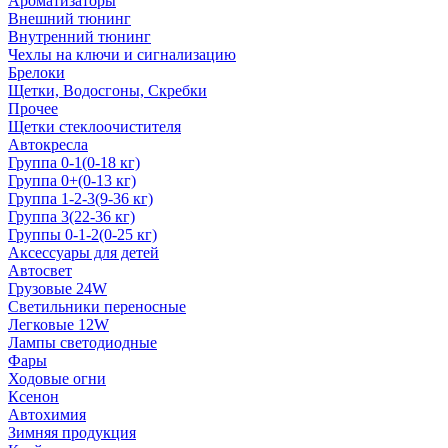
Ароматизаторы
Внешний тюнинг
Внутренний тюнинг
Чехлы на ключи и сигнализацию
Брелоки
Щетки, Водосгоны, Скребки
Прочее
Щетки стеклоочистителя
Автокресла
Группа 0-1(0-18 кг)
Группа 0+(0-13 кг)
Группа 1-2-3(9-36 кг)
Группа 3(22-36 кг)
Группы 0-1-2(0-25 кг)
Аксессуары для детей
Автосвет
Грузовые 24W
Светильники переносные
Легковые 12W
Лампы светодиодные
Фары
Ходовые огни
Ксенон
Автохимия
Зимняя продукция