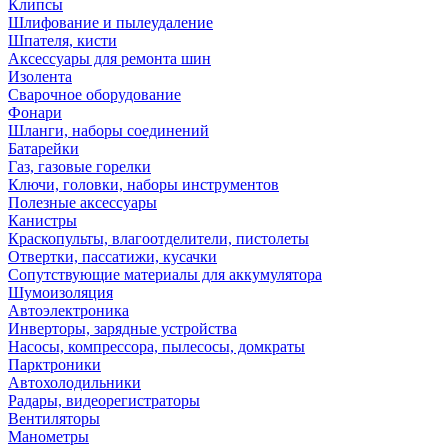
Клипсы
Шлифование и пылеудаление
Шпателя, кисти
Аксессуары для ремонта шин
Изолента
Сварочное оборудование
Фонари
Шланги, наборы соединений
Батарейки
Газ, газовые горелки
Ключи, головки, наборы инструментов
Полезные аксессуары
Канистры
Краскопульты, влагоотделители, пистолеты
Отвертки, пассатижи, кусачки
Сопутствующие материалы для аккумулятора
Шумоизоляция
Автоэлектроника
Инверторы, зарядные устройства
Насосы, компрессора, пылесосы, домкраты
Парктроники
Автохолодильники
Радары, видеорегистраторы
Вентиляторы
Манометры