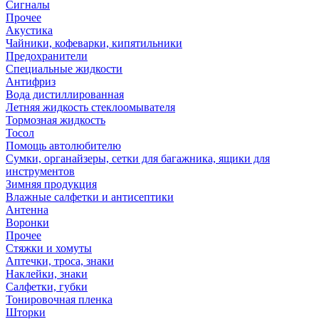
Сигналы
Прочее
Акустика
Чайники, кофеварки, кипятильники
Предохранители
Специальные жидкости
Антифриз
Вода дистиллированная
Летняя жидкость стеклоомывателя
Тормозная жидкость
Тосол
Помощь автолюбителю
Сумки, органайзеры, сетки для багажника, ящики для
инструментов
Зимняя продукция
Влажные салфетки и антисептики
Антенна
Воронки
Прочее
Стяжки и хомуты
Аптечки, троса, знаки
Наклейки, знаки
Салфетки, губки
Тонировочная пленка
Шторки