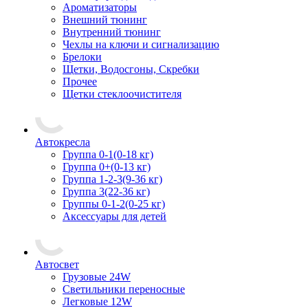
Ароматизаторы
Внешний тюнинг
Внутренний тюнинг
Чехлы на ключи и сигнализацию
Брелоки
Щетки, Водосгоны, Скребки
Прочее
Щетки стеклоочистителя
Автокресла
Группа 0-1(0-18 кг)
Группа 0+(0-13 кг)
Группа 1-2-3(9-36 кг)
Группа 3(22-36 кг)
Группы 0-1-2(0-25 кг)
Аксессуары для детей
Автосвет
Грузовые 24W
Светильники переносные
Легковые 12W