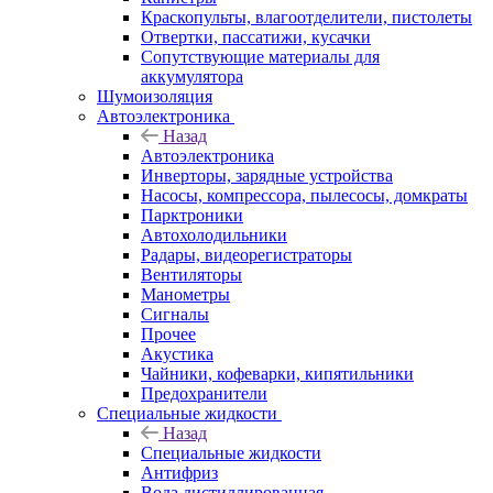
Краскопульты, влагоотделители, пистолеты
Отвертки, пассатижи, кусачки
Сопутствующие материалы для
аккумулятора
Шумоизоляция
Автоэлектроника
Назад
Автоэлектроника
Инверторы, зарядные устройства
Насосы, компрессора, пылесосы, домкраты
Парктроники
Автохолодильники
Радары, видеорегистраторы
Вентиляторы
Манометры
Сигналы
Прочее
Акустика
Чайники, кофеварки, кипятильники
Предохранители
Специальные жидкости
Назад
Специальные жидкости
Антифриз
Вода дистиллированная