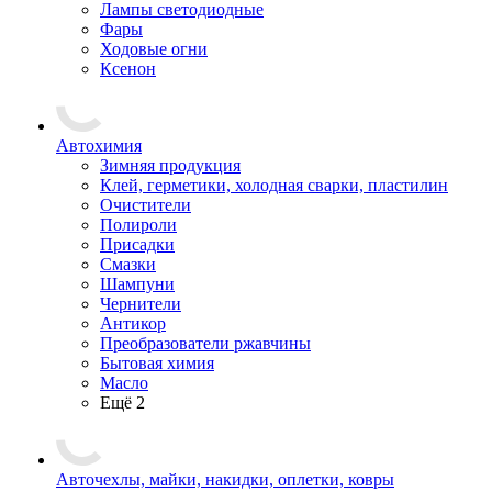
Лампы светодиодные
Фары
Ходовые огни
Ксенон
Автохимия
Зимняя продукция
Клей, герметики, холодная сварки, пластилин
Очистители
Полироли
Присадки
Смазки
Шампуни
Чернители
Антикор
Преобразователи ржавчины
Бытовая химия
Масло
Ещё 2
Авточехлы, майки, накидки, оплетки, ковры