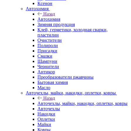
Ксенон
Автохимия
Назад
Автохимия
Зимняя продукция
Клей, герметики, холодная сварки,
пластилин
Очистители
Полироли
Присадки
Смазки
Шампуни
Чернители
Антикор
Преобразователи ржавчины
Бытовая химия
Масло
Авточехлы, майки, накидки, оплетки, ковры
Назад
Авточехлы, майки, накидки, оплетки, ковры
Авточехлы
Накидки
Оплетки
Майки
Ковры