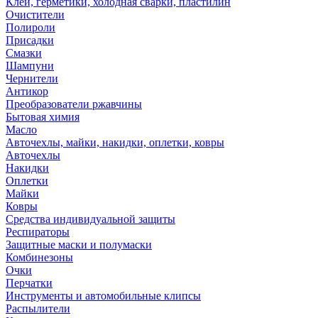
Клей, герметики, холодная сварки, пластилин
Очистители
Полироли
Присадки
Смазки
Шампуни
Чернители
Антикор
Преобразователи ржавчины
Бытовая химия
Масло
Авточехлы, майки, накидки, оплетки, ковры
Авточехлы
Накидки
Оплетки
Майки
Ковры
Средства индивидуальной защиты
Респираторы
Защитные маски и полумаски
Комбинезоны
Очки
Перчатки
Инструменты и автомобильные клипсы
Распылители