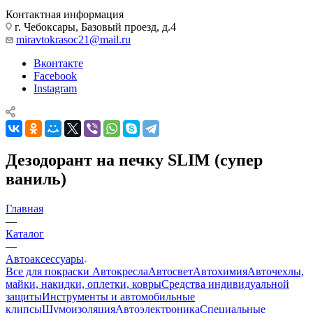
Контактная информация
г. Чебоксары, Базовый проезд, д.4
miravtokrasoc21@mail.ru
Вконтакте
Facebook
Instagram
Дезодорант на печку SLIM (супер
ваниль)
Главная
—
Каталог
—
Автоаксессуары
Все для покраски
Автокресла
Автосвет
Автохимия
Авточехлы,
майки, накидки, оплетки, ковры
Средства индивидуальной
защиты
Инструменты и автомобильные
клипсы
Шумоизоляция
Автоэлектроника
Специальные