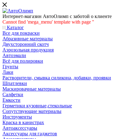
Интернет-магазин АвтоОлимп с заботой о клиенте
Cannot find 'mega_menu' template with page ''
Каталог
Все для покраски
Абразивные материалы
Двухсторонний скотч
Аэрозольная продукция
Автоэмали
Всё для полировки
Грунты
Лаки
Растворители, смывка силикона, добавки, проявки
Шпатлевки
Маскировачные материалы
Салфетки
Емкости
Герметики кузовные,стекольные
Сопутствующие материалы
Инструменты
Краска в канистрах
Автоаксессуары
Аксессуары для гаджетов