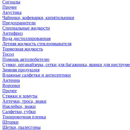
Сигналы
Прочее
Акустика
Чайники, кофеварки, кипятильники
Предохранители
Специальные жидкости
Антифриз
Вода дистиллированная
Летняя жидкость стеклоомывателя
Тормозная жидкость
Тосол
Помощь автолюбителю
Сумки, органайзеры, сетки для багажника, ящики для инструм
Зимняя продукция
Влажные салфетки и антисептики
Антенна
Воронки
Прочее
Стяжки и хомуты
Аптечки, троса, знаки
Наклейки, знаки
Салфетки, губки
Тонировочная пленка
Шторки
Щетки, пылесгоны