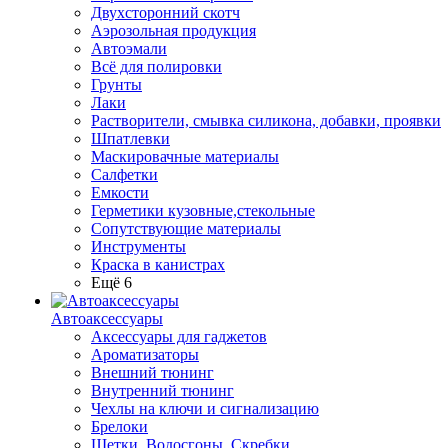
Двухсторонний скотч
Аэрозольная продукция
Автоэмали
Всё для полировки
Грунты
Лаки
Растворители, смывка силикона, добавки, проявки
Шпатлевки
Маскировачные материалы
Салфетки
Емкости
Герметики кузовные,стекольные
Сопутствующие материалы
Инструменты
Краска в канистрах
Ещё 6
Автоаксессуары
Аксессуары для гаджетов
Ароматизаторы
Внешний тюнинг
Внутренний тюнинг
Чехлы на ключи и сигнализацию
Брелоки
Щетки, Водосгоны, Скребки