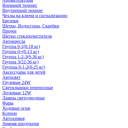
Ароматизаторы
Внешний тюнинг
Внутренний тюнинг
Чехлы на ключи и сигнализацию
Брелоки
Щетки, Водосгоны, Скребки
Прочее
Щетки стеклоочистителя
Автокресла
Группа 0-1(0-18 кг)
Группа 0+(0-13 кг)
Группа 1-2-3(9-36 кг)
Группа 3(22-36 кг)
Группы 0-1-2(0-25 кг)
Аксессуары для детей
Автосвет
Грузовые 24W
Светильники переносные
Легковые 12W
Лампы светодиодные
Фары
Ходовые огни
Ксенон
Автохимия
Зимняя продукция