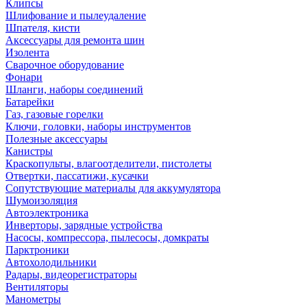
Клипсы
Шлифование и пылеудаление
Шпателя, кисти
Аксессуары для ремонта шин
Изолента
Сварочное оборудование
Фонари
Шланги, наборы соединений
Батарейки
Газ, газовые горелки
Ключи, головки, наборы инструментов
Полезные аксессуары
Канистры
Краскопульты, влагоотделители, пистолеты
Отвертки, пассатижи, кусачки
Сопутствующие материалы для аккумулятора
Шумоизоляция
Автоэлектроника
Инверторы, зарядные устройства
Насосы, компрессора, пылесосы, домкраты
Парктроники
Автохолодильники
Радары, видеорегистраторы
Вентиляторы
Манометры