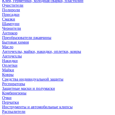
Клей, герметики, холодная сварки, пластилин
Очистители
Полироли
Присадки
Смазки
Шампуни
Чернители
Антикор
Преобразователи ржавчины
Бытовая химия
Масло
Авточехлы, майки, накидки, оплетки, ковры
Авточехлы
Накидки
Оплетки
Майки
Ковры
Средства индивидуальной защиты
Респираторы
Защитные маски и полумаски
Комбинезоны
Очки
Перчатки
Инструменты и автомобильные клипсы
Распылители