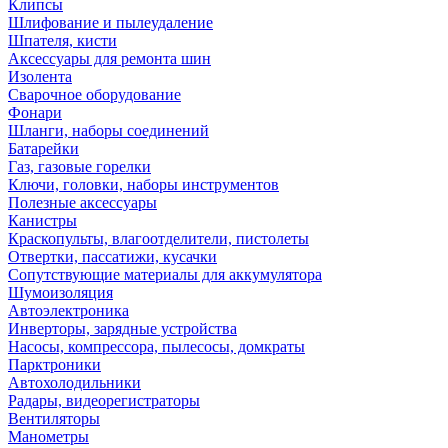
Клипсы
Шлифование и пылеудаление
Шпателя, кисти
Аксессуары для ремонта шин
Изолента
Сварочное оборудование
Фонари
Шланги, наборы соединений
Батарейки
Газ, газовые горелки
Ключи, головки, наборы инструментов
Полезные аксессуары
Канистры
Краскопульты, влагоотделители, пистолеты
Отвертки, пассатижи, кусачки
Сопутствующие материалы для аккумулятора
Шумоизоляция
Автоэлектроника
Инверторы, зарядные устройства
Насосы, компрессора, пылесосы, домкраты
Парктроники
Автохолодильники
Радары, видеорегистраторы
Вентиляторы
Манометры