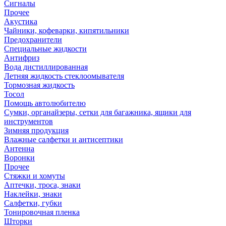
Сигналы
Прочее
Акустика
Чайники, кофеварки, кипятильники
Предохранители
Специальные жидкости
Антифриз
Вода дистиллированная
Летняя жидкость стеклоомывателя
Тормозная жидкость
Тосол
Помощь автолюбителю
Сумки, органайзеры, сетки для багажника, ящики для
инструментов
Зимняя продукция
Влажные салфетки и антисептики
Антенна
Воронки
Прочее
Стяжки и хомуты
Аптечки, троса, знаки
Наклейки, знаки
Салфетки, губки
Тонировочная пленка
Шторки