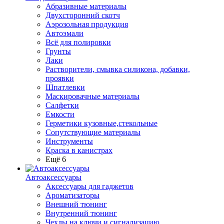
Абразивные материалы
Двухсторонний скотч
Аэрозольная продукция
Автоэмали
Всё для полировки
Грунты
Лаки
Растворители, смывка силикона, добавки,
проявки
Шпатлевки
Маскировачные материалы
Салфетки
Емкости
Герметики кузовные,стекольные
Сопутствующие материалы
Инструменты
Краска в канистрах
Ещё 6
Автоаксессуары
Аксессуары для гаджетов
Ароматизаторы
Внешний тюнинг
Внутренний тюнинг
Чехлы на ключи и сигнализацию