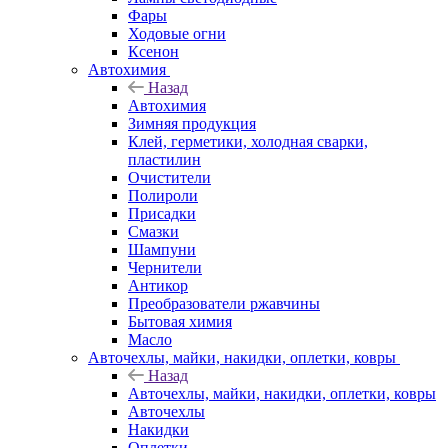
Фары
Ходовые огни
Ксенон
Автохимия
Назад
Автохимия
Зимняя продукция
Клей, герметики, холодная сварки,
пластилин
Очистители
Полироли
Присадки
Смазки
Шампуни
Чернители
Антикор
Преобразователи ржавчины
Бытовая химия
Масло
Авточехлы, майки, накидки, оплетки, ковры
Назад
Авточехлы, майки, накидки, оплетки, ковры
Авточехлы
Накидки
Оплетки