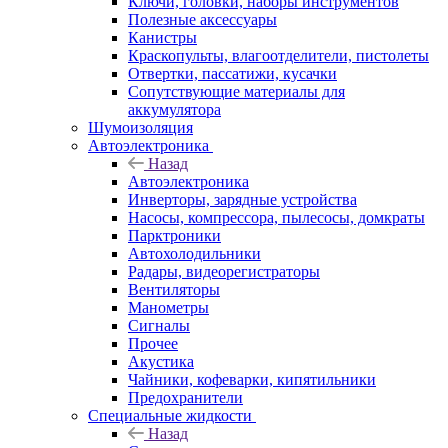
Ключи, головки, наборы инструментов
Полезные аксессуары
Канистры
Краскопульты, влагоотделители, пистолеты
Отвертки, пассатижи, кусачки
Сопутствующие материалы для
аккумулятора
Шумоизоляция
Автоэлектроника
Назад
Автоэлектроника
Инверторы, зарядные устройства
Насосы, компрессора, пылесосы, домкраты
Парктроники
Автохолодильники
Радары, видеорегистраторы
Вентиляторы
Манометры
Сигналы
Прочее
Акустика
Чайники, кофеварки, кипятильники
Предохранители
Специальные жидкости
Назад