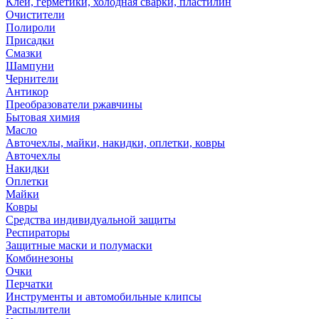
Клей, герметики, холодная сварки, пластилин
Очистители
Полироли
Присадки
Смазки
Шампуни
Чернители
Антикор
Преобразователи ржавчины
Бытовая химия
Масло
Авточехлы, майки, накидки, оплетки, ковры
Авточехлы
Накидки
Оплетки
Майки
Ковры
Средства индивидуальной защиты
Респираторы
Защитные маски и полумаски
Комбинезоны
Очки
Перчатки
Инструменты и автомобильные клипсы
Распылители