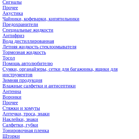
Сигналы
Прочее
Акустика
Чайники, кофеварки, кипятильники
Предохранители
Специальные жидкости
Антифриз
Вода дистиллированная
Летняя жидкость стеклоомывателя
Тормозная жидкость
Тосол
Помощь автолюбителю
Сумки, органайзеры, сетки для багажника, ящики для
инструментов
Зимняя продукция
Влажные салфетки и антисептики
Антенна
Воронки
Прочее
Стяжки и хомуты
Аптечки, троса, знаки
Наклейки, знаки
Салфетки, губки
Тонировочная пленка
Шторки