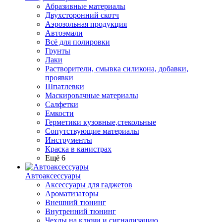
Абразивные материалы
Двухсторонний скотч
Аэрозольная продукция
Автоэмали
Всё для полировки
Грунты
Лаки
Растворители, смывка силикона, добавки,
проявки
Шпатлевки
Маскировачные материалы
Салфетки
Емкости
Герметики кузовные,стекольные
Сопутствующие материалы
Инструменты
Краска в канистрах
Ещё 6
Автоаксессуары
Аксессуары для гаджетов
Ароматизаторы
Внешний тюнинг
Внутренний тюнинг
Чехлы на ключи и сигнализацию