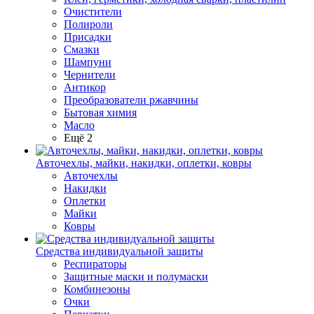
Очистители
Полироли
Присадки
Смазки
Шампуни
Чернители
Антикор
Преобразователи ржавчины
Бытовая химия
Масло
Ещё 2
Авточехлы, майки, накидки, оплетки, ковры
Авточехлы
Накидки
Оплетки
Майки
Ковры
Средства индивидуальной защиты
Респираторы
Защитные маски и полумаски
Комбинезоны
Очки