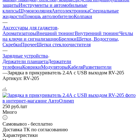
защиты
Инструменты и автомобильные
клипсы
Шумоизоляция
Автоэлектроника
Специальные
жидкости
Помощь автолюбителю
Колпаки
—
Аксессуары для гаджетов
Ароматизаторы
Внешний тюнинг
Внутренний тюнинг
Чехлы
на ключи и сигнализацию
Брелоки
Щетки, Водосгоны,
Скребки
Прочее
Щетки стеклоочистителя
—
Зарядные устройства
Держатели планшета
Держатели
телефона
Коврики
Модуляторы
Кабеля
Разветвители
—
Зарядка в прикуриватель 2.4А с USB выходом RV-205
Артикул:
RV-205
250
руб.
/шт
Много
Самовывоз - бесплатно
Доставка ТК по согласованию
Характеристики