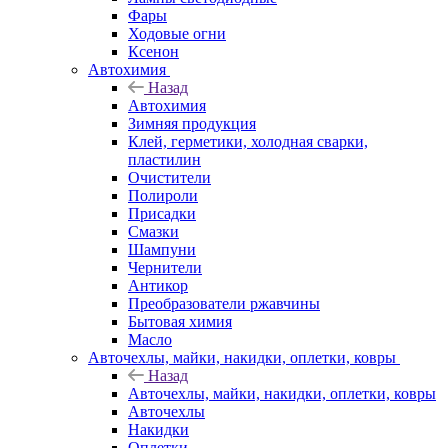
Фары
Ходовые огни
Ксенон
Автохимия
Назад
Автохимия
Зимняя продукция
Клей, герметики, холодная сварки,
пластилин
Очистители
Полироли
Присадки
Смазки
Шампуни
Чернители
Антикор
Преобразователи ржавчины
Бытовая химия
Масло
Авточехлы, майки, накидки, оплетки, ковры
Назад
Авточехлы, майки, накидки, оплетки, ковры
Авточехлы
Накидки
Оплетки