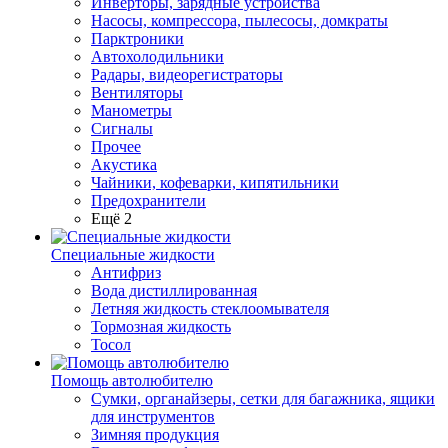
Инверторы, зарядные устройства
Насосы, компрессора, пылесосы, домкраты
Парктроники
Автохолодильники
Радары, видеорегистраторы
Вентиляторы
Манометры
Сигналы
Прочее
Акустика
Чайники, кофеварки, кипятильники
Предохранители
Ещё 2
Специальные жидкости
Антифриз
Вода дистиллированная
Летняя жидкость стеклоомывателя
Тормозная жидкость
Тосол
Помощь автолюбителю
Сумки, органайзеры, сетки для багажника, ящики
для инструментов
Зимняя продукция