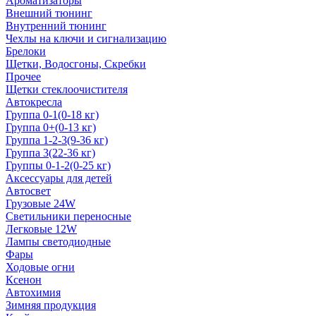
Ароматизаторы
Внешний тюнинг
Внутренний тюнинг
Чехлы на ключи и сигнализацию
Брелоки
Щетки, Водосгоны, Скребки
Прочее
Щетки стеклоочистителя
Автокресла
Группа 0-1(0-18 кг)
Группа 0+(0-13 кг)
Группа 1-2-3(9-36 кг)
Группа 3(22-36 кг)
Группы 0-1-2(0-25 кг)
Аксессуары для детей
Автосвет
Грузовые 24W
Светильники переносные
Легковые 12W
Лампы светодиодные
Фары
Ходовые огни
Ксенон
Автохимия
Зимняя продукция