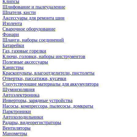
Клипсы
Шлифование и пылеудаление
Шпателя, кисти
Аксессуары для ремонта шин
Изолента
Сварочное оборудование
Фонари
Шланги, наборы соединений
Батарейки
Газ, газовые горелки
Ключи, головки, наборы инструментов
Полезные аксессуары
Канистры
Краскопульты, влагоотделители, пистолеты
Отвертки, пассатижи, кусачки
Сопутствующие материалы для аккумулятора
Шумоизоляция
Автоэлектроника
Инверторы, зарядные устройства
Насосы, компрессора, пылесосы, домкраты
Парктроники
Автохолодильники
Радары, видеорегистраторы
Вентиляторы
Манометры