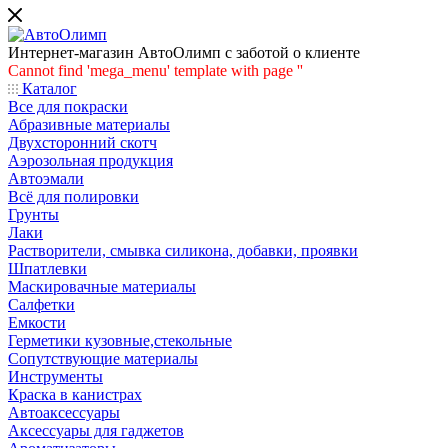
Интернет-магазин АвтоОлимп с заботой о клиенте
Cannot find 'mega_menu' template with page ''
Каталог
Все для покраски
Абразивные материалы
Двухсторонний скотч
Аэрозольная продукция
Автоэмали
Всё для полировки
Грунты
Лаки
Растворители, смывка силикона, добавки, проявки
Шпатлевки
Маскировачные материалы
Салфетки
Емкости
Герметики кузовные,стекольные
Сопутствующие материалы
Инструменты
Краска в канистрах
Автоаксессуары
Аксессуары для гаджетов