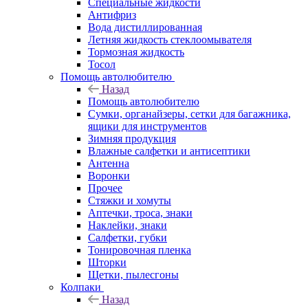
Специальные жидкости
Антифриз
Вода дистиллированная
Летняя жидкость стеклоомывателя
Тормозная жидкость
Тосол
Помощь автолюбителю
Назад
Помощь автолюбителю
Сумки, органайзеры, сетки для багажника,
ящики для инструментов
Зимняя продукция
Влажные салфетки и антисептики
Антенна
Воронки
Прочее
Стяжки и хомуты
Аптечки, троса, знаки
Наклейки, знаки
Салфетки, губки
Тонировочная пленка
Шторки
Щетки, пылесгоны
Колпаки
Назад