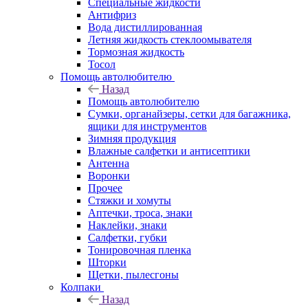
Специальные жидкости
Антифриз
Вода дистиллированная
Летняя жидкость стеклоомывателя
Тормозная жидкость
Тосол
Помощь автолюбителю
Назад
Помощь автолюбителю
Сумки, органайзеры, сетки для багажника,
ящики для инструментов
Зимняя продукция
Влажные салфетки и антисептики
Антенна
Воронки
Прочее
Стяжки и хомуты
Аптечки, троса, знаки
Наклейки, знаки
Салфетки, губки
Тонировочная пленка
Шторки
Щетки, пылесгоны
Колпаки
Назад