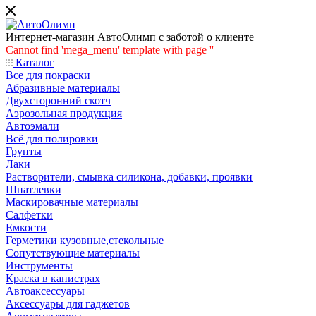
Интернет-магазин АвтоОлимп с заботой о клиенте
Cannot find 'mega_menu' template with page ''
Каталог
Все для покраски
Абразивные материалы
Двухсторонний скотч
Аэрозольная продукция
Автоэмали
Всё для полировки
Грунты
Лаки
Растворители, смывка силикона, добавки, проявки
Шпатлевки
Маскировачные материалы
Салфетки
Емкости
Герметики кузовные,стекольные
Сопутствующие материалы
Инструменты
Краска в канистрах
Автоаксессуары
Аксессуары для гаджетов