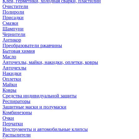
Клей, герметики, холодная сварки, пластилин
Очистители
Полироли
Присадки
Смазки
Шампуни
Чернители
Антикор
Преобразователи ржавчины
Бытовая химия
Масло
Авточехлы, майки, накидки, оплетки, ковры
Авточехлы
Накидки
Оплетки
Майки
Ковры
Средства индивидуальной защиты
Респираторы
Защитные маски и полумаски
Комбинезоны
Очки
Перчатки
Инструменты и автомобильные клипсы
Распылители