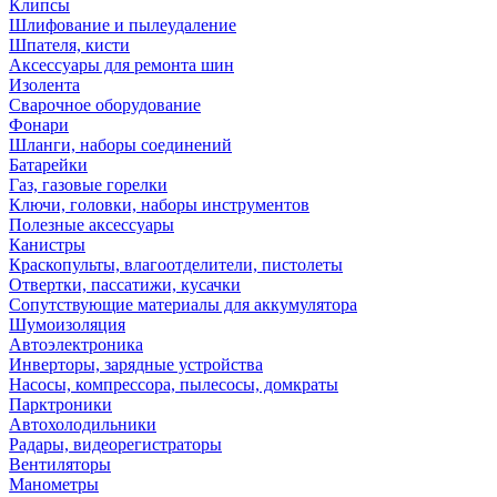
Клипсы
Шлифование и пылеудаление
Шпателя, кисти
Аксессуары для ремонта шин
Изолента
Сварочное оборудование
Фонари
Шланги, наборы соединений
Батарейки
Газ, газовые горелки
Ключи, головки, наборы инструментов
Полезные аксессуары
Канистры
Краскопульты, влагоотделители, пистолеты
Отвертки, пассатижи, кусачки
Сопутствующие материалы для аккумулятора
Шумоизоляция
Автоэлектроника
Инверторы, зарядные устройства
Насосы, компрессора, пылесосы, домкраты
Парктроники
Автохолодильники
Радары, видеорегистраторы
Вентиляторы
Манометры