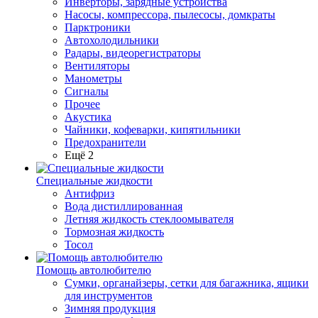
Инверторы, зарядные устройства
Насосы, компрессора, пылесосы, домкраты
Парктроники
Автохолодильники
Радары, видеорегистраторы
Вентиляторы
Манометры
Сигналы
Прочее
Акустика
Чайники, кофеварки, кипятильники
Предохранители
Ещё 2
Специальные жидкости
Антифриз
Вода дистиллированная
Летняя жидкость стеклоомывателя
Тормозная жидкость
Тосол
Помощь автолюбителю
Сумки, органайзеры, сетки для багажника, ящики
для инструментов
Зимняя продукция