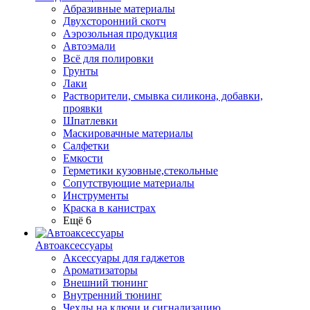
Абразивные материалы
Двухсторонний скотч
Аэрозольная продукция
Автоэмали
Всё для полировки
Грунты
Лаки
Растворители, смывка силикона, добавки,
проявки
Шпатлевки
Маскировачные материалы
Салфетки
Емкости
Герметики кузовные,стекольные
Сопутствующие материалы
Инструменты
Краска в канистрах
Ещё 6
Автоаксессуары
Аксессуары для гаджетов
Ароматизаторы
Внешний тюнинг
Внутренний тюнинг
Чехлы на ключи и сигнализацию