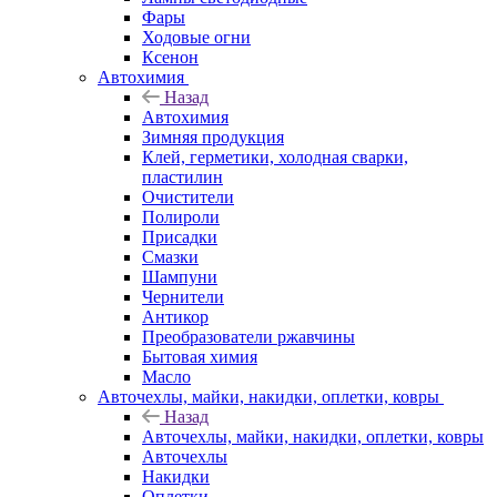
Фары
Ходовые огни
Ксенон
Автохимия
Назад
Автохимия
Зимняя продукция
Клей, герметики, холодная сварки,
пластилин
Очистители
Полироли
Присадки
Смазки
Шампуни
Чернители
Антикор
Преобразователи ржавчины
Бытовая химия
Масло
Авточехлы, майки, накидки, оплетки, ковры
Назад
Авточехлы, майки, накидки, оплетки, ковры
Авточехлы
Накидки
Оплетки