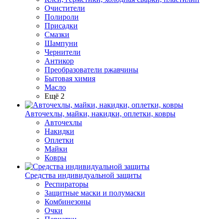
Очистители
Полироли
Присадки
Смазки
Шампуни
Чернители
Антикор
Преобразователи ржавчины
Бытовая химия
Масло
Ещё 2
Авточехлы, майки, накидки, оплетки, ковры
Авточехлы
Накидки
Оплетки
Майки
Ковры
Средства индивидуальной защиты
Респираторы
Защитные маски и полумаски
Комбинезоны
Очки