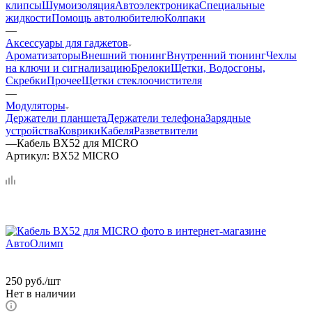
клипсы
Шумоизоляция
Автоэлектроника
Специальные
жидкости
Помощь автолюбителю
Колпаки
—
Аксессуары для гаджетов
Ароматизаторы
Внешний тюнинг
Внутренний тюнинг
Чехлы
на ключи и сигнализацию
Брелоки
Щетки, Водосгоны,
Скребки
Прочее
Щетки стеклоочистителя
—
Модуляторы
Держатели планшета
Держатели телефона
Зарядные
устройства
Коврики
Кабеля
Разветвители
—
Кабель BX52 для MICRO
Артикул:
BX52 MICRO
250
руб.
/шт
Нет в наличии