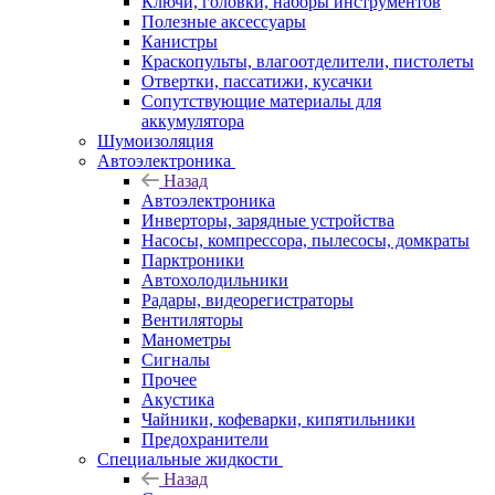
Ключи, головки, наборы инструментов
Полезные аксессуары
Канистры
Краскопульты, влагоотделители, пистолеты
Отвертки, пассатижи, кусачки
Сопутствующие материалы для
аккумулятора
Шумоизоляция
Автоэлектроника
Назад
Автоэлектроника
Инверторы, зарядные устройства
Насосы, компрессора, пылесосы, домкраты
Парктроники
Автохолодильники
Радары, видеорегистраторы
Вентиляторы
Манометры
Сигналы
Прочее
Акустика
Чайники, кофеварки, кипятильники
Предохранители
Специальные жидкости
Назад