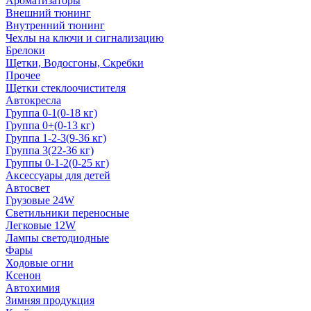
Ароматизаторы
Внешний тюнинг
Внутренний тюнинг
Чехлы на ключи и сигнализацию
Брелоки
Щетки, Водосгоны, Скребки
Прочее
Щетки стеклоочистителя
Автокресла
Группа 0-1(0-18 кг)
Группа 0+(0-13 кг)
Группа 1-2-3(9-36 кг)
Группа 3(22-36 кг)
Группы 0-1-2(0-25 кг)
Аксессуары для детей
Автосвет
Грузовые 24W
Светильники переносные
Легковые 12W
Лампы светодиодные
Фары
Ходовые огни
Ксенон
Автохимия
Зимняя продукция