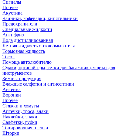
Сигналы
Прочее
Акустика
Чайники, кофеварки, кипятильники
Предохранители
Специальные жидкости
Антифриз
Вода дистиллированная
Летняя жидкость стеклоомывателя
Тормозная жидкость
Тосол
Помощь автолюбителю
Сумки, органайзеры, сетки для багажника, ящики для
инструментов
Зимняя продукция
Влажные салфетки и антисептики
Антенна
Воронки
Прочее
Стяжки и хомуты
Аптечки, троса, знаки
Наклейки, знаки
Салфетки, губки
Тонировочная пленка
Шторки