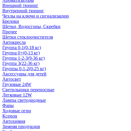
Ароматизаторы
Внешний тюнинг
Внутренний тюнинг
Чехлы на ключи и сигнализацию
Брелоки
Щетки, Водосгоны, Скребки
Прочее
Щетки стеклоочистителя
Автокресла
Группа 0-1(0-18 кг)
Группа 0+(0-13 кг)
Группа 1-2-3(9-36 кг)
Группа 3(22-36 кг)
Группы 0-1-2(0-25 кг)
Аксессуары для детей
Автосвет
Грузовые 24W
Светильники переносные
Легковые 12W
Лампы светодиодные
Фары
Ходовые огни
Ксенон
Автохимия
Зимняя продукция