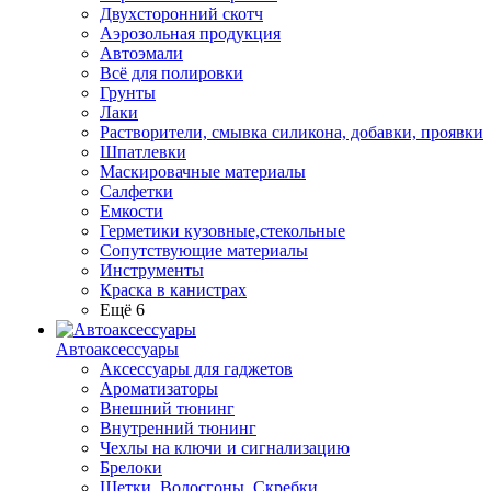
Двухсторонний скотч
Аэрозольная продукция
Автоэмали
Всё для полировки
Грунты
Лаки
Растворители, смывка силикона, добавки, проявки
Шпатлевки
Маскировачные материалы
Салфетки
Емкости
Герметики кузовные,стекольные
Сопутствующие материалы
Инструменты
Краска в канистрах
Ещё 6
Автоаксессуары
Аксессуары для гаджетов
Ароматизаторы
Внешний тюнинг
Внутренний тюнинг
Чехлы на ключи и сигнализацию
Брелоки
Щетки, Водосгоны, Скребки