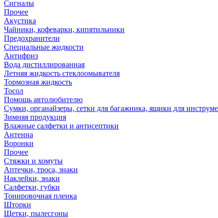
Сигналы
Прочее
Акустика
Чайники, кофеварки, кипятильники
Предохранители
Специальные жидкости
Антифриз
Вода дистиллированная
Летняя жидкость стеклоомывателя
Тормозная жидкость
Тосол
Помощь автолюбителю
Сумки, органайзеры, сетки для багажника, ящики для инструм
Зимняя продукция
Влажные салфетки и антисептики
Антенна
Воронки
Прочее
Стяжки и хомуты
Аптечки, троса, знаки
Наклейки, знаки
Салфетки, губки
Тонировочная пленка
Шторки
Щетки, пылесгоны