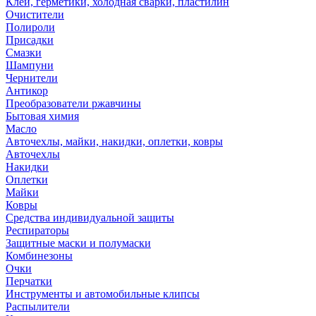
Клей, герметики, холодная сварки, пластилин
Очистители
Полироли
Присадки
Смазки
Шампуни
Чернители
Антикор
Преобразователи ржавчины
Бытовая химия
Масло
Авточехлы, майки, накидки, оплетки, ковры
Авточехлы
Накидки
Оплетки
Майки
Ковры
Средства индивидуальной защиты
Респираторы
Защитные маски и полумаски
Комбинезоны
Очки
Перчатки
Инструменты и автомобильные клипсы
Распылители