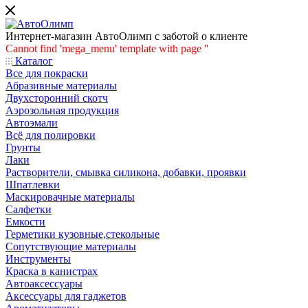
Интернет-магазин АвтоОлимп с заботой о клиенте
Cannot find 'mega_menu' template with page ''
Каталог
Все для покраски
Абразивные материалы
Двухсторонний скотч
Аэрозольная продукция
Автоэмали
Всё для полировки
Грунты
Лаки
Растворители, смывка силикона, добавки, проявки
Шпатлевки
Маскировачные материалы
Салфетки
Емкости
Герметики кузовные,стекольные
Сопутствующие материалы
Инструменты
Краска в канистрах
Автоаксессуары
Аксессуары для гаджетов