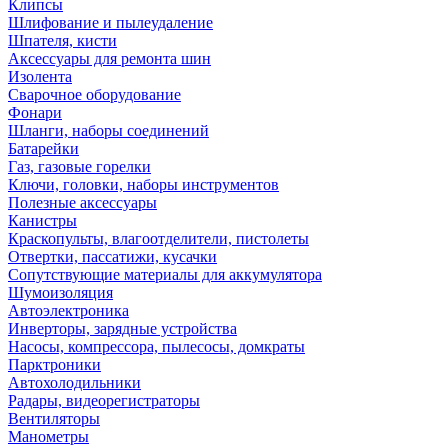
Клипсы
Шлифование и пылеудаление
Шпателя, кисти
Аксессуары для ремонта шин
Изолента
Сварочное оборудование
Фонари
Шланги, наборы соединений
Батарейки
Газ, газовые горелки
Ключи, головки, наборы инструментов
Полезные аксессуары
Канистры
Краскопульты, влагоотделители, пистолеты
Отвертки, пассатижи, кусачки
Сопутствующие материалы для аккумулятора
Шумоизоляция
Автоэлектроника
Инверторы, зарядные устройства
Насосы, компрессора, пылесосы, домкраты
Парктроники
Автохолодильники
Радары, видеорегистраторы
Вентиляторы
Манометры