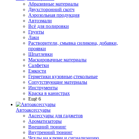
Абразивные материалы
Двухсторонний скотч
Аэрозольная продукция
Автоэмали
Всё для полировки
Грунты
Лаки
Растворители, смывка силикона, добавки,
проявки
Шпатлевки
Маскировачные материалы
Салфетки
Емкости
Герметики кузовные,стекольные
Сопутствующие материалы
Инструменты
Краска в канистрах
Ещё 6
Автоаксессуары
Аксессуары для гаджетов
Ароматизаторы
Внешний тюнинг
Внутренний тюнинг
Чехлы на ключи и сигнализацию