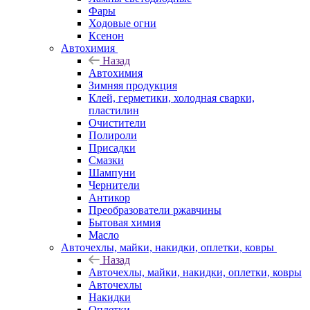
Фары
Ходовые огни
Ксенон
Автохимия
Назад
Автохимия
Зимняя продукция
Клей, герметики, холодная сварки,
пластилин
Очистители
Полироли
Присадки
Смазки
Шампуни
Чернители
Антикор
Преобразователи ржавчины
Бытовая химия
Масло
Авточехлы, майки, накидки, оплетки, ковры
Назад
Авточехлы, майки, накидки, оплетки, ковры
Авточехлы
Накидки
Оплетки