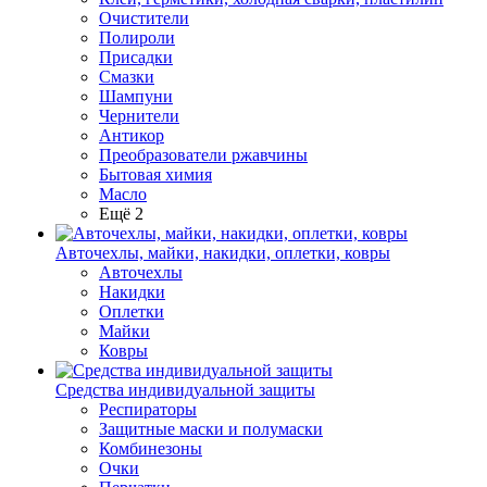
Очистители
Полироли
Присадки
Смазки
Шампуни
Чернители
Антикор
Преобразователи ржавчины
Бытовая химия
Масло
Ещё 2
Авточехлы, майки, накидки, оплетки, ковры
Авточехлы
Накидки
Оплетки
Майки
Ковры
Средства индивидуальной защиты
Респираторы
Защитные маски и полумаски
Комбинезоны
Очки