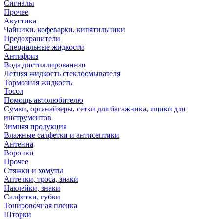
Сигналы
Прочее
Акустика
Чайники, кофеварки, кипятильники
Предохранители
Специальные жидкости
Антифриз
Вода дистиллированная
Летняя жидкость стеклоомывателя
Тормозная жидкость
Тосол
Помощь автолюбителю
Сумки, органайзеры, сетки для багажника, ящики для
инструментов
Зимняя продукция
Влажные салфетки и антисептики
Антенна
Воронки
Прочее
Стяжки и хомуты
Аптечки, троса, знаки
Наклейки, знаки
Салфетки, губки
Тонировочная пленка
Шторки