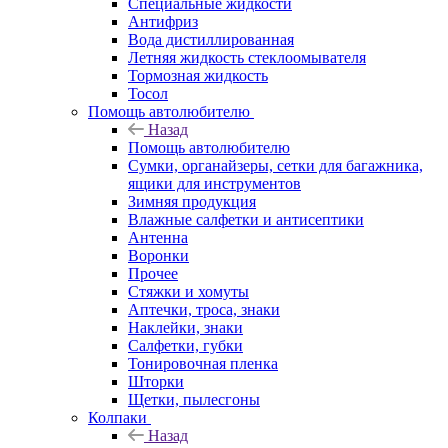
Специальные жидкости
Антифриз
Вода дистиллированная
Летняя жидкость стеклоомывателя
Тормозная жидкость
Тосол
Помощь автолюбителю
Назад
Помощь автолюбителю
Сумки, органайзеры, сетки для багажника,
ящики для инструментов
Зимняя продукция
Влажные салфетки и антисептики
Антенна
Воронки
Прочее
Стяжки и хомуты
Аптечки, троса, знаки
Наклейки, знаки
Салфетки, губки
Тонировочная пленка
Шторки
Щетки, пылесгоны
Колпаки
Назад