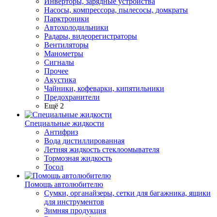
Инверторы, зарядные устройства
Насосы, компрессора, пылесосы, домкраты
Парктроники
Автохолодильники
Радары, видеорегистраторы
Вентиляторы
Манометры
Сигналы
Прочее
Акустика
Чайники, кофеварки, кипятильники
Предохранители
Ещё 2
Специальные жидкости
Антифриз
Вода дистиллированная
Летняя жидкость стеклоомывателя
Тормозная жидкость
Тосол
Помощь автолюбителю
Сумки, органайзеры, сетки для багажника, ящики
для инструментов
Зимняя продукция