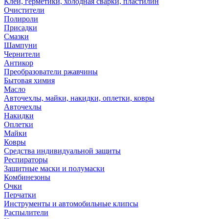
Клей, герметики, холодная сварки, пластилин
Очистители
Полироли
Присадки
Смазки
Шампуни
Чернители
Антикор
Преобразователи ржавчины
Бытовая химия
Масло
Авточехлы, майки, накидки, оплетки, ковры
Авточехлы
Накидки
Оплетки
Майки
Ковры
Средства индивидуальной защиты
Респираторы
Защитные маски и полумаски
Комбинезоны
Очки
Перчатки
Инструменты и автомобильные клипсы
Распылители