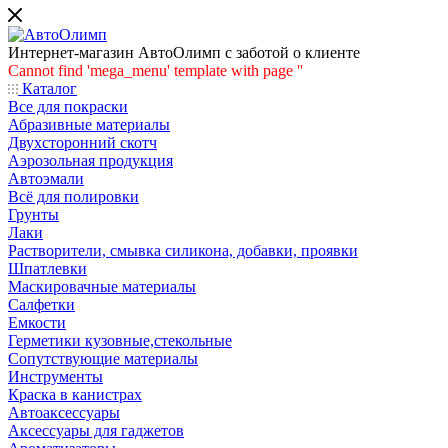
Интернет-магазин АвтоОлимп с заботой о клиенте
Cannot find 'mega_menu' template with page ''
Каталог
Все для покраски
Абразивные материалы
Двухсторонний скотч
Аэрозольная продукция
Автоэмали
Всё для полировки
Грунты
Лаки
Растворители, смывка силикона, добавки, проявки
Шпатлевки
Маскировачные материалы
Салфетки
Емкости
Герметики кузовные,стекольные
Сопутствующие материалы
Инструменты
Краска в канистрах
Автоаксессуары
Аксессуары для гаджетов