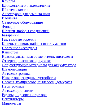
Клипсы
Шлифование и пылеудаление
Шпателя, кисти
Аксессуары для ремонта шин
Изолента
Сварочное оборудование
Фонари
Шланги, наборы соединений
Батарейки
Газ, газовые горелки
Ключи, головки, наборы инструментов
Полезные аксессуары
Канистры
Краскопульты, влагоотделители, пистолеты
Отвертки, пассатижи, кусачки
Сопутствующие материалы для аккумулятора
Шумоизоляция
Автоэлектроника
Инверторы, зарядные устройства
Насосы, компрессора, пылесосы, домкраты
Парктроники
Автохолодильники
Радары, видеорегистраторы
Вентиляторы
Манометры