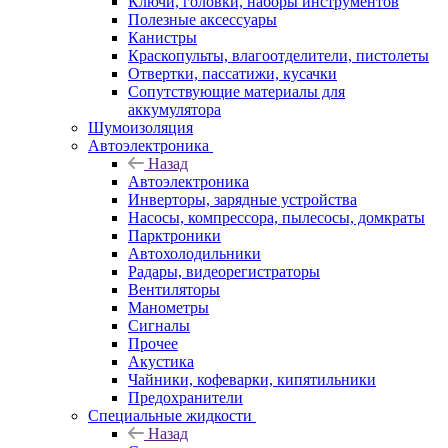
Ключи, головки, наборы инструментов
Полезные аксессуары
Канистры
Краскопульты, влагоотделители, пистолеты
Отвертки, пассатижи, кусачки
Сопутствующие материалы для
аккумулятора
Шумоизоляция
Автоэлектроника
Назад
Автоэлектроника
Инверторы, зарядные устройства
Насосы, компрессора, пылесосы, домкраты
Парктроники
Автохолодильники
Радары, видеорегистраторы
Вентиляторы
Манометры
Сигналы
Прочее
Акустика
Чайники, кофеварки, кипятильники
Предохранители
Специальные жидкости
Назад