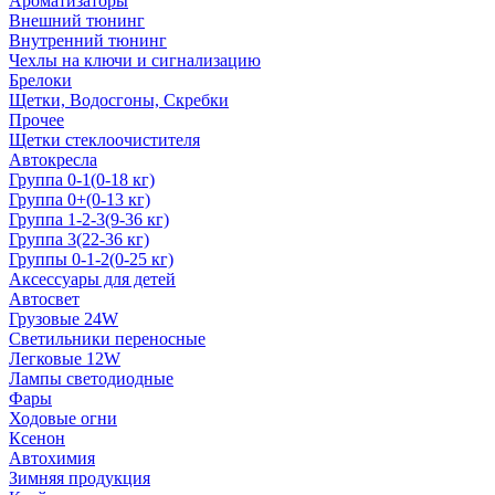
Ароматизаторы
Внешний тюнинг
Внутренний тюнинг
Чехлы на ключи и сигнализацию
Брелоки
Щетки, Водосгоны, Скребки
Прочее
Щетки стеклоочистителя
Автокресла
Группа 0-1(0-18 кг)
Группа 0+(0-13 кг)
Группа 1-2-3(9-36 кг)
Группа 3(22-36 кг)
Группы 0-1-2(0-25 кг)
Аксессуары для детей
Автосвет
Грузовые 24W
Светильники переносные
Легковые 12W
Лампы светодиодные
Фары
Ходовые огни
Ксенон
Автохимия
Зимняя продукция