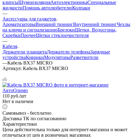
клипсы
Шумоизоляция
Автоэлектроника
Специальные
жидкости
Помощь автолюбителю
Колпаки
—
Аксессуары для гаджетов
Ароматизаторы
Внешний тюнинг
Внутренний тюнинг
Чехлы
на ключи и сигнализацию
Брелоки
Щетки, Водосгоны,
Скребки
Прочее
Щетки стеклоочистителя
—
Кабеля
Держатели планшета
Держатели телефона
Зарядные
устройства
Коврики
Модуляторы
Разветвители
—
Кабель BX37 MICRO
Артикул:
Кабель BX37 MICRO
110
руб.
/шт
Нет в наличии
Самовывоз - бесплатно
Доставка ТК по согласованию
Характеристики
Цена действительна только для интернет-магазина и может
отличаться от цен в розничных магазинах