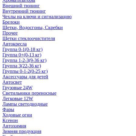
Ароматизаторы
Внешний тюнинг
Внутренний тюнинг
Чехлы на ключи и сигнализацию
Брелоки
Щетки, Водосгоны, Скребки
Прочее
Щетки стеклоочистителя
Автокресла
Группа 0-1(0-18 кг)
Группа 0+(0-13 кг)
Группа 1-2-3(9-36 кг)
Группа 3(22-36 кг)
Группы 0-1-2(0-25 кг)
Аксессуары для детей
Автосвет
Грузовые 24W
Светильники переносные
Легковые 12W
Лампы светодиодные
Фары
Ходовые огни
Ксенон
Автохимия
Зимняя продукция