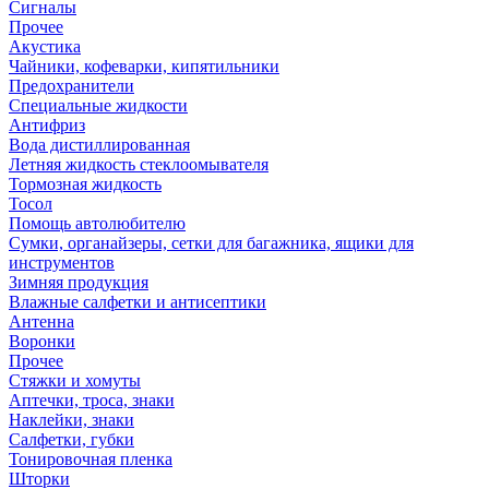
Сигналы
Прочее
Акустика
Чайники, кофеварки, кипятильники
Предохранители
Специальные жидкости
Антифриз
Вода дистиллированная
Летняя жидкость стеклоомывателя
Тормозная жидкость
Тосол
Помощь автолюбителю
Сумки, органайзеры, сетки для багажника, ящики для
инструментов
Зимняя продукция
Влажные салфетки и антисептики
Антенна
Воронки
Прочее
Стяжки и хомуты
Аптечки, троса, знаки
Наклейки, знаки
Салфетки, губки
Тонировочная пленка
Шторки