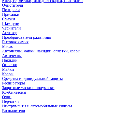
Клей, герметики, холодная сварки, пластилин
Очистители
Полироли
Присадки
Смазки
Шампуни
Чернители
Антикор
Преобразователи ржавчины
Бытовая химия
Масло
Авточехлы, майки, накидки, оплетки, ковры
Авточехлы
Накидки
Оплетки
Майки
Ковры
Средства индивидуальной защиты
Респираторы
Защитные маски и полумаски
Комбинезоны
Очки
Перчатки
Инструменты и автомобильные клипсы
Распылители