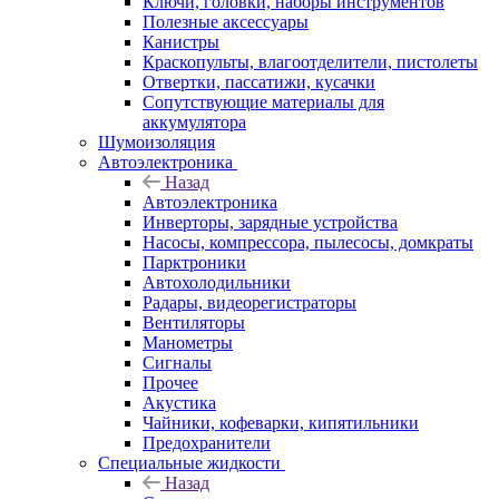
Ключи, головки, наборы инструментов
Полезные аксессуары
Канистры
Краскопульты, влагоотделители, пистолеты
Отвертки, пассатижи, кусачки
Сопутствующие материалы для
аккумулятора
Шумоизоляция
Автоэлектроника
Назад
Автоэлектроника
Инверторы, зарядные устройства
Насосы, компрессора, пылесосы, домкраты
Парктроники
Автохолодильники
Радары, видеорегистраторы
Вентиляторы
Манометры
Сигналы
Прочее
Акустика
Чайники, кофеварки, кипятильники
Предохранители
Специальные жидкости
Назад