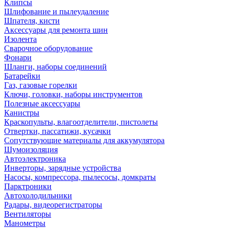
Клипсы
Шлифование и пылеудаление
Шпателя, кисти
Аксессуары для ремонта шин
Изолента
Сварочное оборудование
Фонари
Шланги, наборы соединений
Батарейки
Газ, газовые горелки
Ключи, головки, наборы инструментов
Полезные аксессуары
Канистры
Краскопульты, влагоотделители, пистолеты
Отвертки, пассатижи, кусачки
Сопутствующие материалы для аккумулятора
Шумоизоляция
Автоэлектроника
Инверторы, зарядные устройства
Насосы, компрессора, пылесосы, домкраты
Парктроники
Автохолодильники
Радары, видеорегистраторы
Вентиляторы
Манометры