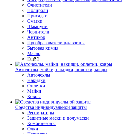
Очистители
Полироли
Присадки
Смазки
Шампуни
Чернители
Антикор
Преобразователи ржавчины
Бытовая химия
Масло
Ещё 2
Авточехлы, майки, накидки, оплетки, ковры
Авточехлы
Накидки
Оплетки
Майки
Ковры
Средства индивидуальной защиты
Респираторы
Защитные маски и полумаски
Комбинезоны
Очки