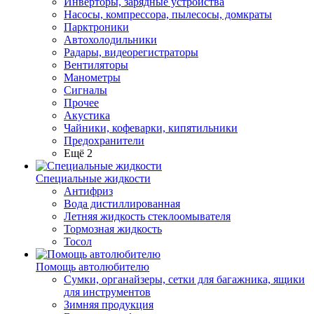
Инверторы, зарядные устройства
Насосы, компрессора, пылесосы, домкраты
Парктроники
Автохолодильники
Радары, видеорегистраторы
Вентиляторы
Манометры
Сигналы
Прочее
Акустика
Чайники, кофеварки, кипятильники
Предохранители
Ещё 2
Специальные жидкости
Антифриз
Вода дистиллированная
Летняя жидкость стеклоомывателя
Тормозная жидкость
Тосол
Помощь автолюбителю
Сумки, органайзеры, сетки для багажника, ящики
для инструментов
Зимняя продукция