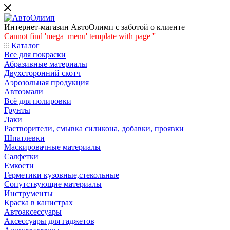
Интернет-магазин АвтоОлимп с заботой о клиенте
Cannot find 'mega_menu' template with page ''
Каталог
Все для покраски
Абразивные материалы
Двухсторонний скотч
Аэрозольная продукция
Автоэмали
Всё для полировки
Грунты
Лаки
Растворители, смывка силикона, добавки, проявки
Шпатлевки
Маскировачные материалы
Салфетки
Емкости
Герметики кузовные,стекольные
Сопутствующие материалы
Инструменты
Краска в канистрах
Автоаксессуары
Аксессуары для гаджетов