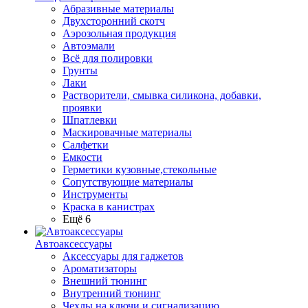
Абразивные материалы
Двухсторонний скотч
Аэрозольная продукция
Автоэмали
Всё для полировки
Грунты
Лаки
Растворители, смывка силикона, добавки,
проявки
Шпатлевки
Маскировачные материалы
Салфетки
Емкости
Герметики кузовные,стекольные
Сопутствующие материалы
Инструменты
Краска в канистрах
Ещё 6
Автоаксессуары
Аксессуары для гаджетов
Ароматизаторы
Внешний тюнинг
Внутренний тюнинг
Чехлы на ключи и сигнализацию