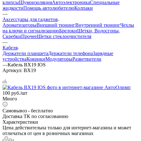
клипсы
Шумоизоляция
Автоэлектроника
Специальные
жидкости
Помощь автолюбителю
Колпаки
—
Аксессуары для гаджетов
Ароматизаторы
Внешний тюнинг
Внутренний тюнинг
Чехлы
на ключи и сигнализацию
Брелоки
Щетки, Водосгоны,
Скребки
Прочее
Щетки стеклоочистителя
—
Кабеля
Держатели планшета
Держатели телефона
Зарядные
устройства
Коврики
Модуляторы
Разветвители
—
Кабель BX19 IOS
Артикул:
BX19
100
руб.
/шт
Много
Самовывоз - бесплатно
Доставка ТК по согласованию
Характеристики
Цена действительна только для интернет-магазина и может
отличаться от цен в розничных магазинах