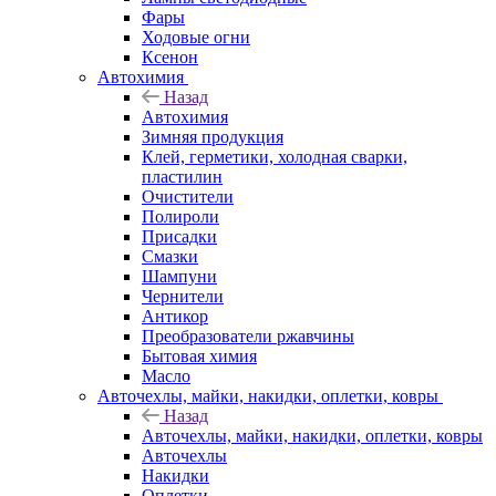
Фары
Ходовые огни
Ксенон
Автохимия
Назад
Автохимия
Зимняя продукция
Клей, герметики, холодная сварки,
пластилин
Очистители
Полироли
Присадки
Смазки
Шампуни
Чернители
Антикор
Преобразователи ржавчины
Бытовая химия
Масло
Авточехлы, майки, накидки, оплетки, ковры
Назад
Авточехлы, майки, накидки, оплетки, ковры
Авточехлы
Накидки
Оплетки