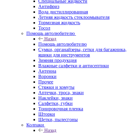
Специальные жидкости
Антифриз
Вода дистиллированная
Летняя жидкость стеклоомывателя
Тормозная жидкость
Тосол
Помощь автолюбителю
Назад
Помощь автолюбителю
Сумки, органайзеры, сетки для багажника,
ящики для инструментов
Зимняя продукция
Влажные салфетки и антисептики
Антенна
Воронки
Прочее
Стяжки и хомуты
Аптечки, троса, знаки
Наклейки, знаки
Салфетки, губки
Тонировочная пленка
Шторки
Щетки, пылесгоны
Колпаки
Назад