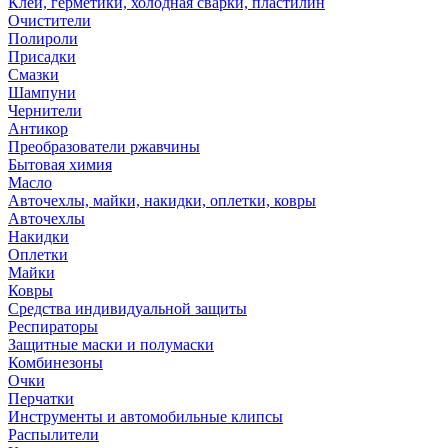
Клей, герметики, холодная сварки, пластилин
Очистители
Полироли
Присадки
Смазки
Шампуни
Чернители
Антикор
Преобразователи ржавчины
Бытовая химия
Масло
Авточехлы, майки, накидки, оплетки, ковры
Авточехлы
Накидки
Оплетки
Майки
Ковры
Средства индивидуальной защиты
Респираторы
Защитные маски и полумаски
Комбинезоны
Очки
Перчатки
Инструменты и автомобильные клипсы
Распылители