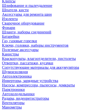
Клипсы
Шлифование и пылеудаление
Шпателя, кисти
Аксессуары для ремонта шин
Изолента
Сварочное оборудование
Фонари
Шланги, наборы соединений
Батарейки
Газ, газовые горелки
Ключи, головки, наборы инструментов
Полезные аксессуары
Канистры
Краскопульты, влагоотделители, пистолеты
Отвертки, пассатижи, кусачки
Сопутствующие материалы для аккумулятора
Шумоизоляция
Автоэлектроника
Инверторы, зарядные устройства
Насосы, компрессора, пылесосы, домкраты
Парктроники
Автохолодильники
Радары, видеорегистраторы
Вентиляторы
Манометры