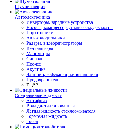
Шумоизоляция
Автоэлектроника
Инверторы, зарядные устройства
Насосы, компрессора, пылесосы, домкраты
Парктроники
Автохолодильники
Радары, видеорегистраторы
Вентиляторы
Манометры
Сигналы
Прочее
Акустика
Чайники, кофеварки, кипятильники
Предохранители
Ещё 2
Специальные жидкости
Антифриз
Вода дистиллированная
Летняя жидкость стеклоомывателя
Тормозная жидкость
Тосол