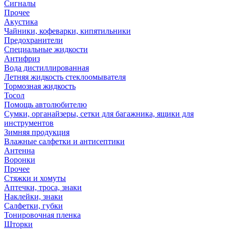
Сигналы
Прочее
Акустика
Чайники, кофеварки, кипятильники
Предохранители
Специальные жидкости
Антифриз
Вода дистиллированная
Летняя жидкость стеклоомывателя
Тормозная жидкость
Тосол
Помощь автолюбителю
Сумки, органайзеры, сетки для багажника, ящики для
инструментов
Зимняя продукция
Влажные салфетки и антисептики
Антенна
Воронки
Прочее
Стяжки и хомуты
Аптечки, троса, знаки
Наклейки, знаки
Салфетки, губки
Тонировочная пленка
Шторки