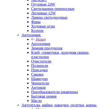
Грузовые 24W
Светильники переносные
Легковые 12W
Лампы светодиодные
Фары
Ходовые огни
Ксенон
Автохимия
Назад
Автохимия
Зимняя продукция
Клей, герметики, холодная сварки,
пластилин
Очистители
Полироли
Присадки
Смазки
Шампуни
Чернители
Антикор
Преобразователи ржавчины
Бытовая химия
Масло
Авточехлы, майки, накидки, оплетки, ковры