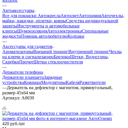
Каталог
—
Автоаксессуары
Все для покраски
Автокресла
Автосвет
Автохимия
Авточехлы,
майки, накидки, оплетки, ковры
Средства индивидуальной
защиты
Инструменты и автомобильные
клипсы
Шумоизоляция
Автоэлектроника
Специальные
жидкости
Помощь автолюбителю
Колпаки
—
Аксессуары для гаджетов
Ароматизаторы
Внешний тюнинг
Внутренний тюнинг
Чехлы
на ключи и сигнализацию
Брелоки
Щетки, Водосгоны,
Скребки
Прочее
Щетки стеклоочистителя
—
Держатели телефона
Держатели планшета
Зарядные
устройства
Коврики
Модуляторы
Кабеля
Разветвители
—
Держатель на дефлектор с магнитом, прямоугольный,
размер 45x64 мм
Артикул:
A0039
420
руб.
/шт