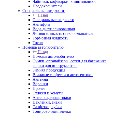
Чайники, кофеварки, кипятильники
Предохранители
Специальные жидкости
Назад
Специальные жидкости
Антифриз
Вода дистиллированная
Летняя жидкость стеклоомывателя
Тормозная жидкость
Тосол
Помощь автолюбителю
Назад
Помощь автолюбителю
Сумки, органайзеры, сетки для багажника,
ящики для инструментов
Зимняя продукция
Влажные салфетки и антисептики
Антенна
Воронки
Прочее
Стяжки и хомуты
Аптечки, троса, знаки
Наклейки, знаки
Салфетки, губки
Тонировочная пленка