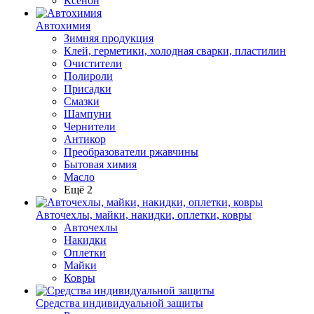
Ксенон
Автохимия
Зимняя продукция
Клей, герметики, холодная сварки, пластилин
Очистители
Полироли
Присадки
Смазки
Шампуни
Чернители
Антикор
Преобразователи ржавчины
Бытовая химия
Масло
Ещё 2
Авточехлы, майки, накидки, оплетки, ковры
Авточехлы
Накидки
Оплетки
Майки
Ковры
Средства индивидуальной защиты