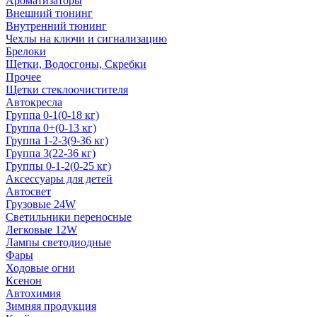
Ароматизаторы
Внешний тюнинг
Внутренний тюнинг
Чехлы на ключи и сигнализацию
Брелоки
Щетки, Водосгоны, Скребки
Прочее
Щетки стеклоочистителя
Автокресла
Группа 0-1(0-18 кг)
Группа 0+(0-13 кг)
Группа 1-2-3(9-36 кг)
Группа 3(22-36 кг)
Группы 0-1-2(0-25 кг)
Аксессуары для детей
Автосвет
Грузовые 24W
Светильники переносные
Легковые 12W
Лампы светодиодные
Фары
Ходовые огни
Ксенон
Автохимия
Зимняя продукция