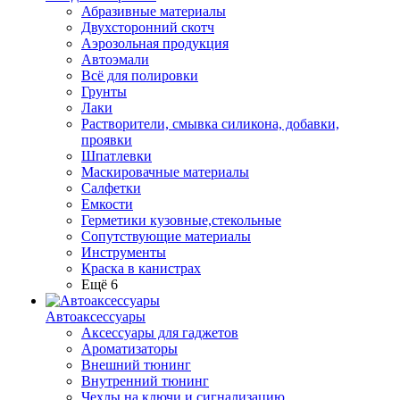
Абразивные материалы
Двухсторонний скотч
Аэрозольная продукция
Автоэмали
Всё для полировки
Грунты
Лаки
Растворители, смывка силикона, добавки,
проявки
Шпатлевки
Маскировачные материалы
Салфетки
Емкости
Герметики кузовные,стекольные
Сопутствующие материалы
Инструменты
Краска в канистрах
Ещё 6
Автоаксессуары
Аксессуары для гаджетов
Ароматизаторы
Внешний тюнинг
Внутренний тюнинг
Чехлы на ключи и сигнализацию