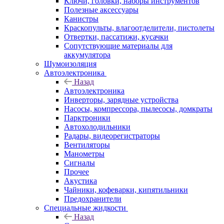
Ключи, головки, наборы инструментов
Полезные аксессуары
Канистры
Краскопульты, влагоотделители, пистолеты
Отвертки, пассатижи, кусачки
Сопутствующие материалы для
аккумулятора
Шумоизоляция
Автоэлектроника
Назад
Автоэлектроника
Инверторы, зарядные устройства
Насосы, компрессора, пылесосы, домкраты
Парктроники
Автохолодильники
Радары, видеорегистраторы
Вентиляторы
Манометры
Сигналы
Прочее
Акустика
Чайники, кофеварки, кипятильники
Предохранители
Специальные жидкости
Назад