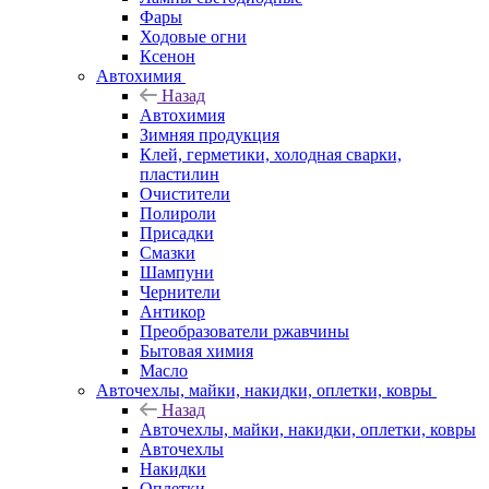
Фары
Ходовые огни
Ксенон
Автохимия
Назад
Автохимия
Зимняя продукция
Клей, герметики, холодная сварки,
пластилин
Очистители
Полироли
Присадки
Смазки
Шампуни
Чернители
Антикор
Преобразователи ржавчины
Бытовая химия
Масло
Авточехлы, майки, накидки, оплетки, ковры
Назад
Авточехлы, майки, накидки, оплетки, ковры
Авточехлы
Накидки
Оплетки