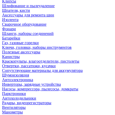
Клипсы
Шлифование и пылеудаление
Шпателя, кисти
Аксессуары для ремонта шин
Изолента
Сварочное оборудование
Фонари
Шланги, наборы соединений
Батарейки
Газ, газовые горелки
Ключи, головки, наборы инструментов
Полезные аксессуары
Канистры
Краскопульты, влагоотделители, пистолеты
Отвертки, пассатижи, кусачки
Сопутствующие материалы для аккумулятора
Шумоизоляция
Автоэлектроника
Инверторы, зарядные устройства
Насосы, компрессора, пылесосы, домкраты
Парктроники
Автохолодильники
Радары, видеорегистраторы
Вентиляторы
Манометры