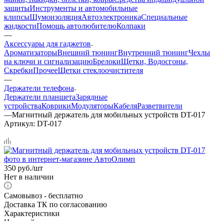
защиты
Инструменты и автомобильные
клипсы
Шумоизоляция
Автоэлектроника
Специальные
жидкости
Помощь автолюбителю
Колпаки
—
Аксессуары для гаджетов
Ароматизаторы
Внешний тюнинг
Внутренний тюнинг
Чехлы
на ключи и сигнализацию
Брелоки
Щетки, Водосгоны,
Скребки
Прочее
Щетки стеклоочистителя
—
Держатели телефона
Держатели планшета
Зарядные
устройства
Коврики
Модуляторы
Кабеля
Разветвители
—
Магнитный держатель для мобильных устройств DT-017
Артикул:
DT-017
350
руб.
/шт
Нет в наличии
Самовывоз - бесплатно
Доставка ТК по согласованию
Характеристики