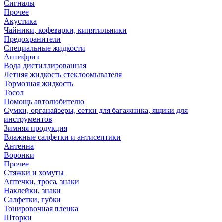
Сигналы
Прочее
Акустика
Чайники, кофеварки, кипятильники
Предохранители
Специальные жидкости
Антифриз
Вода дистиллированная
Летняя жидкость стеклоомывателя
Тормозная жидкость
Тосол
Помощь автолюбителю
Сумки, органайзеры, сетки для багажника, ящики для
инструментов
Зимняя продукция
Влажные салфетки и антисептики
Антенна
Воронки
Прочее
Стяжки и хомуты
Аптечки, троса, знаки
Наклейки, знаки
Салфетки, губки
Тонировочная пленка
Шторки