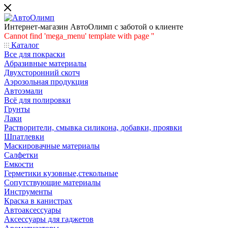
Интернет-магазин АвтоОлимп с заботой о клиенте
Cannot find 'mega_menu' template with page ''
Каталог
Все для покраски
Абразивные материалы
Двухсторонний скотч
Аэрозольная продукция
Автоэмали
Всё для полировки
Грунты
Лаки
Растворители, смывка силикона, добавки, проявки
Шпатлевки
Маскировачные материалы
Салфетки
Емкости
Герметики кузовные,стекольные
Сопутствующие материалы
Инструменты
Краска в канистрах
Автоаксессуары
Аксессуары для гаджетов