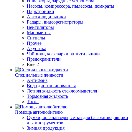
Инверторы, зарядные устройства
Насосы, компрессора, пылесосы, домкраты
Парктроники
Автохолодильники
Радары, видеорегистраторы
Вентиляторы
Манометры
Сигналы
Прочее
Акустика
Чайники, кофеварки, кипятильники
Предохранители
Ещё 2
Специальные жидкости
Антифриз
Вода дистиллированная
Летняя жидкость стеклоомывателя
Тормозная жидкость
Тосол
Помощь автолюбителю
Сумки, органайзеры, сетки для багажника, ящики
для инструментов
Зимняя продукция