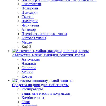
Очистители
Полироли
Присадки
Смазки
Шампуни
Чернители
Антикор
Преобразователи ржавчины
Бытовая химия
Масло
Ещё 2
Авточехлы, майки, накидки, оплетки, ковры
Авточехлы
Накидки
Оплетки
Майки
Ковры
Средства индивидуальной защиты
Респираторы
Защитные маски и полумаски
Комбинезоны
Очки