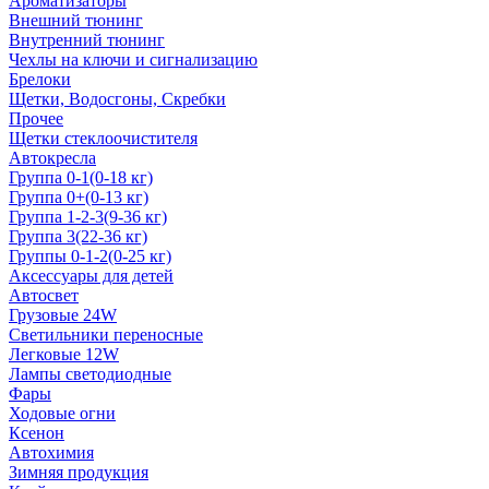
Ароматизаторы
Внешний тюнинг
Внутренний тюнинг
Чехлы на ключи и сигнализацию
Брелоки
Щетки, Водосгоны, Скребки
Прочее
Щетки стеклоочистителя
Автокресла
Группа 0-1(0-18 кг)
Группа 0+(0-13 кг)
Группа 1-2-3(9-36 кг)
Группа 3(22-36 кг)
Группы 0-1-2(0-25 кг)
Аксессуары для детей
Автосвет
Грузовые 24W
Светильники переносные
Легковые 12W
Лампы светодиодные
Фары
Ходовые огни
Ксенон
Автохимия
Зимняя продукция