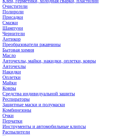
Клей, герметики, холодная сварки, пластилин
Очистители
Полироли
Присадки
Смазки
Шампуни
Чернители
Антикор
Преобразователи ржавчины
Бытовая химия
Масло
Авточехлы, майки, накидки, оплетки, ковры
Авточехлы
Накидки
Оплетки
Майки
Ковры
Средства индивидуальной защиты
Респираторы
Защитные маски и полумаски
Комбинезоны
Очки
Перчатки
Инструменты и автомобильные клипсы
Распылители