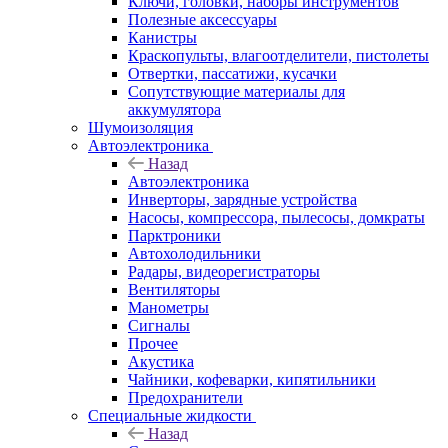
Ключи, головки, наборы инструментов
Полезные аксессуары
Канистры
Краскопульты, влагоотделители, пистолеты
Отвертки, пассатижи, кусачки
Сопутствующие материалы для
аккумулятора
Шумоизоляция
Автоэлектроника
Назад
Автоэлектроника
Инверторы, зарядные устройства
Насосы, компрессора, пылесосы, домкраты
Парктроники
Автохолодильники
Радары, видеорегистраторы
Вентиляторы
Манометры
Сигналы
Прочее
Акустика
Чайники, кофеварки, кипятильники
Предохранители
Специальные жидкости
Назад