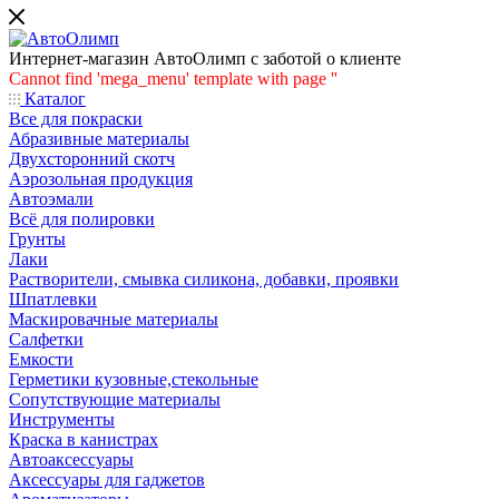
Интернет-магазин АвтоОлимп с заботой о клиенте
Cannot find 'mega_menu' template with page ''
Каталог
Все для покраски
Абразивные материалы
Двухсторонний скотч
Аэрозольная продукция
Автоэмали
Всё для полировки
Грунты
Лаки
Растворители, смывка силикона, добавки, проявки
Шпатлевки
Маскировачные материалы
Салфетки
Емкости
Герметики кузовные,стекольные
Сопутствующие материалы
Инструменты
Краска в канистрах
Автоаксессуары
Аксессуары для гаджетов