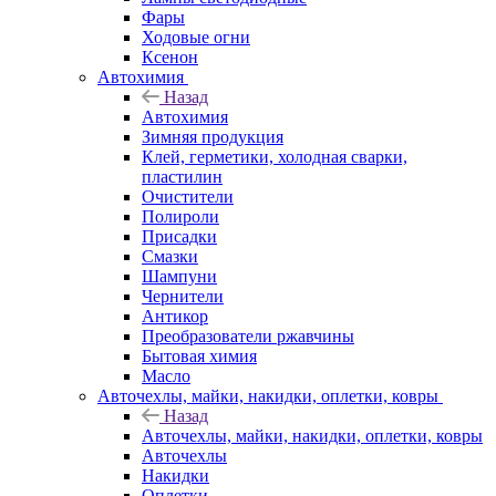
Фары
Ходовые огни
Ксенон
Автохимия
Назад
Автохимия
Зимняя продукция
Клей, герметики, холодная сварки,
пластилин
Очистители
Полироли
Присадки
Смазки
Шампуни
Чернители
Антикор
Преобразователи ржавчины
Бытовая химия
Масло
Авточехлы, майки, накидки, оплетки, ковры
Назад
Авточехлы, майки, накидки, оплетки, ковры
Авточехлы
Накидки
Оплетки