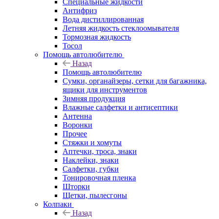
Специальные жидкости
Антифриз
Вода дистиллированная
Летняя жидкость стеклоомывателя
Тормозная жидкость
Тосол
Помощь автолюбителю
Назад
Помощь автолюбителю
Сумки, органайзеры, сетки для багажника,
ящики для инструментов
Зимняя продукция
Влажные салфетки и антисептики
Антенна
Воронки
Прочее
Стяжки и хомуты
Аптечки, троса, знаки
Наклейки, знаки
Салфетки, губки
Тонировочная пленка
Шторки
Щетки, пылесгоны
Колпаки
Назад