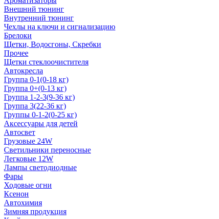
Ароматизаторы
Внешний тюнинг
Внутренний тюнинг
Чехлы на ключи и сигнализацию
Брелоки
Щетки, Водосгоны, Скребки
Прочее
Щетки стеклоочистителя
Автокресла
Группа 0-1(0-18 кг)
Группа 0+(0-13 кг)
Группа 1-2-3(9-36 кг)
Группа 3(22-36 кг)
Группы 0-1-2(0-25 кг)
Аксессуары для детей
Автосвет
Грузовые 24W
Светильники переносные
Легковые 12W
Лампы светодиодные
Фары
Ходовые огни
Ксенон
Автохимия
Зимняя продукция