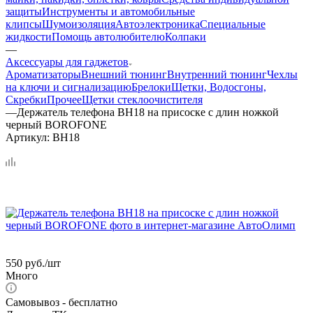
защиты
Инструменты и автомобильные
клипсы
Шумоизоляция
Автоэлектроника
Специальные
жидкости
Помощь автолюбителю
Колпаки
—
Аксессуары для гаджетов
Ароматизаторы
Внешний тюнинг
Внутренний тюнинг
Чехлы
на ключи и сигнализацию
Брелоки
Щетки, Водосгоны,
Скребки
Прочее
Щетки стеклоочистителя
—
Держатель телефона BH18 на присоске с длин ножкой
черный BOROFONE
Артикул:
BH18
550
руб.
/шт
Много
Самовывоз - бесплатно