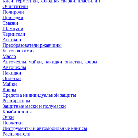
Клей, герметики, холодная сварки, пластилин
Очистители
Полироли
Присадки
Смазки
Шампуни
Чернители
Антикор
Преобразователи ржавчины
Бытовая химия
Масло
Авточехлы, майки, накидки, оплетки, ковры
Авточехлы
Накидки
Оплетки
Майки
Ковры
Средства индивидуальной защиты
Респираторы
Защитные маски и полумаски
Комбинезоны
Очки
Перчатки
Инструменты и автомобильные клипсы
Распылители