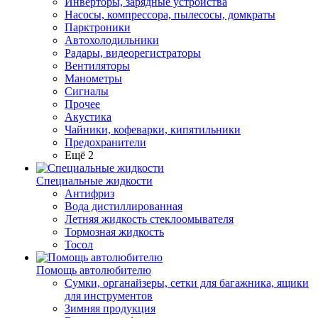
Инверторы, зарядные устройства
Насосы, компрессора, пылесосы, домкраты
Парктроники
Автохолодильники
Радары, видеорегистраторы
Вентиляторы
Манометры
Сигналы
Прочее
Акустика
Чайники, кофеварки, кипятильники
Предохранители
Ещё 2
Специальные жидкости
Антифриз
Вода дистиллированная
Летняя жидкость стеклоомывателя
Тормозная жидкость
Тосол
Помощь автолюбителю
Сумки, органайзеры, сетки для багажника, ящики
для инструментов
Зимняя продукция