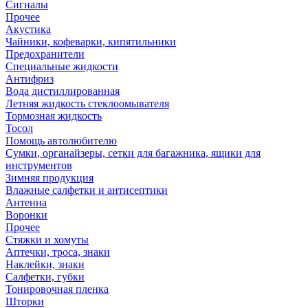
Сигналы
Прочее
Акустика
Чайники, кофеварки, кипятильники
Предохранители
Специальные жидкости
Антифриз
Вода дистиллированная
Летняя жидкость стеклоомывателя
Тормозная жидкость
Тосол
Помощь автолюбителю
Сумки, органайзеры, сетки для багажника, ящики для
инструментов
Зимняя продукция
Влажные салфетки и антисептики
Антенна
Воронки
Прочее
Стяжки и хомуты
Аптечки, троса, знаки
Наклейки, знаки
Салфетки, губки
Тонировочная пленка
Шторки