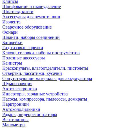
Клипсы
Шлифование и пылеудаление
Шпателя, кисти
Аксессуары для ремонта шин
Изолента
Сварочное оборудование
Фонари
Шланги, наборы соединений
Батарейки
Газ, газовые горелки
Ключи, головки, наборы инструментов
Полезные аксессуары
Канистры
Краскопульты, влагоотделители, пистолеты
Отвертки, пассатижи, кусачки
Сопутствующие материалы для аккумулятора
Шумоизоляция
Автоэлектроника
Инверторы, зарядные устройства
Насосы, компрессора, пылесосы, домкраты
Парктроники
Автохолодильники
Радары, видеорегистраторы
Вентиляторы
Манометры