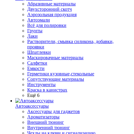
Абразивные материалы
Двухсторонний скотч
Аэрозольная продукция
Автоэмали
Всё для полировки
Грунты
Лаки
Растворители, смывка силикона, добавки,
проявки
Шпатлевки
Маскировачные материалы
Салфетки
Емкости
Герметики кузовные,стекольные
Сопутствующие материалы
Инструменты
Краска в канистрах
Ещё 6
Автоаксессуары
Аксессуары для гаджетов
Ароматизаторы
Внешний тюнинг
Внутренний тюнинг
Чехлы на ключи и сигнализацию