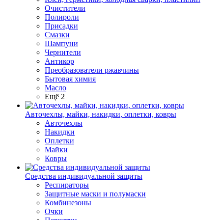
Очистители
Полироли
Присадки
Смазки
Шампуни
Чернители
Антикор
Преобразователи ржавчины
Бытовая химия
Масло
Ещё 2
Авточехлы, майки, накидки, оплетки, ковры
Авточехлы
Накидки
Оплетки
Майки
Ковры
Средства индивидуальной защиты
Респираторы
Защитные маски и полумаски
Комбинезоны
Очки