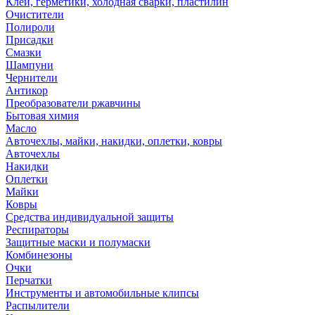
Клей, герметики, холодная сварки, пластилин
Очистители
Полироли
Присадки
Смазки
Шампуни
Чернители
Антикор
Преобразователи ржавчины
Бытовая химия
Масло
Авточехлы, майки, накидки, оплетки, ковры
Авточехлы
Накидки
Оплетки
Майки
Ковры
Средства индивидуальной защиты
Респираторы
Защитные маски и полумаски
Комбинезоны
Очки
Перчатки
Инструменты и автомобильные клипсы
Распылители