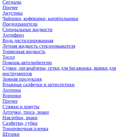
Сигналы
Прочее
Акустика
Чайники, кофеварки, кипятильники
Предохранители
Специальные жидкости
Антифриз
Вода дистиллированная
Летняя жидкость стеклоомывателя
Тормозная жидкость
Тосол
Помощь автолюбителю
Сумки, органайзеры, сетки для багажника, ящики для
инструментов
Зимняя продукция
Влажные салфетки и антисептики
Антенна
Воронки
Прочее
Стяжки и хомуты
Аптечки, троса, знаки
Наклейки, знаки
Салфетки, губки
Тонировочная пленка
Шторки