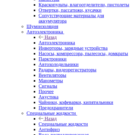
Краскопульты, влагоотделители, пистолеты
Отвертки, пассатижи, кусачки
Сопутствующие материалы для
аккумулятора
Шумоизоляция
Автоэлектроника
Назад
Автоэлектроника
Инверторы, зарядные устройства
Насосы, компрессора, пылесосы, домкраты
Парктроники
Автохолодильники
Радары, видеорегистраторы
Вентиляторы
Манометры
Сигналы
Прочее
Акустика
Чайники, кофеварки, кипятильники
Предохранители
Специальные жидкости
Назад
Специальные жидкости
Антифриз
Вода дистиллированная