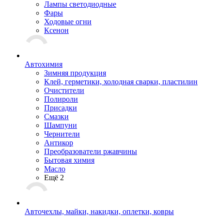
Лампы светодиодные
Фары
Ходовые огни
Ксенон
Автохимия
Зимняя продукция
Клей, герметики, холодная сварки, пластилин
Очистители
Полироли
Присадки
Смазки
Шампуни
Чернители
Антикор
Преобразователи ржавчины
Бытовая химия
Масло
Ещё 2
Авточехлы, майки, накидки, оплетки, ковры