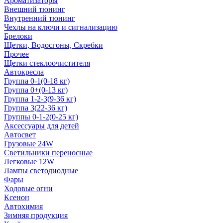
Ароматизаторы
Внешний тюнинг
Внутренний тюнинг
Чехлы на ключи и сигнализацию
Брелоки
Щетки, Водосгоны, Скребки
Прочее
Щетки стеклоочистителя
Автокресла
Группа 0-1(0-18 кг)
Группа 0+(0-13 кг)
Группа 1-2-3(9-36 кг)
Группа 3(22-36 кг)
Группы 0-1-2(0-25 кг)
Аксессуары для детей
Автосвет
Грузовые 24W
Светильники переносные
Легковые 12W
Лампы светодиодные
Фары
Ходовые огни
Ксенон
Автохимия
Зимняя продукция