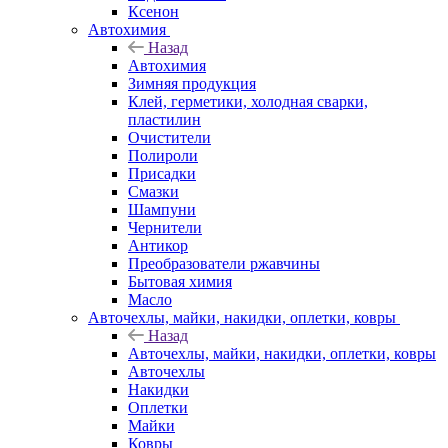
Ксенон
Автохимия
Назад
Автохимия
Зимняя продукция
Клей, герметики, холодная сварки,
пластилин
Очистители
Полироли
Присадки
Смазки
Шампуни
Чернители
Антикор
Преобразователи ржавчины
Бытовая химия
Масло
Авточехлы, майки, накидки, оплетки, ковры
Назад
Авточехлы, майки, накидки, оплетки, ковры
Авточехлы
Накидки
Оплетки
Майки
Ковры