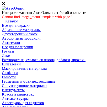
Интернет-магазин АвтоОлимп с заботой о клиенте
Cannot find 'mega_menu' template with page ''
Каталог
Все для покраски
Абразивные материалы
Двухсторонний скотч
Аэрозольная продукция
Автоэмали
Всё для полировки
Грунты
Лаки
Растворители, смывка силикона, добавки, проявки
Шпатлевки
Маскировачные материалы
Салфетки
Емкости
Герметики кузовные,стекольные
Сопутствующие материалы
Инструменты
Краска в канистрах
Автоаксессуары
Аксессуары для гаджетов