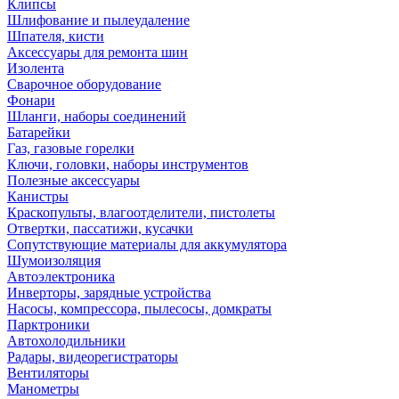
Клипсы
Шлифование и пылеудаление
Шпателя, кисти
Аксессуары для ремонта шин
Изолента
Сварочное оборудование
Фонари
Шланги, наборы соединений
Батарейки
Газ, газовые горелки
Ключи, головки, наборы инструментов
Полезные аксессуары
Канистры
Краскопульты, влагоотделители, пистолеты
Отвертки, пассатижи, кусачки
Сопутствующие материалы для аккумулятора
Шумоизоляция
Автоэлектроника
Инверторы, зарядные устройства
Насосы, компрессора, пылесосы, домкраты
Парктроники
Автохолодильники
Радары, видеорегистраторы
Вентиляторы
Манометры