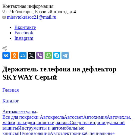
Контактная информация
г. Чебоксары, Базовый проезд, д.4
miravtokrasoc21@mail.ru
Вконтакте
Facebook
Instagram
Держатель телефона на дефлектор
SKYWAY Серый
Главная
—
Каталог
—
Автоаксессуары
Все для покраски
Автокресла
Автосвет
Автохимия
Авточехлы,
майки, накидки, оплетки, ковры
Средства индивидуальной
защиты
Инструменты и автомобильные
клипсы
Шумоизоляция
Автоэлектроника
Специальные