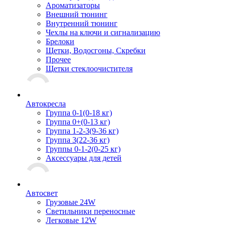
Ароматизаторы
Внешний тюнинг
Внутренний тюнинг
Чехлы на ключи и сигнализацию
Брелоки
Щетки, Водосгоны, Скребки
Прочее
Щетки стеклоочистителя
Автокресла
Группа 0-1(0-18 кг)
Группа 0+(0-13 кг)
Группа 1-2-3(9-36 кг)
Группа 3(22-36 кг)
Группы 0-1-2(0-25 кг)
Аксессуары для детей
Автосвет
Грузовые 24W
Светильники переносные
Легковые 12W