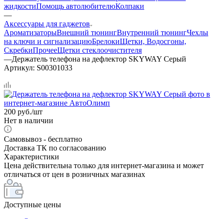
жидкости
Помощь автолюбителю
Колпаки
—
Аксессуары для гаджетов
Ароматизаторы
Внешний тюнинг
Внутренний тюнинг
Чехлы
на ключи и сигнализацию
Брелоки
Щетки, Водосгоны,
Скребки
Прочее
Щетки стеклоочистителя
—
Держатель телефона на дефлектор SKYWAY Серый
Артикул:
S00301033
200
руб.
/шт
Нет в наличии
Самовывоз - бесплатно
Доставка ТК по согласованию
Характеристики
Цена действительна только для интернет-магазина и может
отличаться от цен в розничных магазинах
Доступные цены