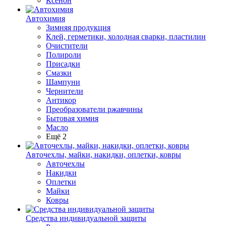
Ксенон
Автохимия
Зимняя продукция
Клей, герметики, холодная сварки, пластилин
Очистители
Полироли
Присадки
Смазки
Шампуни
Чернители
Антикор
Преобразователи ржавчины
Бытовая химия
Масло
Ещё 2
Авточехлы, майки, накидки, оплетки, ковры
Авточехлы
Накидки
Оплетки
Майки
Ковры
Средства индивидуальной защиты