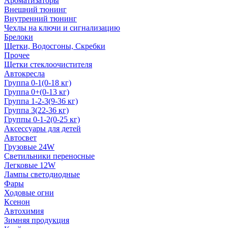
Ароматизаторы
Внешний тюнинг
Внутренний тюнинг
Чехлы на ключи и сигнализацию
Брелоки
Щетки, Водосгоны, Скребки
Прочее
Щетки стеклоочистителя
Автокресла
Группа 0-1(0-18 кг)
Группа 0+(0-13 кг)
Группа 1-2-3(9-36 кг)
Группа 3(22-36 кг)
Группы 0-1-2(0-25 кг)
Аксессуары для детей
Автосвет
Грузовые 24W
Светильники переносные
Легковые 12W
Лампы светодиодные
Фары
Ходовые огни
Ксенон
Автохимия
Зимняя продукция