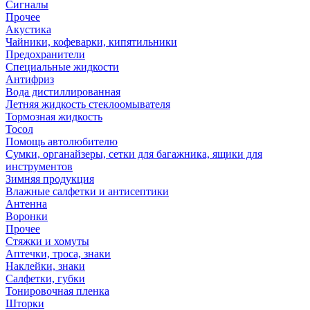
Сигналы
Прочее
Акустика
Чайники, кофеварки, кипятильники
Предохранители
Специальные жидкости
Антифриз
Вода дистиллированная
Летняя жидкость стеклоомывателя
Тормозная жидкость
Тосол
Помощь автолюбителю
Сумки, органайзеры, сетки для багажника, ящики для
инструментов
Зимняя продукция
Влажные салфетки и антисептики
Антенна
Воронки
Прочее
Стяжки и хомуты
Аптечки, троса, знаки
Наклейки, знаки
Салфетки, губки
Тонировочная пленка
Шторки