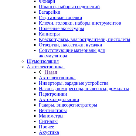
Фонари
Шланги, наборы соединений
Батарейки
Газ, газовые горелки
Ключи, головки, наборы инструментов
Полезные аксессуары
Канистры
Краскопульты, влагоотделители, пистолеты
Отвертки, пассатижи, кусачки
Сопутствующие материалы для
аккумулятора
Шумоизоляция
Автоэлектроника
Назад
Автоэлектроника
Инверторы, зарядные устройства
Насосы, компрессора, пылесосы, домкраты
Парктроники
Автохолодильники
Радары, видеорегистраторы
Вентиляторы
Манометры
Сигналы
Прочее
Акустика