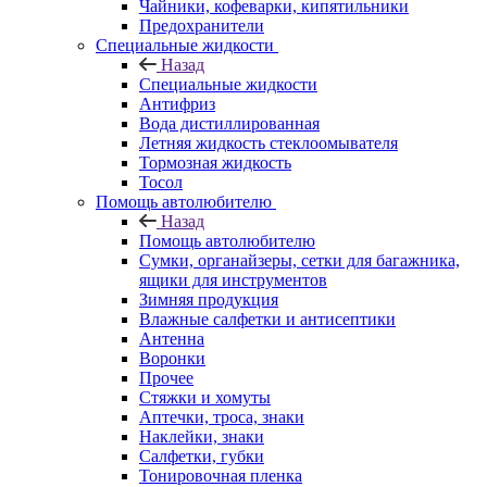
Чайники, кофеварки, кипятильники
Предохранители
Специальные жидкости
Назад
Специальные жидкости
Антифриз
Вода дистиллированная
Летняя жидкость стеклоомывателя
Тормозная жидкость
Тосол
Помощь автолюбителю
Назад
Помощь автолюбителю
Сумки, органайзеры, сетки для багажника,
ящики для инструментов
Зимняя продукция
Влажные салфетки и антисептики
Антенна
Воронки
Прочее
Стяжки и хомуты
Аптечки, троса, знаки
Наклейки, знаки
Салфетки, губки
Тонировочная пленка