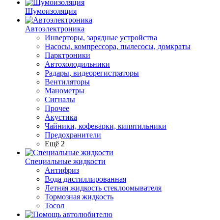
Шумоизоляция
Автоэлектроника
Инверторы, зарядные устройства
Насосы, компрессора, пылесосы, домкраты
Парктроники
Автохолодильники
Радары, видеорегистраторы
Вентиляторы
Манометры
Сигналы
Прочее
Акустика
Чайники, кофеварки, кипятильники
Предохранители
Ещё 2
Специальные жидкости
Антифриз
Вода дистиллированная
Летняя жидкость стеклоомывателя
Тормозная жидкость
Тосол