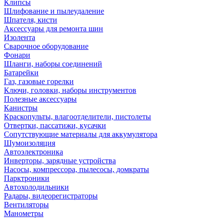
Клипсы
Шлифование и пылеудаление
Шпателя, кисти
Аксессуары для ремонта шин
Изолента
Сварочное оборудование
Фонари
Шланги, наборы соединений
Батарейки
Газ, газовые горелки
Ключи, головки, наборы инструментов
Полезные аксессуары
Канистры
Краскопульты, влагоотделители, пистолеты
Отвертки, пассатижи, кусачки
Сопутствующие материалы для аккумулятора
Шумоизоляция
Автоэлектроника
Инверторы, зарядные устройства
Насосы, компрессора, пылесосы, домкраты
Парктроники
Автохолодильники
Радары, видеорегистраторы
Вентиляторы
Манометры