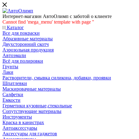
Интернет-магазин АвтоОлимп с заботой о клиенте
Cannot find 'mega_menu' template with page ''
Каталог
Все для покраски
Абразивные материалы
Двухсторонний скотч
Аэрозольная продукция
Автоэмали
Всё для полировки
Грунты
Лаки
Растворители, смывка силикона, добавки, проявки
Шпатлевки
Маскировачные материалы
Салфетки
Емкости
Герметики кузовные,стекольные
Сопутствующие материалы
Инструменты
Краска в канистрах
Автоаксессуары
Аксессуары для гаджетов