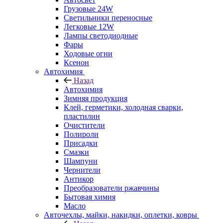
Грузовые 24W
Светильники переносные
Легковые 12W
Лампы светодиодные
Фары
Ходовые огни
Ксенон
Автохимия
Назад
Автохимия
Зимняя продукция
Клей, герметики, холодная сварки,
пластилин
Очистители
Полироли
Присадки
Смазки
Шампуни
Чернители
Антикор
Преобразователи ржавчины
Бытовая химия
Масло
Авточехлы, майки, накидки, оплетки, ковры