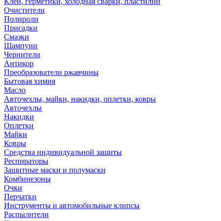
Клей, герметики, холодная сварки, пластилин
Очистители
Полироли
Присадки
Смазки
Шампуни
Чернители
Антикор
Преобразователи ржавчины
Бытовая химия
Масло
Авточехлы, майки, накидки, оплетки, ковры
Авточехлы
Накидки
Оплетки
Майки
Ковры
Средства индивидуальной защиты
Респираторы
Защитные маски и полумаски
Комбинезоны
Очки
Перчатки
Инструменты и автомобильные клипсы
Распылители