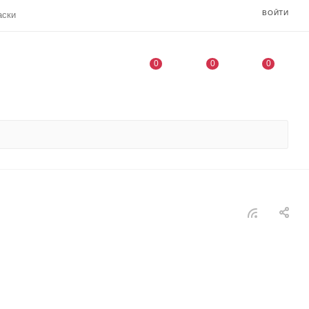
ВОЙТИ
аски
0
0
0