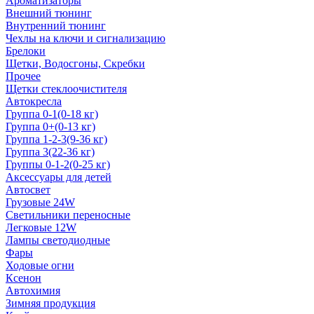
Ароматизаторы
Внешний тюнинг
Внутренний тюнинг
Чехлы на ключи и сигнализацию
Брелоки
Щетки, Водосгоны, Скребки
Прочее
Щетки стеклоочистителя
Автокресла
Группа 0-1(0-18 кг)
Группа 0+(0-13 кг)
Группа 1-2-3(9-36 кг)
Группа 3(22-36 кг)
Группы 0-1-2(0-25 кг)
Аксессуары для детей
Автосвет
Грузовые 24W
Светильники переносные
Легковые 12W
Лампы светодиодные
Фары
Ходовые огни
Ксенон
Автохимия
Зимняя продукция