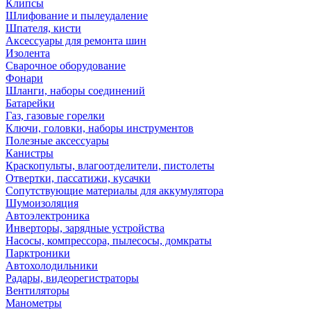
Клипсы
Шлифование и пылеудаление
Шпателя, кисти
Аксессуары для ремонта шин
Изолента
Сварочное оборудование
Фонари
Шланги, наборы соединений
Батарейки
Газ, газовые горелки
Ключи, головки, наборы инструментов
Полезные аксессуары
Канистры
Краскопульты, влагоотделители, пистолеты
Отвертки, пассатижи, кусачки
Сопутствующие материалы для аккумулятора
Шумоизоляция
Автоэлектроника
Инверторы, зарядные устройства
Насосы, компрессора, пылесосы, домкраты
Парктроники
Автохолодильники
Радары, видеорегистраторы
Вентиляторы
Манометры