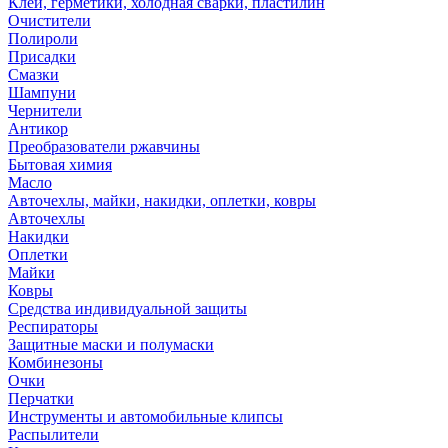
Клей, герметики, холодная сварки, пластилин
Очистители
Полироли
Присадки
Смазки
Шампуни
Чернители
Антикор
Преобразователи ржавчины
Бытовая химия
Масло
Авточехлы, майки, накидки, оплетки, ковры
Авточехлы
Накидки
Оплетки
Майки
Ковры
Средства индивидуальной защиты
Респираторы
Защитные маски и полумаски
Комбинезоны
Очки
Перчатки
Инструменты и автомобильные клипсы
Распылители