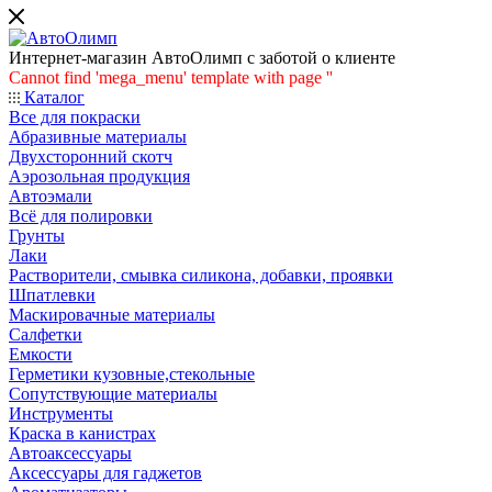
Интернет-магазин АвтоОлимп с заботой о клиенте
Cannot find 'mega_menu' template with page ''
Каталог
Все для покраски
Абразивные материалы
Двухсторонний скотч
Аэрозольная продукция
Автоэмали
Всё для полировки
Грунты
Лаки
Растворители, смывка силикона, добавки, проявки
Шпатлевки
Маскировачные материалы
Салфетки
Емкости
Герметики кузовные,стекольные
Сопутствующие материалы
Инструменты
Краска в канистрах
Автоаксессуары
Аксессуары для гаджетов