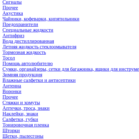
Сигналы
Прочее
Акустика
Чайники, кофеварки, кипятильники
Предохранители
Специальные жидкости
Антифриз
Вода дистиллированная
Летняя жидкость стеклоомывателя
Тормозная жидкость
Тосол
Помощь автолюбителю
Сумки, органайзеры, сетки для багажника, ящики для инструм
Зимняя продукция
Влажные салфетки и антисептики
Антенна
Воронки
Прочее
Стяжки и хомуты
Аптечки, троса, знаки
Наклейки, знаки
Салфетки, губки
Тонировочная пленка
Шторки
Щетки, пылесгоны