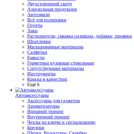
Двухсторонний скотч
Аэрозольная продукция
Автоэмали
Всё для полировки
Грунты
Лаки
Растворители, смывка силикона, добавки, проявки
Шпатлевки
Маскировачные материалы
Салфетки
Емкости
Герметики кузовные,стекольные
Сопутствующие материалы
Инструменты
Краска в канистрах
Ещё 6
Автоаксессуары
Аксессуары для гаджетов
Ароматизаторы
Внешний тюнинг
Внутренний тюнинг
Чехлы на ключи и сигнализацию
Брелоки
Щетки, Водосгоны, Скребки