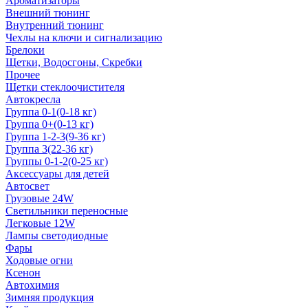
Ароматизаторы
Внешний тюнинг
Внутренний тюнинг
Чехлы на ключи и сигнализацию
Брелоки
Щетки, Водосгоны, Скребки
Прочее
Щетки стеклоочистителя
Автокресла
Группа 0-1(0-18 кг)
Группа 0+(0-13 кг)
Группа 1-2-3(9-36 кг)
Группа 3(22-36 кг)
Группы 0-1-2(0-25 кг)
Аксессуары для детей
Автосвет
Грузовые 24W
Светильники переносные
Легковые 12W
Лампы светодиодные
Фары
Ходовые огни
Ксенон
Автохимия
Зимняя продукция