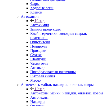
Фары
Ходовые огни
Ксенон
Автохимия
Назад
Автохимия
Зимняя продукция
Клей, герметики, холодная сварки,
пластилин
Очистители
Полироли
Присадки
Смазки
Шампуни
Чернители
Антикор
Преобразователи ржавчины
Бытовая химия
Масло
Авточехлы, майки, накидки, оплетки, ковры
Назад
Авточехлы, майки, накидки, оплетки, ковры
Авточехлы
Накидки
Оплетки