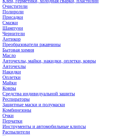
Клей, герметики, холодная сварки, пластилин
Очистители
Полироли
Присадки
Смазки
Шампуни
Чернители
Антикор
Преобразователи ржавчины
Бытовая химия
Масло
Авточехлы, майки, накидки, оплетки, ковры
Авточехлы
Накидки
Оплетки
Майки
Ковры
Средства индивидуальной защиты
Респираторы
Защитные маски и полумаски
Комбинезоны
Очки
Перчатки
Инструменты и автомобильные клипсы
Распылители