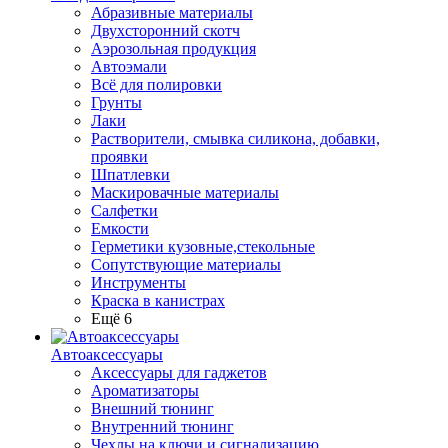
Абразивные материалы
Двухсторонний скотч
Аэрозольная продукция
Автоэмали
Всё для полировки
Грунты
Лаки
Растворители, смывка силикона, добавки,
проявки
Шпатлевки
Маскировачные материалы
Салфетки
Емкости
Герметики кузовные,стекольные
Сопутствующие материалы
Инструменты
Краска в канистрах
Ещё 6
Автоаксессуары
Аксессуары для гаджетов
Ароматизаторы
Внешний тюнинг
Внутренний тюнинг
Чехлы на ключи и сигнализацию