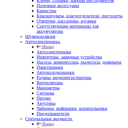
Ключи, головки, наборы инструментов
Полезные аксессуары
Канистры
Краскопульты, влагоотделители, пистолеты
Отвертки, пассатижи, кусачки
Сопутствующие материалы для
аккумулятора
Шумоизоляция
Автоэлектроника
Назад
Автоэлектроника
Инверторы, зарядные устройства
Насосы, компрессора, пылесосы, домкраты
Парктроники
Автохолодильники
Радары, видеорегистраторы
Вентиляторы
Манометры
Сигналы
Прочее
Акустика
Чайники, кофеварки, кипятильники
Предохранители
Специальные жидкости
Назад