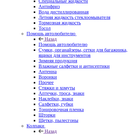
Специальные жидкости
Антифриз
Вода дистиллированная
Летняя жидкость стеклоомывателя
Тормозная жидкость
Тосол
Помощь автолюбителю
Назад
Помощь автолюбителю
Сумки, органайзеры, сетки для багажника,
ящики для инструментов
Зимняя продукция
Влажные салфетки и антисептики
Антенна
Воронки
Прочее
Стяжки и хомуты
Аптечки, троса, знаки
Наклейки, знаки
Салфетки, губки
Тонировочная пленка
Шторки
Щетки, пылесгоны
Колпаки
Назад