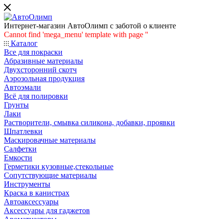
Интернет-магазин АвтоОлимп с заботой о клиенте
Cannot find 'mega_menu' template with page ''
Каталог
Все для покраски
Абразивные материалы
Двухсторонний скотч
Аэрозольная продукция
Автоэмали
Всё для полировки
Грунты
Лаки
Растворители, смывка силикона, добавки, проявки
Шпатлевки
Маскировачные материалы
Салфетки
Емкости
Герметики кузовные,стекольные
Сопутствующие материалы
Инструменты
Краска в канистрах
Автоаксессуары
Аксессуары для гаджетов