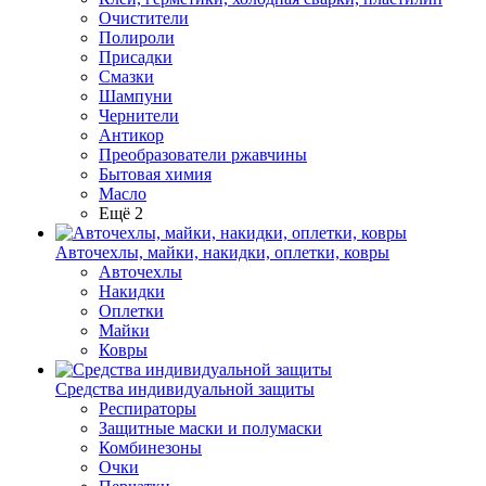
Очистители
Полироли
Присадки
Смазки
Шампуни
Чернители
Антикор
Преобразователи ржавчины
Бытовая химия
Масло
Ещё 2
Авточехлы, майки, накидки, оплетки, ковры
Авточехлы
Накидки
Оплетки
Майки
Ковры
Средства индивидуальной защиты
Респираторы
Защитные маски и полумаски
Комбинезоны
Очки