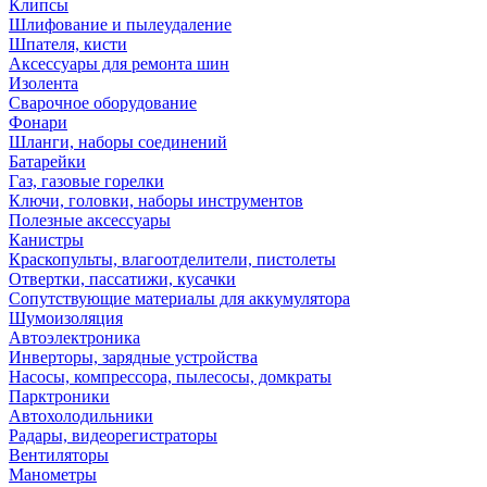
Клипсы
Шлифование и пылеудаление
Шпателя, кисти
Аксессуары для ремонта шин
Изолента
Сварочное оборудование
Фонари
Шланги, наборы соединений
Батарейки
Газ, газовые горелки
Ключи, головки, наборы инструментов
Полезные аксессуары
Канистры
Краскопульты, влагоотделители, пистолеты
Отвертки, пассатижи, кусачки
Сопутствующие материалы для аккумулятора
Шумоизоляция
Автоэлектроника
Инверторы, зарядные устройства
Насосы, компрессора, пылесосы, домкраты
Парктроники
Автохолодильники
Радары, видеорегистраторы
Вентиляторы
Манометры