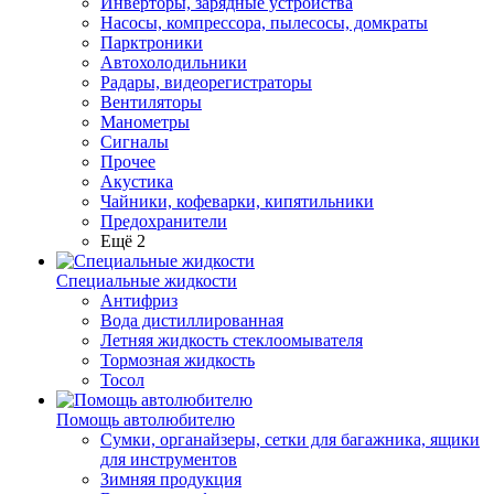
Инверторы, зарядные устройства
Насосы, компрессора, пылесосы, домкраты
Парктроники
Автохолодильники
Радары, видеорегистраторы
Вентиляторы
Манометры
Сигналы
Прочее
Акустика
Чайники, кофеварки, кипятильники
Предохранители
Ещё 2
Специальные жидкости
Антифриз
Вода дистиллированная
Летняя жидкость стеклоомывателя
Тормозная жидкость
Тосол
Помощь автолюбителю
Сумки, органайзеры, сетки для багажника, ящики
для инструментов
Зимняя продукция