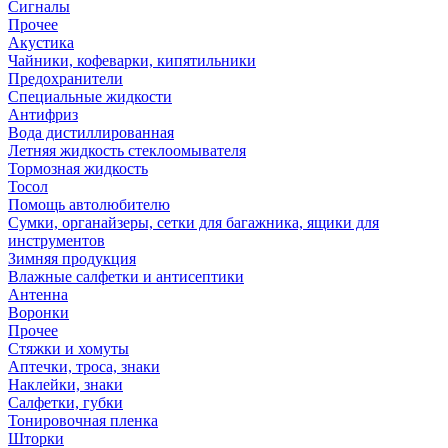
Сигналы
Прочее
Акустика
Чайники, кофеварки, кипятильники
Предохранители
Специальные жидкости
Антифриз
Вода дистиллированная
Летняя жидкость стеклоомывателя
Тормозная жидкость
Тосол
Помощь автолюбителю
Сумки, органайзеры, сетки для багажника, ящики для
инструментов
Зимняя продукция
Влажные салфетки и антисептики
Антенна
Воронки
Прочее
Стяжки и хомуты
Аптечки, троса, знаки
Наклейки, знаки
Салфетки, губки
Тонировочная пленка
Шторки