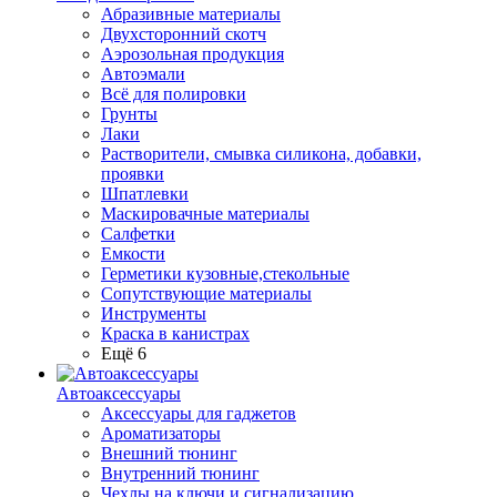
Абразивные материалы
Двухсторонний скотч
Аэрозольная продукция
Автоэмали
Всё для полировки
Грунты
Лаки
Растворители, смывка силикона, добавки,
проявки
Шпатлевки
Маскировачные материалы
Салфетки
Емкости
Герметики кузовные,стекольные
Сопутствующие материалы
Инструменты
Краска в канистрах
Ещё 6
Автоаксессуары
Аксессуары для гаджетов
Ароматизаторы
Внешний тюнинг
Внутренний тюнинг
Чехлы на ключи и сигнализацию