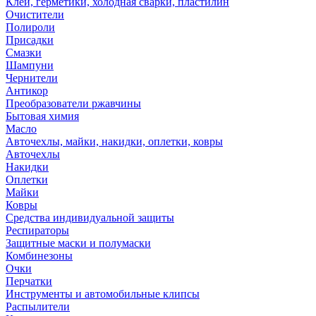
Клей, герметики, холодная сварки, пластилин
Очистители
Полироли
Присадки
Смазки
Шампуни
Чернители
Антикор
Преобразователи ржавчины
Бытовая химия
Масло
Авточехлы, майки, накидки, оплетки, ковры
Авточехлы
Накидки
Оплетки
Майки
Ковры
Средства индивидуальной защиты
Респираторы
Защитные маски и полумаски
Комбинезоны
Очки
Перчатки
Инструменты и автомобильные клипсы
Распылители