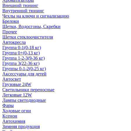
Ароматизаторы
Внешний тюнинг
Внутренний тюнинг
Чехлы на ключи и сигнализацию
Брелоки
Щетки, Водосгоны, Скребки
Прочее
Щетки стеклоочистителя
Автокресла
Группа 0-1(0-18 кг)
Группа 0+(0-13 кг)
Группа 1-2-3(9-36 кг)
Группа 3(22-36 кг)
Группы 0-1-2(0-25 кг)
Аксессуары для детей
Автосвет
Грузовые 24W
Светильники переносные
Легковые 12W
Лампы светодиодные
Фары
Ходовые огни
Ксенон
Автохимия
Зимняя продукция