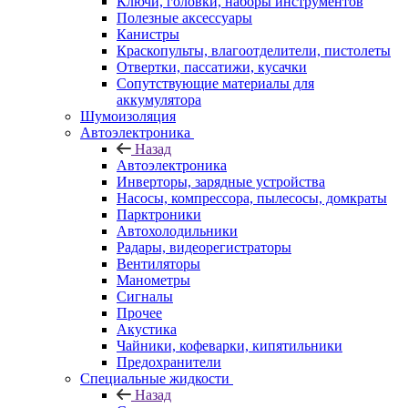
Ключи, головки, наборы инструментов
Полезные аксессуары
Канистры
Краскопульты, влагоотделители, пистолеты
Отвертки, пассатижи, кусачки
Сопутствующие материалы для
аккумулятора
Шумоизоляция
Автоэлектроника
Назад
Автоэлектроника
Инверторы, зарядные устройства
Насосы, компрессора, пылесосы, домкраты
Парктроники
Автохолодильники
Радары, видеорегистраторы
Вентиляторы
Манометры
Сигналы
Прочее
Акустика
Чайники, кофеварки, кипятильники
Предохранители
Специальные жидкости
Назад