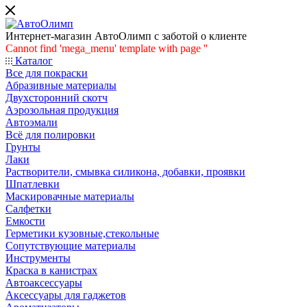
Интернет-магазин АвтоОлимп с заботой о клиенте
Cannot find 'mega_menu' template with page ''
Каталог
Все для покраски
Абразивные материалы
Двухсторонний скотч
Аэрозольная продукция
Автоэмали
Всё для полировки
Грунты
Лаки
Растворители, смывка силикона, добавки, проявки
Шпатлевки
Маскировачные материалы
Салфетки
Емкости
Герметики кузовные,стекольные
Сопутствующие материалы
Инструменты
Краска в канистрах
Автоаксессуары
Аксессуары для гаджетов