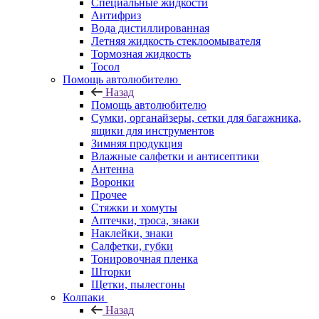
Специальные жидкости
Антифриз
Вода дистиллированная
Летняя жидкость стеклоомывателя
Тормозная жидкость
Тосол
Помощь автолюбителю
Назад
Помощь автолюбителю
Сумки, органайзеры, сетки для багажника,
ящики для инструментов
Зимняя продукция
Влажные салфетки и антисептики
Антенна
Воронки
Прочее
Стяжки и хомуты
Аптечки, троса, знаки
Наклейки, знаки
Салфетки, губки
Тонировочная пленка
Шторки
Щетки, пылесгоны
Колпаки
Назад