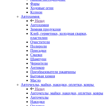
Фары
Ходовые огни
Ксенон
Автохимия
Назад
Автохимия
Зимняя продукция
Клей, герметики, холодная сварки,
пластилин
Очистители
Полироли
Присадки
Смазки
Шампуни
Чернители
Антикор
Преобразователи ржавчины
Бытовая химия
Масло
Авточехлы, майки, накидки, оплетки, ковры
Назад
Авточехлы, майки, накидки, оплетки, ковры
Авточехлы
Накидки
Оплетки