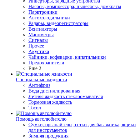
Инверторы, зарядные устройства
Насосы, компрессора, пылесосы, домкраты
Парктроники
Автохолодильники
Радары, видеорегистраторы
Вентиляторы
Манометры
Сигналы
Прочее
Акустика
Чайники, кофеварки, кипятильники
Предохранители
Ещё 2
Специальные жидкости
Антифриз
Вода дистиллированная
Летняя жидкость стеклоомывателя
Тормозная жидкость
Тосол
Помощь автолюбителю
Сумки, органайзеры, сетки для багажника, ящики
для инструментов
Зимняя продукция