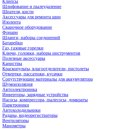
Клипсы
Шлифование и пылеудаление
Шпателя, кисти
Аксессуары для ремонта шин
Изолента
Сварочное оборудование
Фонари
Шланги, наборы соединений
Батарейки
Газ, газовые горелки
Ключи, головки, наборы инструментов
Полезные аксессуары
Канистры
Краскопульты, влагоотделители, пистолеты
Отвертки, пассатижи, кусачки
Сопутствующие материалы для аккумулятора
Шумоизоляция
Автоэлектроника
Инверторы, зарядные устройства
Насосы, компрессора, пылесосы, домкраты
Парктроники
Автохолодильники
Радары, видеорегистраторы
Вентиляторы
Манометры