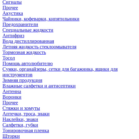
Сигналы
Прочее
Акустика
Чайники, кофеварки, кипятильники
Предохранители
Специальные жидкости
Антифриз
Вода дистиллированная
Летняя жидкость стеклоомывателя
Тормозная жидкость
Тосол
Помощь автолюбителю
Сумки, органайзеры, сетки для багажника, ящики для
инструментов
Зимняя продукция
Влажные салфетки и антисептики
Антенна
Воронки
Прочее
Стяжки и хомуты
Аптечки, троса, знаки
Наклейки, знаки
Салфетки, губки
Тонировочная пленка
Шторки