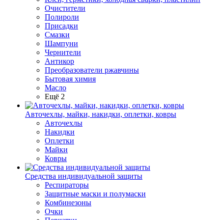
Очистители
Полироли
Присадки
Смазки
Шампуни
Чернители
Антикор
Преобразователи ржавчины
Бытовая химия
Масло
Ещё 2
Авточехлы, майки, накидки, оплетки, ковры
Авточехлы
Накидки
Оплетки
Майки
Ковры
Средства индивидуальной защиты
Респираторы
Защитные маски и полумаски
Комбинезоны
Очки