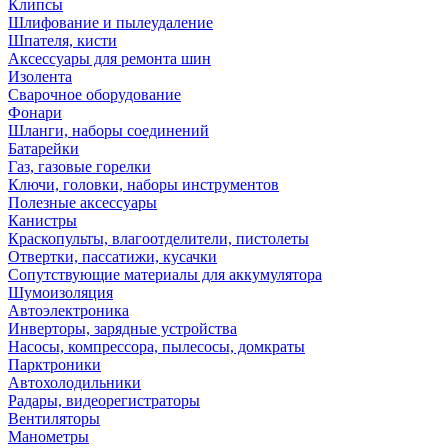
Клипсы
Шлифование и пылеудаление
Шпателя, кисти
Аксессуары для ремонта шин
Изолента
Сварочное оборудование
Фонари
Шланги, наборы соединений
Батарейки
Газ, газовые горелки
Ключи, головки, наборы инструментов
Полезные аксессуары
Канистры
Краскопульты, влагоотделители, пистолеты
Отвертки, пассатижи, кусачки
Сопутствующие материалы для аккумулятора
Шумоизоляция
Автоэлектроника
Инверторы, зарядные устройства
Насосы, компрессора, пылесосы, домкраты
Парктроники
Автохолодильники
Радары, видеорегистраторы
Вентиляторы
Манометры