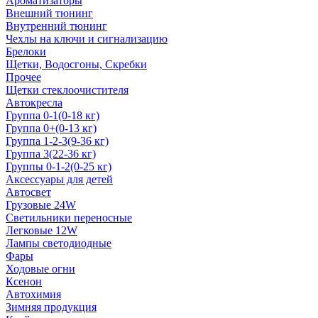
Ароматизаторы
Внешний тюнинг
Внутренний тюнинг
Чехлы на ключи и сигнализацию
Брелоки
Щетки, Водосгоны, Скребки
Прочее
Щетки стеклоочистителя
Автокресла
Группа 0-1(0-18 кг)
Группа 0+(0-13 кг)
Группа 1-2-3(9-36 кг)
Группа 3(22-36 кг)
Группы 0-1-2(0-25 кг)
Аксессуары для детей
Автосвет
Грузовые 24W
Светильники переносные
Легковые 12W
Лампы светодиодные
Фары
Ходовые огни
Ксенон
Автохимия
Зимняя продукция