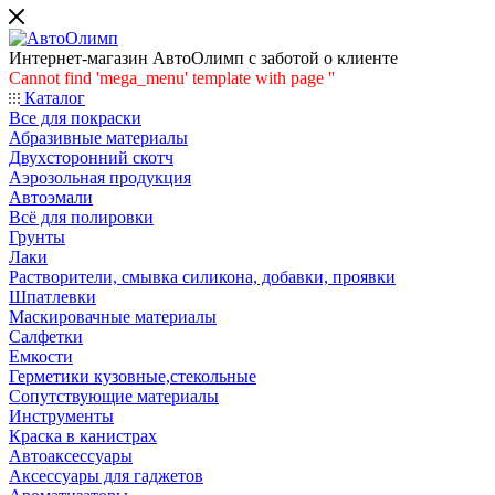
Интернет-магазин АвтоОлимп с заботой о клиенте
Cannot find 'mega_menu' template with page ''
Каталог
Все для покраски
Абразивные материалы
Двухсторонний скотч
Аэрозольная продукция
Автоэмали
Всё для полировки
Грунты
Лаки
Растворители, смывка силикона, добавки, проявки
Шпатлевки
Маскировачные материалы
Салфетки
Емкости
Герметики кузовные,стекольные
Сопутствующие материалы
Инструменты
Краска в канистрах
Автоаксессуары
Аксессуары для гаджетов