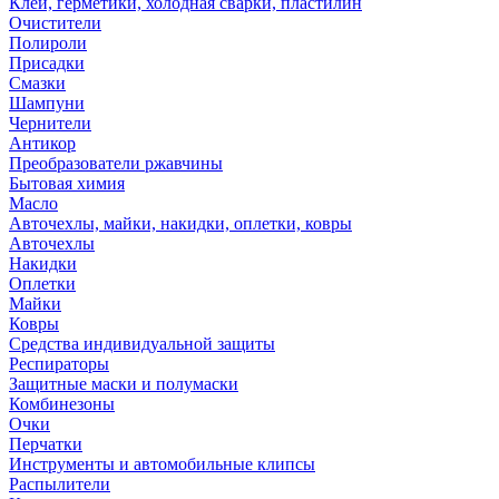
Клей, герметики, холодная сварки, пластилин
Очистители
Полироли
Присадки
Смазки
Шампуни
Чернители
Антикор
Преобразователи ржавчины
Бытовая химия
Масло
Авточехлы, майки, накидки, оплетки, ковры
Авточехлы
Накидки
Оплетки
Майки
Ковры
Средства индивидуальной защиты
Респираторы
Защитные маски и полумаски
Комбинезоны
Очки
Перчатки
Инструменты и автомобильные клипсы
Распылители