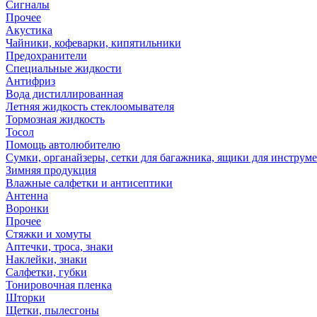
Сигналы
Прочее
Акустика
Чайники, кофеварки, кипятильники
Предохранители
Специальные жидкости
Антифриз
Вода дистиллированная
Летняя жидкость стеклоомывателя
Тормозная жидкость
Тосол
Помощь автолюбителю
Сумки, органайзеры, сетки для багажника, ящики для инструм
Зимняя продукция
Влажные салфетки и антисептики
Антенна
Воронки
Прочее
Стяжки и хомуты
Аптечки, троса, знаки
Наклейки, знаки
Салфетки, губки
Тонировочная пленка
Шторки
Щетки, пылесгоны