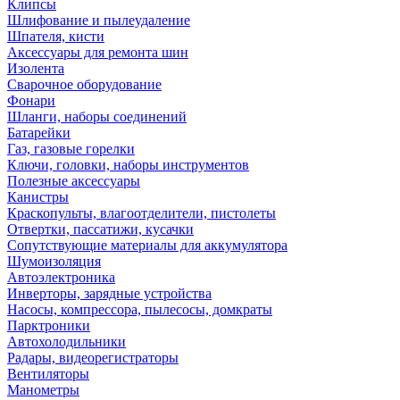
Клипсы
Шлифование и пылеудаление
Шпателя, кисти
Аксессуары для ремонта шин
Изолента
Сварочное оборудование
Фонари
Шланги, наборы соединений
Батарейки
Газ, газовые горелки
Ключи, головки, наборы инструментов
Полезные аксессуары
Канистры
Краскопульты, влагоотделители, пистолеты
Отвертки, пассатижи, кусачки
Сопутствующие материалы для аккумулятора
Шумоизоляция
Автоэлектроника
Инверторы, зарядные устройства
Насосы, компрессора, пылесосы, домкраты
Парктроники
Автохолодильники
Радары, видеорегистраторы
Вентиляторы
Манометры