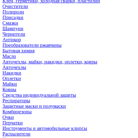
Клей, герметики, холодная сварки, пластилин
Очистители
Полироли
Присадки
Смазки
Шампуни
Чернители
Антикор
Преобразователи ржавчины
Бытовая химия
Масло
Авточехлы, майки, накидки, оплетки, ковры
Авточехлы
Накидки
Оплетки
Майки
Ковры
Средства индивидуальной защиты
Респираторы
Защитные маски и полумаски
Комбинезоны
Очки
Перчатки
Инструменты и автомобильные клипсы
Распылители