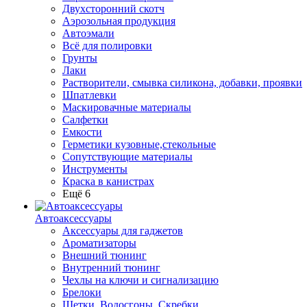
Двухсторонний скотч
Аэрозольная продукция
Автоэмали
Всё для полировки
Грунты
Лаки
Растворители, смывка силикона, добавки, проявки
Шпатлевки
Маскировачные материалы
Салфетки
Емкости
Герметики кузовные,стекольные
Сопутствующие материалы
Инструменты
Краска в канистрах
Ещё 6
Автоаксессуары
Аксессуары для гаджетов
Ароматизаторы
Внешний тюнинг
Внутренний тюнинг
Чехлы на ключи и сигнализацию
Брелоки
Щетки, Водосгоны, Скребки