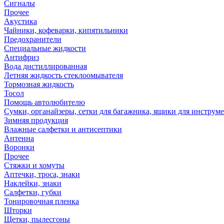
Сигналы
Прочее
Акустика
Чайники, кофеварки, кипятильники
Предохранители
Специальные жидкости
Антифриз
Вода дистиллированная
Летняя жидкость стеклоомывателя
Тормозная жидкость
Тосол
Помощь автолюбителю
Сумки, органайзеры, сетки для багажника, ящики для инструм
Зимняя продукция
Влажные салфетки и антисептики
Антенна
Воронки
Прочее
Стяжки и хомуты
Аптечки, троса, знаки
Наклейки, знаки
Салфетки, губки
Тонировочная пленка
Шторки
Щетки, пылесгоны