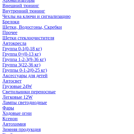
Ароматизаторы
Внешний тюнинг
Внутренний тюнинг
Чехлы на ключи и сигнализацию
Брелоки
Щетки, Водосгоны, Скребки
Прочее
Щетки стеклоочистителя
Автокресла
Группа 0-1(0-18 кг)
Группа 0+(0-13 кг)
Группа 1-2-3(9-36 кг)
Группа 3(22-36 кг)
Группы 0-1-2(0-25 кг)
Аксессуары для детей
Автосвет
Грузовые 24W
Светильники переносные
Легковые 12W
Лампы светодиодные
Фары
Ходовые огни
Ксенон
Автохимия
Зимняя продукция