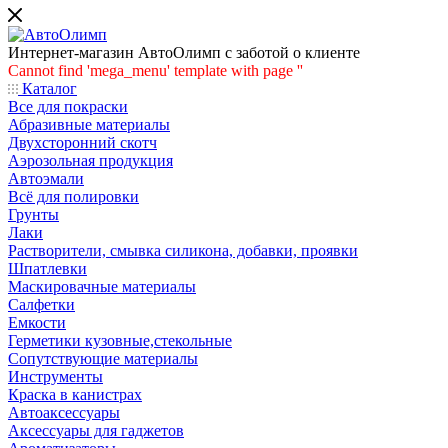
Интернет-магазин АвтоОлимп с заботой о клиенте
Cannot find 'mega_menu' template with page ''
Каталог
Все для покраски
Абразивные материалы
Двухсторонний скотч
Аэрозольная продукция
Автоэмали
Всё для полировки
Грунты
Лаки
Растворители, смывка силикона, добавки, проявки
Шпатлевки
Маскировачные материалы
Салфетки
Емкости
Герметики кузовные,стекольные
Сопутствующие материалы
Инструменты
Краска в канистрах
Автоаксессуары
Аксессуары для гаджетов