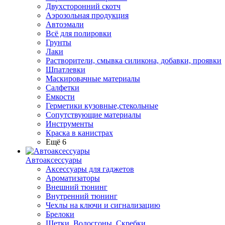
Двухсторонний скотч
Аэрозольная продукция
Автоэмали
Всё для полировки
Грунты
Лаки
Растворители, смывка силикона, добавки, проявки
Шпатлевки
Маскировачные материалы
Салфетки
Емкости
Герметики кузовные,стекольные
Сопутствующие материалы
Инструменты
Краска в канистрах
Ещё 6
Автоаксессуары
Аксессуары для гаджетов
Ароматизаторы
Внешний тюнинг
Внутренний тюнинг
Чехлы на ключи и сигнализацию
Брелоки
Щетки, Водосгоны, Скребки