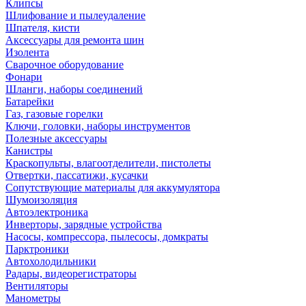
Клипсы
Шлифование и пылеудаление
Шпателя, кисти
Аксессуары для ремонта шин
Изолента
Сварочное оборудование
Фонари
Шланги, наборы соединений
Батарейки
Газ, газовые горелки
Ключи, головки, наборы инструментов
Полезные аксессуары
Канистры
Краскопульты, влагоотделители, пистолеты
Отвертки, пассатижи, кусачки
Сопутствующие материалы для аккумулятора
Шумоизоляция
Автоэлектроника
Инверторы, зарядные устройства
Насосы, компрессора, пылесосы, домкраты
Парктроники
Автохолодильники
Радары, видеорегистраторы
Вентиляторы
Манометры