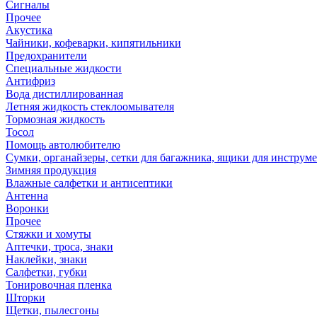
Сигналы
Прочее
Акустика
Чайники, кофеварки, кипятильники
Предохранители
Специальные жидкости
Антифриз
Вода дистиллированная
Летняя жидкость стеклоомывателя
Тормозная жидкость
Тосол
Помощь автолюбителю
Сумки, органайзеры, сетки для багажника, ящики для инструм
Зимняя продукция
Влажные салфетки и антисептики
Антенна
Воронки
Прочее
Стяжки и хомуты
Аптечки, троса, знаки
Наклейки, знаки
Салфетки, губки
Тонировочная пленка
Шторки
Щетки, пылесгоны