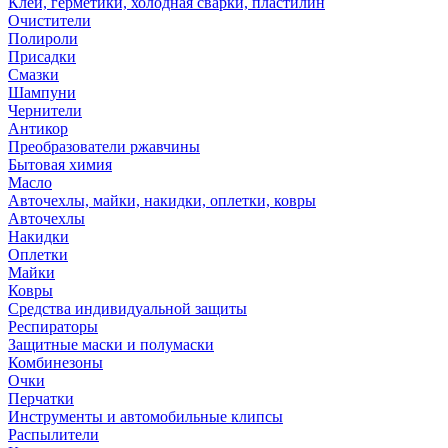
Клей, герметики, холодная сварки, пластилин
Очистители
Полироли
Присадки
Смазки
Шампуни
Чернители
Антикор
Преобразователи ржавчины
Бытовая химия
Масло
Авточехлы, майки, накидки, оплетки, ковры
Авточехлы
Накидки
Оплетки
Майки
Ковры
Средства индивидуальной защиты
Респираторы
Защитные маски и полумаски
Комбинезоны
Очки
Перчатки
Инструменты и автомобильные клипсы
Распылители