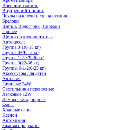
Ароматизаторы
Внешний тюнинг
Внутренний тюнинг
Чехлы на ключи и сигнализацию
Брелоки
Щетки, Водосгоны, Скребки
Прочее
Щетки стеклоочистителя
Автокресла
Группа 0-1(0-18 кг)
Группа 0+(0-13 кг)
Группа 1-2-3(9-36 кг)
Группа 3(22-36 кг)
Группы 0-1-2(0-25 кг)
Аксессуары для детей
Автосвет
Грузовые 24W
Светильники переносные
Легковые 12W
Лампы светодиодные
Фары
Ходовые огни
Ксенон
Автохимия
Зимняя продукция