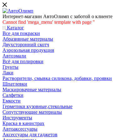
Интернет-магазин АвтоОлимп с заботой о клиенте
Cannot find 'mega_menu' template with page ''
Каталог
Все для покраски
Абразивные материалы
Двухсторонний скотч
Аэрозольная продукция
Автоэмали
Всё для полировки
Грунты
Лаки
Растворители, смывка силикона, добавки, проявки
Шпатлевки
Маскировачные материалы
Салфетки
Емкости
Герметики кузовные,стекольные
Сопутствующие материалы
Инструменты
Краска в канистрах
Автоаксессуары
Аксессуары для гаджетов