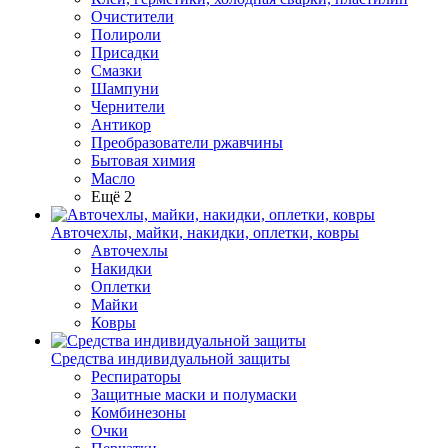
Очистители
Полироли
Присадки
Смазки
Шампуни
Чернители
Антикор
Преобразователи ржавчины
Бытовая химия
Масло
Ещё 2
Авточехлы, майки, накидки, оплетки, ковры
Авточехлы
Накидки
Оплетки
Майки
Ковры
Средства индивидуальной защиты
Респираторы
Защитные маски и полумаски
Комбинезоны
Очки