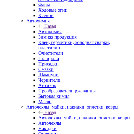
Фары
Ходовые огни
Ксенон
Автохимия
Назад
Автохимия
Зимняя продукция
Клей, герметики, холодная сварки,
пластилин
Очистители
Полироли
Присадки
Смазки
Шампуни
Чернители
Антикор
Преобразователи ржавчины
Бытовая химия
Масло
Авточехлы, майки, накидки, оплетки, ковры
Назад
Авточехлы, майки, накидки, оплетки, ковры
Авточехлы
Накидки
Оплетки