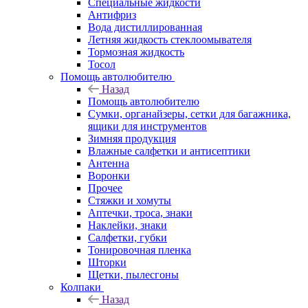
Специальные жидкости
Антифриз
Вода дистиллированная
Летняя жидкость стеклоомывателя
Тормозная жидкость
Тосол
Помощь автолюбителю
Назад
Помощь автолюбителю
Сумки, органайзеры, сетки для багажника,
ящики для инструментов
Зимняя продукция
Влажные салфетки и антисептики
Антенна
Воронки
Прочее
Стяжки и хомуты
Аптечки, троса, знаки
Наклейки, знаки
Салфетки, губки
Тонировочная пленка
Шторки
Щетки, пылесгоны
Колпаки
Назад