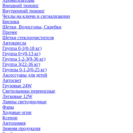
Ароматизаторы
Внешний тюнинг
Внутренний тюнинг
Чехлы на ключи и сигнализацию
Брелоки
Щетки, Водосгоны, Скребки
Прочее
Щетки стеклоочистителя
Автокресла
Группа 0-1(0-18 кг)
Группа 0+(0-13 кг)
Группа 1-2-3(9-36 кг)
Группа 3(22-36 кг)
Группы 0-1-2(0-25 кг)
Аксессуары для детей
Автосвет
Грузовые 24W
Светильники переносные
Легковые 12W
Лампы светодиодные
Фары
Ходовые огни
Ксенон
Автохимия
Зимняя продукция