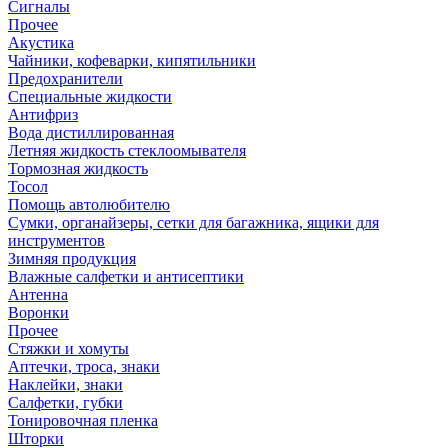
Сигналы
Прочее
Акустика
Чайники, кофеварки, кипятильники
Предохранители
Специальные жидкости
Антифриз
Вода дистиллированная
Летняя жидкость стеклоомывателя
Тормозная жидкость
Тосол
Помощь автолюбителю
Сумки, органайзеры, сетки для багажника, ящики для
инструментов
Зимняя продукция
Влажные салфетки и антисептики
Антенна
Воронки
Прочее
Стяжки и хомуты
Аптечки, троса, знаки
Наклейки, знаки
Салфетки, губки
Тонировочная пленка
Шторки