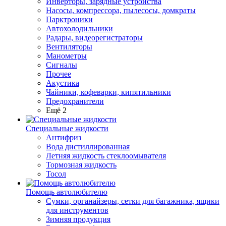
Инверторы, зарядные устройства
Насосы, компрессора, пылесосы, домкраты
Парктроники
Автохолодильники
Радары, видеорегистраторы
Вентиляторы
Манометры
Сигналы
Прочее
Акустика
Чайники, кофеварки, кипятильники
Предохранители
Ещё 2
Специальные жидкости
Антифриз
Вода дистиллированная
Летняя жидкость стеклоомывателя
Тормозная жидкость
Тосол
Помощь автолюбителю
Сумки, органайзеры, сетки для багажника, ящики
для инструментов
Зимняя продукция