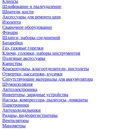
Клипсы
Шлифование и пылеудаление
Шпателя, кисти
Аксессуары для ремонта шин
Изолента
Сварочное оборудование
Фонари
Шланги, наборы соединений
Батарейки
Газ, газовые горелки
Ключи, головки, наборы инструментов
Полезные аксессуары
Канистры
Краскопульты, влагоотделители, пистолеты
Отвертки, пассатижи, кусачки
Сопутствующие материалы для аккумулятора
Шумоизоляция
Автоэлектроника
Инверторы, зарядные устройства
Насосы, компрессора, пылесосы, домкраты
Парктроники
Автохолодильники
Радары, видеорегистраторы
Вентиляторы
Манометры