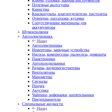
Ключи, головки, наборы инструментов
Полезные аксессуары
Канистры
Краскопульты, влагоотделители, пистолеты
Отвертки, пассатижи, кусачки
Сопутствующие материалы для
аккумулятора
Шумоизоляция
Автоэлектроника
Назад
Автоэлектроника
Инверторы, зарядные устройства
Насосы, компрессора, пылесосы, домкраты
Парктроники
Автохолодильники
Радары, видеорегистраторы
Вентиляторы
Манометры
Сигналы
Прочее
Акустика
Чайники, кофеварки, кипятильники
Предохранители
Специальные жидкости
Назад