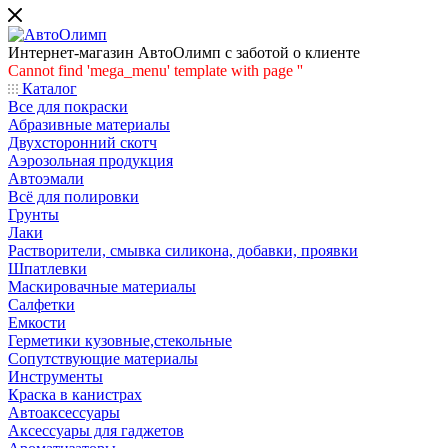
Интернет-магазин АвтоОлимп с заботой о клиенте
Cannot find 'mega_menu' template with page ''
Каталог
Все для покраски
Абразивные материалы
Двухсторонний скотч
Аэрозольная продукция
Автоэмали
Всё для полировки
Грунты
Лаки
Растворители, смывка силикона, добавки, проявки
Шпатлевки
Маскировачные материалы
Салфетки
Емкости
Герметики кузовные,стекольные
Сопутствующие материалы
Инструменты
Краска в канистрах
Автоаксессуары
Аксессуары для гаджетов