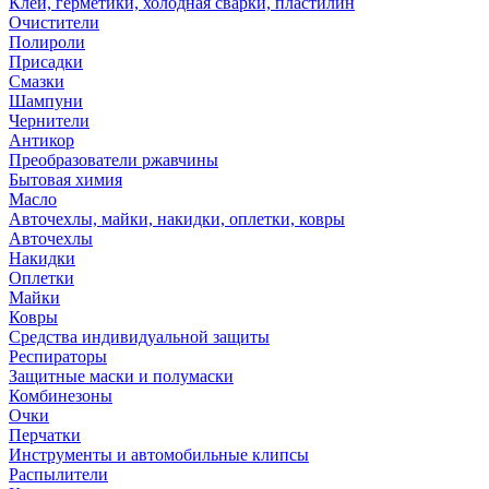
Клей, герметики, холодная сварки, пластилин
Очистители
Полироли
Присадки
Смазки
Шампуни
Чернители
Антикор
Преобразователи ржавчины
Бытовая химия
Масло
Авточехлы, майки, накидки, оплетки, ковры
Авточехлы
Накидки
Оплетки
Майки
Ковры
Средства индивидуальной защиты
Респираторы
Защитные маски и полумаски
Комбинезоны
Очки
Перчатки
Инструменты и автомобильные клипсы
Распылители