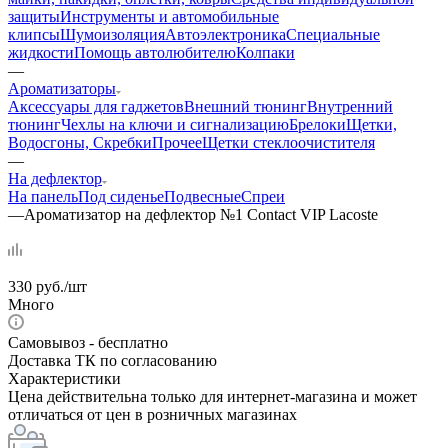
защиты
Инструменты и автомобильные
клипсы
Шумоизоляция
Автоэлектроника
Специальные
жидкости
Помощь автолюбителю
Колпаки
—
Ароматизаторы
Аксессуары для гаджетов
Внешний тюнинг
Внутренний
тюнинг
Чехлы на ключи и сигнализацию
Брелоки
Щетки,
Водосгоны, Скребки
Прочее
Щетки стеклоочистителя
—
На дефлектор
На панель
Под сиденье
Подвесные
Спреи
—
Ароматизатор на дефлектор №1 Сontact VIP Lacoste
330
руб.
/шт
Много
Самовывоз - бесплатно
Доставка ТК по согласованию
Характеристики
Цена действительна только для интернет-магазина и может
отличаться от цен в розничных магазинах